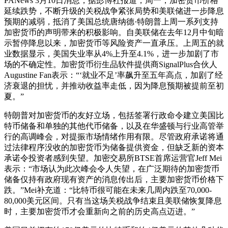
PANews 3月10日消息，据彭博社报道，周一，加密货币价格
延续跌势，不断升级的关税战争紧张局势和美联储进一步降息
预期的减弱，抵消了美国总统唐纳德·特朗普上周一系列支持
加密货币的声明带来的积极影响。自美联储在去年12月中旬暗
示暂停降息以来，加密货币等风险资产一直承压。上周五的就
业数据显示，美国失业率从4%上升至4.1%，进一步加剧了市
场的不确定性。加密货币衍生品软件提供商SignalPlus合伙人
Augustine Fan表示：“‘就业不足’率飙升至五年高点，加剧了经
济衰退的担忧，并推动收益率走低，因为降息预期被提前至初
夏。”
特朗普对加密货币的友好立场，包括签署行政命令建立美国比
特币储备和单独的其他代币储备，以及在华盛顿与行业高管举
行的高调峰会，对提振市场情绪作用有限。尽管政府承诺将通
过法律程序没收的加密货币为储备提供资金，但缺乏新的资本
承诺令投资者感到失望。加密交易所BTSE首席运营官Jeff Mei
表示：“市场认为此次峰会令人失望，在广泛期待的加密货币
储备仅持有政府现有资产的消息传出后，主要加密货币价格下
跌。”Mei补充道：“比特币很可能在未来几周内跌至70,000-
80,000美元区间。只有当这场关税战争结束且美联储恢复降息
时，主要加密货币才会重新向之前的历史高点迈进。”