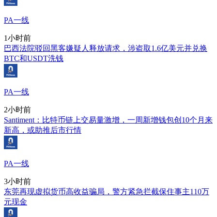
PA一线
1小时前
巴西法院驳回黑客嫌疑人释放请求，涉盗取1.6亿美元并兑换
BTC和USDT洗钱
PA一线
2小时前
Santiment：比特币链上交易量激增，一周新增钱包创10个月来
新高，或助推后市行情
PA一线
3小时前
东莞再现虚拟货币高收益骗局，警方紧急拦截保住事主110万
元现金