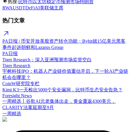
热搜:
比特币
以太坊
稳定币
预测市场
特朗普
RWA
USDT
DeFi
AI
美联储主席
热门文章
PA日报 | 币安开放美股资产转仓功能；Bybit就15亿美元黑客
事件起诉朝鲜和Lazarus Group
PA日报
Tiger Research：深入亚洲预测市场监管空白
Tiger Research
宇树科技IPO：机器人产业链价值重估开启，下一轮AI产业链
机会在哪里？
CoinW研究院专栏
Kimi K3一天检出5000个安全漏洞，比特币生态安全告急？
Foresight News
一周精选丨谷歌AI元老集体出走，黄金重返4300美元，
CLARITY法案延期至9月
一周精选