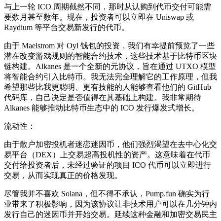
与上一轮 ICO 周期截然不同，那时从认购到代币交付可能需
要数月甚至数年。现在，投资者可以立即在 Uniswap 或
Raydium 等平台交易新发行的代币。
由于 Maelstrom 对 Oyl 钱包的投资，我们有幸提前预览了一些
潜在改变游戏规则的智能合约技术，这些技术基于比特币区块
链构建。Alkanes 是一个全新的元协议，旨在通过 UTXO 模型
将智能合约引入比特币。我无法完全理解它的工作原理，但我
希望那些比我更聪明、更有技能的人能够查看他们的 GitHub
代码库，自己决定是否值得在其基础上构建。我非常期待
Alkanes 能够推动比特币生态中的 ICO 发行爆发式增长。
流动性：
由于散户加密投机者迷恋迷因币，他们强烈渴望在去中心化交
易平台（DEX）上交易超高投机性的资产。这意味着在代币
交付给投资者后，未经过验证的项目 ICO 代币可以立即进行
交易，从而实现真正的价格发现。
尽管我并不喜欢 Solana，但不得不承认，Pump.fun 确实为行
业带来了积极影响，因为该协议让非技术用户可以在几分钟内
发行自己的迷因币并开始交易。延续这种金融和加密交易民主