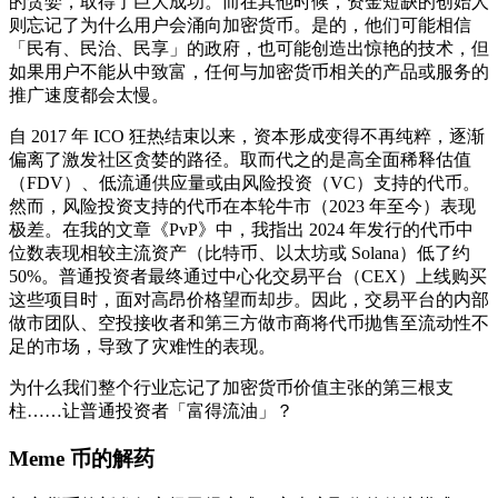
的贪婪，取得了巨大成功。而在其他时候，资金短缺的创始人
则忘记了为什么用户会涌向加密货币。是的，他们可能相信
「民有、民治、民享」的政府，也可能创造出惊艳的技术，但
如果用户不能从中致富，任何与加密货币相关的产品或服务的
推广速度都会太慢。
自 2017 年 ICO 狂热结束以来，资本形成变得不再纯粹，逐渐
偏离了激发社区贪婪的路径。取而代之的是高全面稀释估值
（FDV）、低流通供应量或由风险投资（VC）支持的代币。
然而，风险投资支持的代币在本轮牛市（2023 年至今）表现
极差。在我的文章《PvP》中，我指出 2024 年发行的代币中
位数表现相较主流资产（比特币、以太坊或 Solana）低了约
50%。普通投资者最终通过中心化交易平台（CEX）上线购买
这些项目时，面对高昂价格望而却步。因此，交易平台的内部
做市团队、空投接收者和第三方做市商将代币抛售至流动性不
足的市场，导致了灾难性的表现。
为什么我们整个行业忘记了加密货币价值主张的第三根支
柱……让普通投资者「富得流油」？
Meme 币的解药