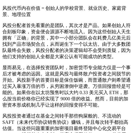
风投代币内在价值 = 创始人的学校背景、就业历史、家庭背
景、地理位置
风投分配者首先看重的是团队，其次才是产品。如果创始人符
合刻板印象，资金便会源源不断地流入。因为这些创始人天生
拥有「正确」的背景，其中一小部分团队会在耗费几亿美元后
找到产品市场契合点，从而诞生下一个以太坊。由于大多数团
队最终会失败，风投分配者的决策逻辑却不会受到质疑，因为
他们支持的创始人全都是大家公认有可能成功的类型。
显而易见，在选择投资团队时，加密货币专业能力仅是一个事
后才被考虑的远因。这就是风投与最终散户投资者之间脱节的
开始。风投新手的首要目标是保住饭碗，而普通散户则希望通
过买入暴涨万倍的币，从穷困潦倒中逆袭。万倍回报曾经是可
能的。如果你在以太坊预售时以大约 0.33 美元买入 ETH，那
么按当前价格你已经实现了 9000 倍的收益。然而，目前的加
密资本形成机制几乎让这样的回报变得不可能。
风投投资者通过在基金之间转手那些狗屎般的、不流动的
SAFT（未来代币协议销售协议）赚钱，并且每次转手都抬高
估值。当这些问题重重的加密项目最终登陆中心化交易平台