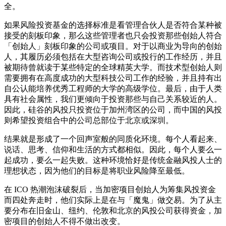
全。
如果风险投资基金的选择标准是看管理合伙人是否符合某种被
接受的刻板印象，那么这些管理者也只会投资那些创始人符合
「创始人」刻板印象的公司或项目。对于以商业为导向的创始
人，其履历必须包括在大型咨询公司或投行的工作经历，并且
被期待曾就读于某些特定的全球精英大学。而技术型创始人则
需要拥有在高度成功的大型科技公司工作的经验，并且持有出
自公认能培养优秀工程师的大学的高级学位。最后，由于人类
具有社会属性，我们更倾向于投资那些与自己关系较近的人。
因此，硅谷的风投只投资位于加州湾区的公司，而中国的风投
则希望投资组合中的公司总部位于北京或深圳。
结果就是形成了一个回声室般的同质化环境。每个人看起来、
说话、思考、信仰和生活的方式都相似。因此，每个人要么一
起成功，要么一起失败。这种环境恰好是传统金融风投人士的
理想状态，因为他们的目标是将职业风险降至最低。
在 ICO 热潮泡沫破裂后，当加密项目创始人为筹集风投资金
而四处奔走时，他们实际上是在与「魔鬼」做交易。为了从主
要分布在旧金山、纽约、伦敦和北京的风投公司获得资金，加
密项目的创始人不得不做出改变。