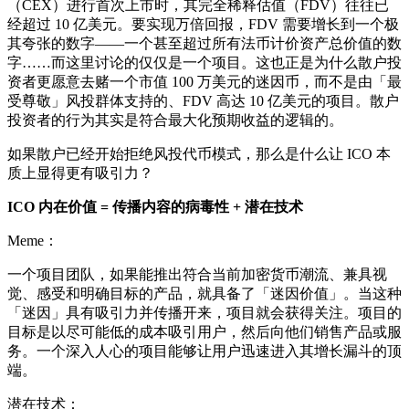
（CEX）进行首次上市时，其完全稀释估值（FDV）往往已
经超过 10 亿美元。要实现万倍回报，FDV 需要增长到一个极
其夸张的数字——一个甚至超过所有法币计价资产总价值的数
字……而这里讨论的仅仅是一个项目。这也正是为什么散户投
资者更愿意去赌一个市值 100 万美元的迷因币，而不是由「最
受尊敬」风投群体支持的、FDV 高达 10 亿美元的项目。散户
投资者的行为其实是符合最大化预期收益的逻辑的。
如果散户已经开始拒绝风投代币模式，那么是什么让 ICO 本
质上显得更有吸引力？
ICO 内在价值 = 传播内容的病毒性 + 潜在技术
Meme：
一个项目团队，如果能推出符合当前加密货币潮流、兼具视
觉、感受和明确目标的产品，就具备了「迷因价值」。当这种
「迷因」具有吸引力并传播开来，项目就会获得关注。项目的
目标是以尽可能低的成本吸引用户，然后向他们销售产品或服
务。一个深入人心的项目能够让用户迅速进入其增长漏斗的顶
端。
潜在技术：