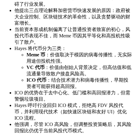
碍了行业发展。
他提出三点理论解释加密货币快速发展的原因：政府被
大企业控制、区块链技术的革命性，以及贪婪驱动的财
富增长。
当前资本形成机制偏离了让普通投资者致富的初心，风
投代币表现不佳，而 Meme 币因其平等化和高投机性吸
引了散户。
Hayes 将代币分为三类：
Meme 币
：价值取决于模因的病毒传播性，无实际
用途但投机性强。
VC 代币
：价值由创始人背景决定，但高估值和低
流通量导致散户接盘风险高。
ICO 代币
：结合技术潜力和病毒传播性，早期投
资者可能获得超高回报。
ICO 的优势在于去中心化、低门槛和高回报潜力，但需
警惕垃圾项目。
Hayes 呼吁行业回归 ICO 模式，拒绝高 FDV 风投代
币，并利用现代技术（如快速区块链和友好 UI）优化
ICO 流程。
他强调，尽管 ICO 高风险，但调整投资策略后，其风险
回报比仍优于当前风投代币模式。