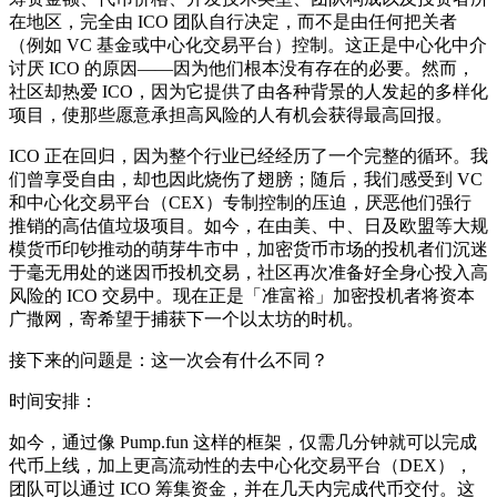
在地区，完全由 ICO 团队自行决定，而不是由任何把关者
（例如 VC 基金或中心化交易平台）控制。这正是中心化中介
讨厌 ICO 的原因——因为他们根本没有存在的必要。然而，
社区却热爱 ICO，因为它提供了由各种背景的人发起的多样化
项目，使那些愿意承担高风险的人有机会获得最高回报。
ICO 正在回归，因为整个行业已经经历了一个完整的循环。我
们曾享受自由，却也因此烧伤了翅膀；随后，我们感受到 VC
和中心化交易平台（CEX）专制控制的压迫，厌恶他们强行
推销的高估值垃圾项目。如今，在由美、中、日及欧盟等大规
模货币印钞推动的萌芽牛市中，加密货币市场的投机者们沉迷
于毫无用处的迷因币投机交易，社区再次准备好全身心投入高
风险的 ICO 交易中。现在正是「准富裕」加密投机者将资本
广撒网，寄希望于捕获下一个以太坊的时机。
接下来的问题是：这一次会有什么不同？
时间安排：
如今，通过像 Pump.fun 这样的框架，仅需几分钟就可以完成
代币上线，加上更高流动性的去中心化交易平台（DEX），
团队可以通过 ICO 筹集资金，并在几天内完成代币交付。这