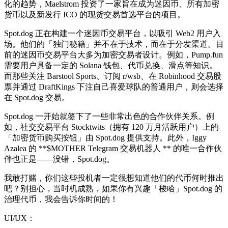
化的趋势，Maelstrom 投资了一家旨在成为迷因币、所有加密
货币以及新发行 ICO 的现货交易首选平台的项目。
Spot.dog 正在构建一个迷因币交易平台，以吸引 Web2 用户入
场。他们的「独门秘籍」并不在于技术，而在于分发渠道。目
前的迷因币交易平台大多为加密交易者设计。例如，Pump.fun
需要用户具备一定的 Solana 钱包、代币兑换、滑点等知识。
而那些关注 Barstool Sports、订阅 r/wsb、在 Robinhood 交易股
票并通过 DraftKings 下注自己喜爱球队的普通用户，则会选择
在 Spot.dog 交易。
Spot.dog 一开始就签下了一些非常出色的合作伙伴关系。例
如，社交交易平台 Stocktwits（拥有 120 万月活跃用户）上的
「加密货币购买按钮」由 Spot.dog 提供支持。此外，Iggy
Azalea 的 **$MOTHER Telegram 交易机器人 ** 的唯一合作伙
伴也正是——没错，Spot.dog。
我敢打赌，你们这些投机者一定很想知道他们的代币何时推出
吧？别担心，当时机成熟，如果你有兴趣「梭哈」Spot.dog 的
治理代币，我会告诉你时间的！
UI/UX：