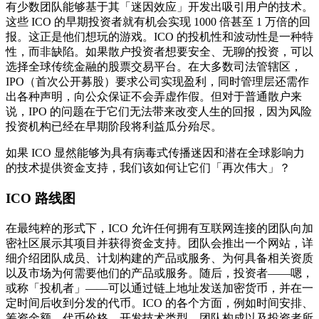
有少数团队能够基于其「迷因效应」开发出吸引用户的技术。
这些 ICO 的早期投资者就有机会实现 1000 倍甚至 1 万倍的回
报。这正是他们想玩的游戏。ICO 的投机性和波动性是一种特
性，而非缺陷。如果散户投资者想要安全、无聊的投资，可以
选择全球传统金融的股票交易平台。在大多数司法管辖区，
IPO（首次公开募股）要求公司实现盈利，同时管理层还需作
出各种声明，向公众保证不会弄虚作假。但对于普通散户来
说，IPO 的问题在于它们无法带来改变人生的回报，因为风险
投资机构已经在早期阶段将利益瓜分殆尽。
如果 ICO 显然能够为具有病毒式传播迷因和潜在全球影响力
的技术提供资金支持，我们该如何让它们「再次伟大」？
ICO 路线图
在最纯粹的形式下，ICO 允许任何拥有互联网连接的团队向加
密社区展示其项目并获得资金支持。团队会推出一个网站，详
细介绍团队成员、计划构建的产品或服务、为何具备相关资质
以及市场为何需要他们的产品或服务。随后，投资者——嗯，
或称「投机者」——可以通过链上地址发送加密货币，并在一
定时间后收到分发的代币。ICO 的各个方面，例如时间安排、
筹资金额、代币价格、开发技术类型、团队构成以及投资者所