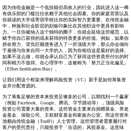
因为传统金融是一个低技能但高收入的行业，因此进入这一稀
有俱乐部的门槛往往依赖于其他社会因素。你的家庭背景以及
你就读的大学或寄宿学校比你的实际智力更重要。在传统金融
中，种族和社会阶层的刻板印象比在其他职业中更具有影响
力。一旦你被纳入这个独特的圈子，你就会延续这些规范，以
赋予你自己获得的或未获得的特质更多的价值。例如，如果你
拼命努力、背负巨额债务进入了一所顶级大学，那么你会倾向
于雇佣与你来自同一大学的人，因为你相信这是最好的选择。
如果不这么做，你就会承认自己为了获得这些资质所付出的时
间和精力不值得。在心理学中，这被称为「努力正当化偏见」
（Effort Justification Bias）。
让我们用这个框架来理解风险投资（VC）新手是如何筹集资
金并分配资源的。
为了筹集足够的资本来投资足够多的公司，以期找到一个赢家
（例如 Facebook、Google、腾讯、字节跳动等），顶级风险
投资公司需要大量的资本。这些资金主要来自捐赠基金、养老
金基金、保险公司、主权财富基金和家族办公室。而这些资本
池都由传统金融（TradFi）人士管理。这些管理者需要履行对
客户的受托责任，只能投资于「合适的」风投基金。这意味