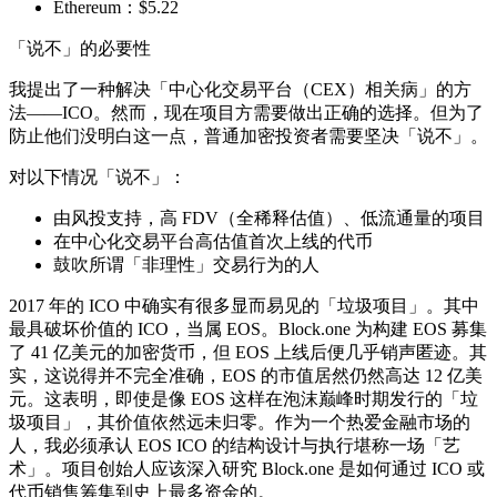
Ethereum：$5.22
「说不」的必要性
我提出了一种解决「中心化交易平台（CEX）相关病」的方
法——ICO。然而，现在项目方需要做出正确的选择。但为了
防止他们没明白这一点，普通加密投资者需要坚决「说不」。
对以下情况「说不」：
由风投支持，高 FDV（全稀释估值）、低流通量的项目
在中心化交易平台高估值首次上线的代币
鼓吹所谓「非理性」交易行为的人
2017 年的 ICO 中确实有很多显而易见的「垃圾项目」。其中
最具破坏价值的 ICO，当属 EOS。Block.one 为构建 EOS 募集
了 41 亿美元的加密货币，但 EOS 上线后便几乎销声匿迹。其
实，这说得并不完全准确，EOS 的市值居然仍然高达 12 亿美
元。这表明，即使是像 EOS 这样在泡沫巅峰时期发行的「垃
圾项目」，其价值依然远未归零。作为一个热爱金融市场的
人，我必须承认 EOS ICO 的结构设计与执行堪称一场「艺
术」。项目创始人应该深入研究 Block.one 是如何通过 ICO 或
代币销售筹集到史上最多资金的。