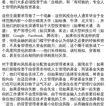
着，他们大多必须投资于由「合格的」和「有经验的」专业人
士管理的风险投资基金。
这些主观要求导致了一个现象：这些风投合伙人通常毕业于全
球范围内那一小部分精英大学（如哈佛、牛津、北大等），并
且他们的职业生涯通常始于大型投资银行（如摩根大通、高
盛）、资产管理公司（如贝莱德、富达）或大型科技公司（如
微软、Google、Facebook、腾讯等）。如果你没有这样的背
景，传统金融的就业门槛守护者会认为你缺乏必要的经验和资
质，不具备管理他人资金的能力。由此，这个圈子就形成了一
个高度同质化的群体——他们长得相似、谈吐相似、穿着相
似，甚至生活在相同的全球精英社区里。
对于需要向风投基金分配资金的管理者来说，困境在于：如果
他们冒险投资于由背景非传统人士管理的基金，而该基金失败
了，他们可能会丢掉工作。但如果他们选择安全路线，将资金
投向由「合适且得体」人士管理的基金，即使基金失败了，他
们也可以将其归咎于运气不好，从而保住在资产管理行业的职
位。如果是独自失败，你会失业；但如果是与大家一起失败，
你的工作通常不会受到影响。由于传统金融人士的首要目标是
保住他们那份高薪且技术含量低的工作，他们会通过选择看似
「适当」的背景管理者来最小化职业风险，从而确保自身的安