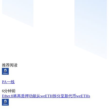
推荐阅读
PA一线
6分钟前
Ether.fi将再质押功能从weETH拆分至新代币weETHs