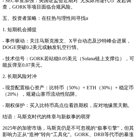
- SEC审查加强：美国证监会近期对“无实际用途代币”发起调
查，GORK等项目面临合规风险。
五、投资者策略：在狂热与理性间寻找α
1. 短期机会捕捉
- 事件驱动：关注马斯克推文、X平台动态及沙特峰会进展，
DOGE突破0.2美元或触发轧空行情。
- 技术信号：GORK若站稳0.05美元（Solana链上支撑位），可
能反弹至0.07美元。
2. 长期风险对冲
- 现货配置核心资产：比特币（50%）+ ETH（30%）+ 稳定币
（20%），规避山寨币流动性陷阱。
- 期权保护：买入比特币高点位看跌期权，应对地缘黑天鹅。
结语：马斯克时代的终章与新叙事的萌芽
2025年的加密市场，马斯克仍是不可忽视的“叙事引擎”，但其
影响力正从“造神”转向“工具化”。GORK、DRB等代币的暴涨