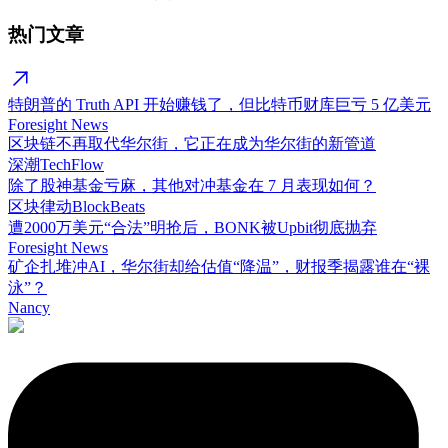
热门文章
特朗普的 Truth API 开始赚钱了，但比特币财库巨亏 5 亿美元
Foresight News
区块链不再取代华尔街，它正在成为华尔街的新管道
深潮TechFlow
除了股神基金亏麻，其他对冲基金在 7 月表现如何？
区块律动BlockBeats
遭2000万美元“合法”明抢后，BONK被Upbit彻底抛弃
Foresight News
矿企扎堆冲AI，华尔街却给估值“降温”，财报季揭露谁在“裸
泳”？
Nancy