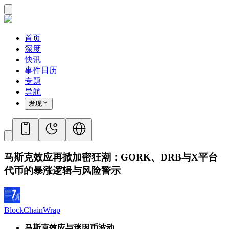
首页
深度
快讯
事件日历
专题
导航
发现
马斯克效应再掀加密狂潮：GORK、DRB与X平台
代币的暴涨逻辑与风险警示
BlockChainWrap
马斯克效应与迷因币波动