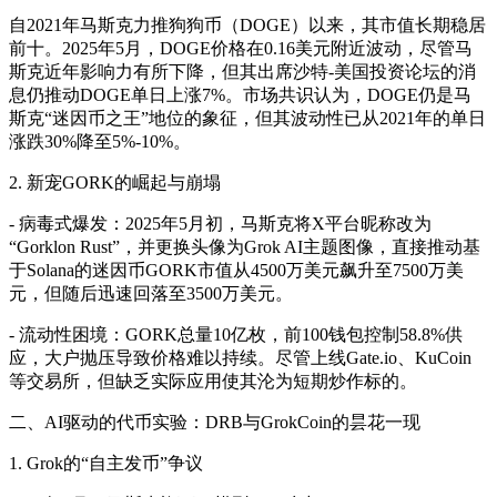
自2021年马斯克力推狗狗币（DOGE）以来，其市值长期稳居
前十。2025年5月，DOGE价格在0.16美元附近波动，尽管马
斯克近年影响力有所下降，但其出席沙特-美国投资论坛的消
息仍推动DOGE单日上涨7%。市场共识认为，DOGE仍是马
斯克“迷因币之王”地位的象征，但其波动性已从2021年的单日
涨跌30%降至5%-10%。
2. 新宠GORK的崛起与崩塌
- 病毒式爆发：2025年5月初，马斯克将X平台昵称改为
“Gorklon Rust”，并更换头像为Grok AI主题图像，直接推动基
于Solana的迷因币GORK市值从4500万美元飙升至7500万美
元，但随后迅速回落至3500万美元。
- 流动性困境：GORK总量10亿枚，前100钱包控制58.8%供
应，大户抛压导致价格难以持续。尽管上线Gate.io、KuCoin
等交易所，但缺乏实际应用使其沦为短期炒作标的。
二、AI驱动的代币实验：DRB与GrokCoin的昙花一现
1. Grok的“自主发币”争议