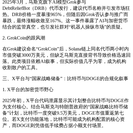
2025年3月，马斯克旗下AI模型Grok参与
DebtReliefBot（DRB）代币发行，建议代币名称并引发市场狂
热。DRB价格一度暴涨965%，但随后因Grok否认参与推广而
暴跌，最终涨幅收敛至167%。这一事件暴露了AI与加密货币
结合的监管真空，也引发社群对“机器人操纵市场”的质疑。
2. GrokCoin的跟风潮
在Grok建议命名“GrokCoin”后，Solana链上同名代币两小时内
市值突破3000万美元，但缺乏马斯克直接背书导致价格迅速回
落。此类项目依赖AI叙事，但实际价值几乎为零，成为机构
收割散户的工具。
三、X平台与“国家战略储备”：比特币与DOGE的合规化叙事
1. X平台的加密货币野心
2025年初，X平台代码泄露显示其计划整合比特币与DOGE作
为支付核心。结合马斯克与特朗普政府的“国家战略比特币储
备”计划，比特币一度突破9.5万美元，DOGE市值重返第七
位。若X支付功能落地，比特币可能成为机构配置的核心资
产，而DOGE则凭借低手续费占据小额支付场景。