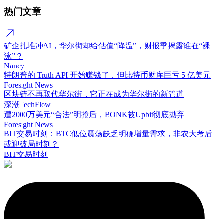
热门文章
矿企扎堆冲AI，华尔街却给估值“降温”，财报季揭露谁在“裸
泳”？
Nancy
特朗普的 Truth API 开始赚钱了，但比特币财库巨亏 5 亿美元
Foresight News
区块链不再取代华尔街，它正在成为华尔街的新管道
深潮TechFlow
遭2000万美元“合法”明抢后，BONK被Upbit彻底抛弃
Foresight News
BIT交易时刻：BTC低位震荡缺乏明确增量需求，非农大考后
或迎破局时刻？
BIT交易时刻