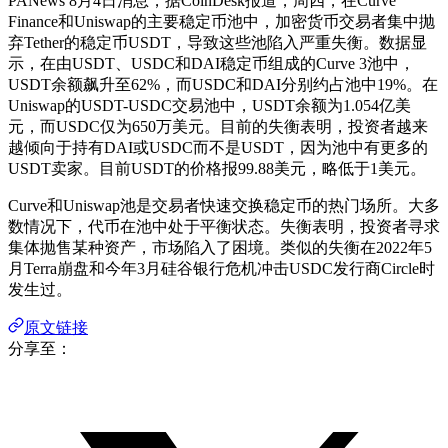
PANews 8月4日消息，据CoinDesk报道，周四，在Curve
Finance和Uniswap的主要稳定币池中，加密货币交易者集中抛
弃Tether的稳定币USDT，导致这些池陷入严重失衡。数据显
示，在由USDT、USDC和DAI稳定币组成的Curve 3池中，
USDT余额飙升至62%，而USDC和DAI分别约占池中19%。在
Uniswap的USDT-USDC交易池中，USDT余额为1.054亿美
元，而USDC仅为650万美元。目前的失衡表明，投资者越来
越倾向于持有DAI或USDC而不是USDT，因为池中有更多的
USDT卖家。目前USDT的价格报99.88美元，略低于1美元。
Curve和Uniswap池是交易者快速交换稳定币的热门场所。大多
数情况下，代币在池中处于平衡状态。失衡表明，投资者寻求
集体抛售某种资产，市场陷入了困境。类似的失衡在2022年5
月Terra崩盘和今年3月硅谷银行危机冲击USDC发行商Circle时
发生过。
原文链接
分享至：