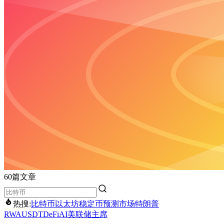
60篇文章
热搜:
比特币
以太坊
稳定币
预测市场
特朗普
RWA
USDT
DeFi
AI
美联储主席