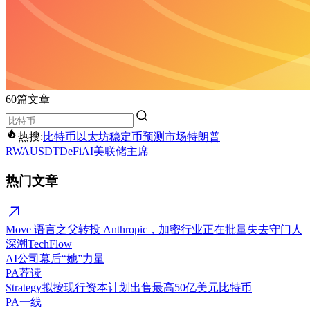
60篇文章
热搜:
比特币
以太坊
稳定币
预测市场
特朗普
RWA
USDT
DeFi
AI
美联储主席
热门文章
Move 语言之父转投 Anthropic，加密行业正在批量失去守门人
深潮TechFlow
AI公司幕后“她”力量
PA荐读
Strategy拟按现行资本计划出售最高50亿美元比特币
PA一线