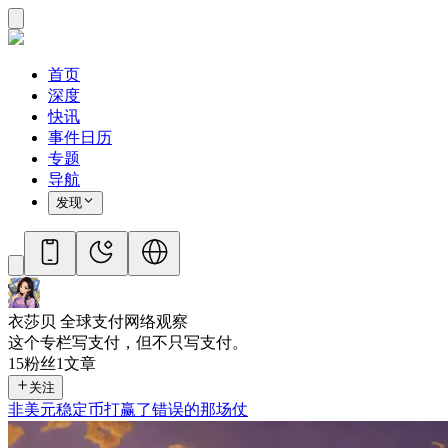
首页
深度
快讯
事件日历
专题
导航
发现
衣莎贝 全球支付网络观察
这个专栏写支付，但不只写支付。
15
粉丝
1
文章
关注
非美元稳定币打赢了错误的那场仗