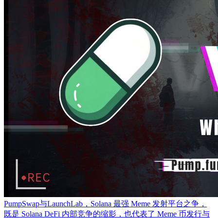
PumpSwap与LaunchLab，Solana 最强 Meme 发射平台之争，
既是 Solana DeFi 内部竞争的缩影，也代表了 Meme 币发行与