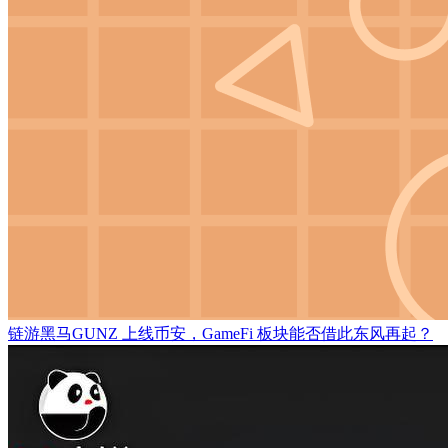
链游黑马GUNZ 上线币安，GameFi 板块能否借此东风再起？