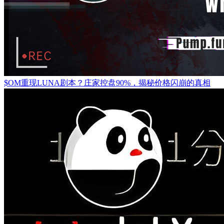
$OM重现LUNA剧本？庄家控盘90%，揭秘价格闪崩的真相