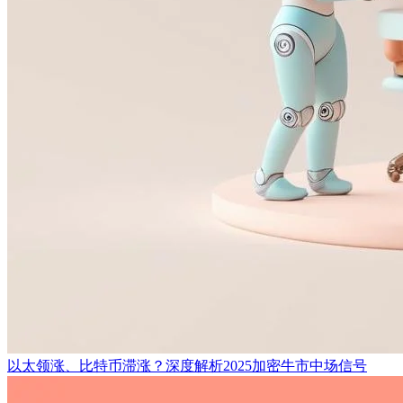
以太领涨、比特币滞涨？深度解析2025加密牛市中场信号