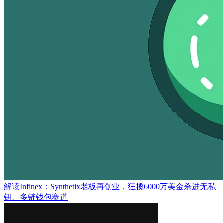
解读Infinex：Synthetix老板再创业，狂揽6000万美金杀进无私
钥、多链钱包赛道