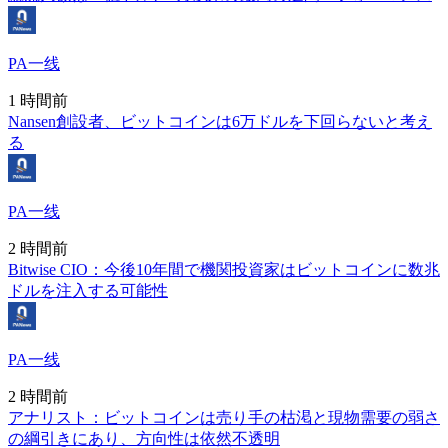
PA一线
1 時間前
Nansen創設者、ビットコインは6万ドルを下回らないと考え
る
PA一线
2 時間前
Bitwise CIO：今後10年間で機関投資家はビットコインに数兆
ドルを注入する可能性
PA一线
2 時間前
アナリスト：ビットコインは売り手の枯渇と現物需要の弱さ
の綱引きにあり、方向性は依然不透明