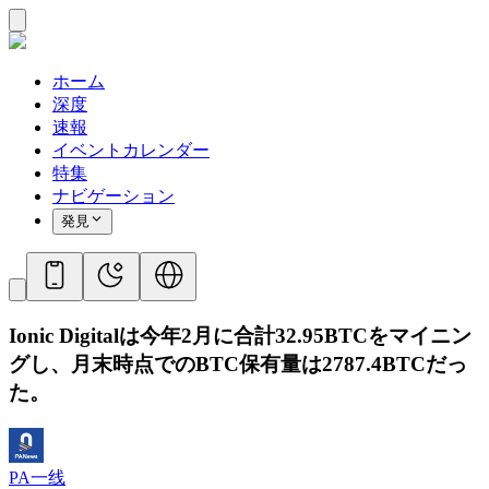
ホーム
深度
速報
イベントカレンダー
特集
ナビゲーション
発見
Ionic Digitalは今年2月に合計32.95BTCをマイニン
グし、月末時点でのBTC保有量は2787.4BTCだっ
た。
PA一线