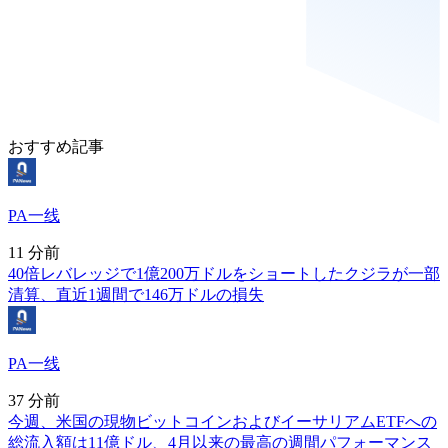
おすすめ記事
PA一线
11 分前
40倍レバレッジで1億200万ドルをショートしたクジラが一部
清算、直近1週間で146万ドルの損失
PA一线
37 分前
今週、米国の現物ビットコインおよびイーサリアムETFへの
総流入額は11億ドル、4月以来の最高の週間パフォーマンス