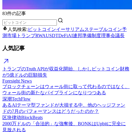
83件の記事
人気検索:
ビットコイン
イーサリアム
ステーブルコイン
予
測市場
トランプ
RWA
USDT
DeFi
AI
連邦準備制度理事会議長
人気記事
トランプのTruth APIが収益化開始、しかしビットコイン財務
が5億ドルの巨額損失
Foresight News
ブロックチェーンはウォール街に取って代わるのではなく、
ウォール街の新たなパイプラインになりつつある
深潮TechFlow
あるAIテーマ型ファンドが大損する中、他のヘッジファン
ドの7月のパフォーマンスはどうだったのか？
区块律动BlockBeats
2000万ドルの「合法的」な強奪後、BONKはUpbitに完全に
見放される