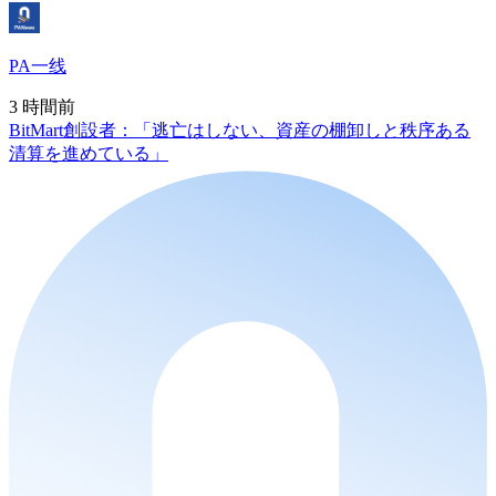
PA一线
3 時間前
BitMart創設者：「逃亡はしない、資産の棚卸しと秩序ある
清算を進めている」