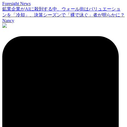
Foresight News
鉱業企業がAIに殺到する中、ウォール街はバリュエーショ
ンを「冷却」、決算シーズンで「裸で泳ぐ」者が明らかに？
Nancy