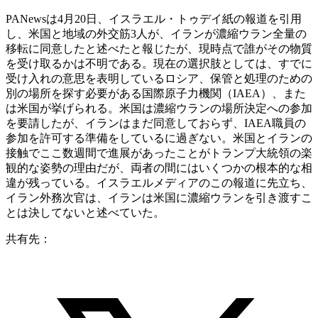
PANewsは4月20日、イスラエル・トゥデイ紙の報道を引用
し、米国と地域の外交筋3人が、イランが濃縮ウラン全量の
移転に同意したと述べたと報じたが、現時点で誰がその物質
を受け取るかは不明である。現在の選択肢としては、すでに
受け入れの意思を表明しているロシア、保管と処理のための
別の場所を探す必要がある国際原子力機関（IAEA）、また
は米国が挙げられる。米国は濃縮ウランの場所決定への参加
を要請したが、イランはまだ同意しておらず、IAEA職員の
参加を許可する準備をしているに過ぎない。米国とイランの
接触でここ数週間で進展があったことがトランプ大統領の楽
観的な姿勢の理由だが、両者の間にはいくつかの根本的な相
違が残っている。イスラエルメディアのこの報道に先立ち、
イラン外務次官は、イランは米国に濃縮ウランを引き渡すこ
とは決してないと述べていた。
共有先：