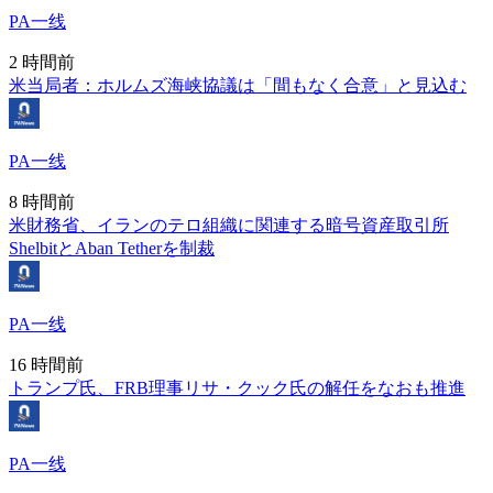
PA一线
2 時間前
米当局者：ホルムズ海峡協議は「間もなく合意」と見込む
PA一线
8 時間前
米財務省、イランのテロ組織に関連する暗号資産取引所
ShelbitとAban Tetherを制裁
PA一线
16 時間前
トランプ氏、FRB理事リサ・クック氏の解任をなおも推進
PA一线