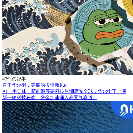
47件の記事
直击华尔街，美股的投资新风向
AI、半导体、新能源等硬科技热潮席卷全球，华尔街正上演
新一轮科技狂欢，资金加速涌入高景气赛道。