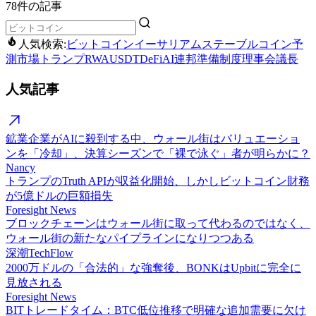
78件の記事
人気検索:
ビットコイン
イーサリアム
ステーブルコイン
予
測市場
トランプ
RWA
USDT
DeFi
AI
連邦準備制度理事会議長
人気記事
鉱業企業がAIに殺到する中、ウォール街はバリュエーショ
ンを「冷却」、決算シーズンで「裸で泳ぐ」者が明らかに？
Nancy
トランプのTruth APIが収益化開始、しかしビットコイン財務
が5億ドルの巨額損失
Foresight News
ブロックチェーンはウォール街に取って代わるのではなく、
ウォール街の新たなパイプラインになりつつある
深潮TechFlow
2000万ドルの「合法的」な強奪後、BONKはUpbitに完全に
見放される
Foresight News
BITトレードタイム：BTC低位推移で明確な追加需要に欠け