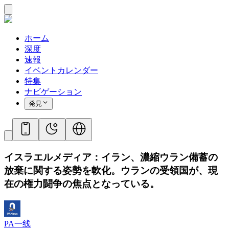
ホーム
深度
速報
イベントカレンダー
特集
ナビゲーション
発見
イスラエルメディア：イラン、濃縮ウラン備蓄の
放棄に関する姿勢を軟化。ウランの受領国が、現
在の権力闘争の焦点となっている。
PA一线