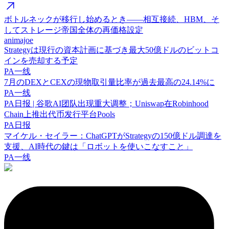
ボトルネックが移行し始めるとき——相互接続、HBM、そ
してストレージ帝国全体の再価格設定
animajoe
Strategyは現行の資本計画に基づき最大50億ドルのビットコ
インを売却する予定
PA一线
7月のDEXとCEXの現物取引量比率が過去最高の24.14%に
PA一线
PA日报 | 谷歌AI团队出现重大调整；Uniswap在Robinhood
Chain上推出代币发行平台Pools
PA日报
マイケル・セイラー：ChatGPTがStrategyの150億ドル調達を
支援、AI時代の鍵は「ロボットを使いこなすこと」
PA一线