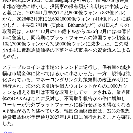
PANewsは5月10日、Cointelegraphを引用し、韓国の仮想通貨
市場が急激に縮小し、投資家の保有額が1年以内に半減した
と報じた。2025年1月末の121兆8000億ウォン（833億ドル）
から、2026年2月末には60兆6000億ウォン（414億ドル）に減
少した。主要5取引所（Upbit、Bithumbなど）の1日あたりの
取引高は、2024年12月の116億ドルから2026年2月には30億ド
ルに急落し、同時期にプラットフォームの韓国ウォン預金も
10兆7000億ウォンから7兆8000億ウォンに減少した。この減
少は主に仮想通貨価格の下落と株式市場への資金流入による
ものだ。
ステーブルコインは市場のトレンドに逆行し、保有量の減少
幅は市場全体に比べてはるかに小さかった。一方、規制は強
化されている。マネーロンダリング対策規則の改正が8月に
施行され、海外の取引所や個人ウォレットからの1,000万ウ
ォンを超える取引は不審な取引としてマークされる。業界団
体のDAXAはこれに反対し、不審取引報告が85倍に増加し、
ユーザーが海外プラットフォームに移行せざるを得なくなる
可能性があると述べている。韓国企画財政部は、22%の仮想
通貨収益税が予定通り2027年1月1日に施行されることを確認
した。