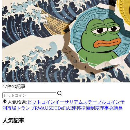
47件の記事
人気検索:
ビットコイン
イーサリアム
ステーブルコイン
予
測市場
トランプ
RWA
USDT
DeFi
AI
連邦準備制度理事会議長
人気記事