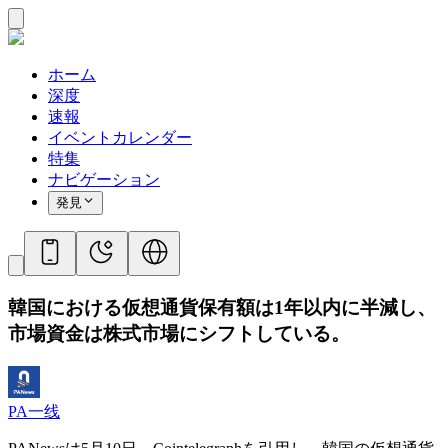
ホーム
深度
速報
イベントカレンダー
特集
ナビゲーション
発見
韓国における仮想通貨保有額は1年以内に半減し、
市場資金は株式市場にシフトしている。
PA一线