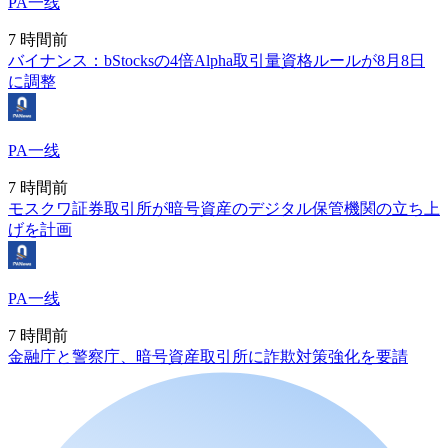
PA一线
7 時間前
バイナンス：bStocksの4倍Alpha取引量資格ルールが8月8日
に調整
PA一线
7 時間前
モスクワ証券取引所が暗号資産のデジタル保管機関の立ち上
げを計画
PA一线
7 時間前
金融庁と警察庁、暗号資産取引所に詐欺対策強化を要請