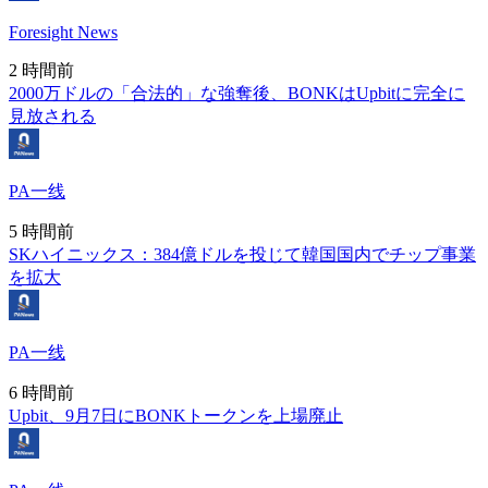
Foresight News
2 時間前
2000万ドルの「合法的」な強奪後、BONKはUpbitに完全に
見放される
PA一线
5 時間前
SKハイニックス：384億ドルを投じて韓国国内でチップ事業
を拡大
PA一线
6 時間前
Upbit、9月7日にBONKトークンを上場廃止