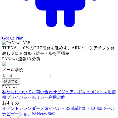
Google Play
THENA、10％のTHE増発を進めず、ARKイニシアチブを発
表しプロトコル収益モデルを再構築
PANews 速報
13 分前
メール購読
購読する
PANews
私たちについて
お問い合わせ
ビジュアルドキュメント
採用情
報
プライバシーポリシー
利用規約
おすすめ
イベントカレンダー
人気イベント
RSS購読
コラム申請
ツール
ナビゲーション
PANews Skill