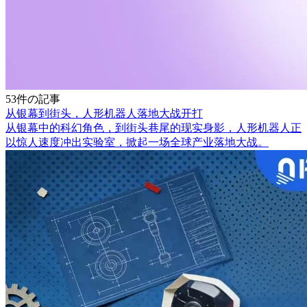
53件の記事
从银幕到街头，人形机器人落地大战开打
从银幕中的科幻角色，到街头巷尾的现实身影，人形机器人正
以惊人速度冲出实验室，掀起一场全球产业落地大战。