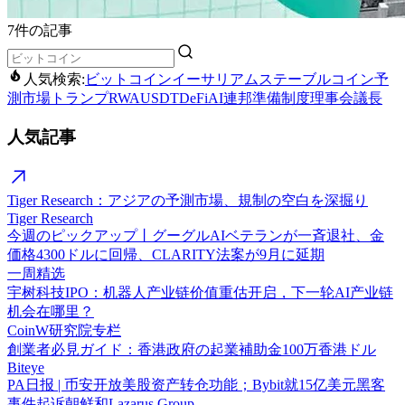
7件の記事
人気検索:
ビットコイン
イーサリアム
ステーブルコイン
予
測市場
トランプ
RWA
USDT
DeFi
AI
連邦準備制度理事会議長
人気記事
Tiger Research：アジアの予測市場、規制の空白を深掘り
Tiger Research
今週のピックアップ丨グーグルAIベテランが一斉退社、金
価格4300ドルに回帰、CLARITY法案が9月に延期
一周精选
宇树科技IPO：机器人产业链价值重估开启，下一轮AI产业链
机会在哪里？
CoinW研究院专栏
創業者必見ガイド：香港政府の起業補助金100万香港ドル
Biteye
PA日报 | 币安开放美股资产转仓功能；Bybit就15亿美元黑客
事件起诉朝鲜和Lazarus Group