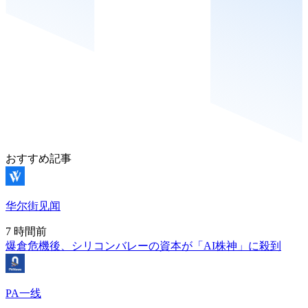
おすすめ記事
华尔街见闻
7 時間前
爆倉危機後、シリコンバレーの資本が「AI株神」に殺到
PA一线