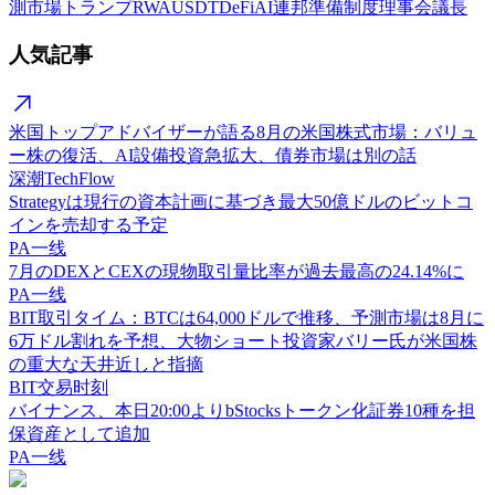
測市場
トランプ
RWA
USDT
DeFi
AI
連邦準備制度理事会議長
人気記事
米国トップアドバイザーが語る8月の米国株式市場：バリュ
ー株の復活、AI設備投資急拡大、債券市場は別の話
深潮TechFlow
Strategyは現行の資本計画に基づき最大50億ドルのビットコ
インを売却する予定
PA一线
7月のDEXとCEXの現物取引量比率が過去最高の24.14%に
PA一线
BIT取引タイム：BTCは64,000ドルで推移、予測市場は8月に
6万ドル割れを予想、大物ショート投資家バリー氏が米国株
の重大な天井近しと指摘
BIT交易时刻
バイナンス、本日20:00よりbStocksトークン化証券10種を担
保資産として追加
PA一线