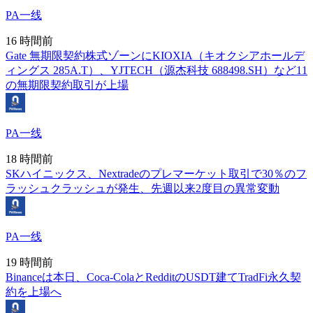
PA一线
16 時間前
Gate 無期限契約株式ゾーンにKIOXIA（キオクシアホールデ
ィングス 285A.T）、YJTECH（源杰科技 688498.SH）など11
の無期限契約取引が上場
PA一线
18 時間前
SKハイニックス、Nextradeのプレマーケット取引で30％のフ
ラッシュクラッシュが発生、先週以来2度目の異常変動
PA一线
19 時間前
Binanceは本日、Coca-ColaとRedditのUSDT建てTradFi永久契
約を上場へ