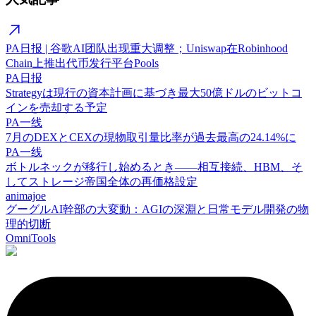
PA日报 | 谷歌AI团队出现重大调整；Uniswap在Robinhood
Chain上推出代币发行平台Pools
PA日报
Strategyは現行の資本計画に基づき最大50億ドルのビットコ
インを売却する予定
PA一线
7月のDEXとCEXの現物取引量比率が過去最高の24.14%に
PA一线
ボトルネックが移行し始めるとき——相互接続、HBM、そ
してストレージ帝国全体の再価格設定
animajoe
グーグルAI幹部の大変動：AGIの深淵と日常モデル開発の物
理的切断
OmniTools