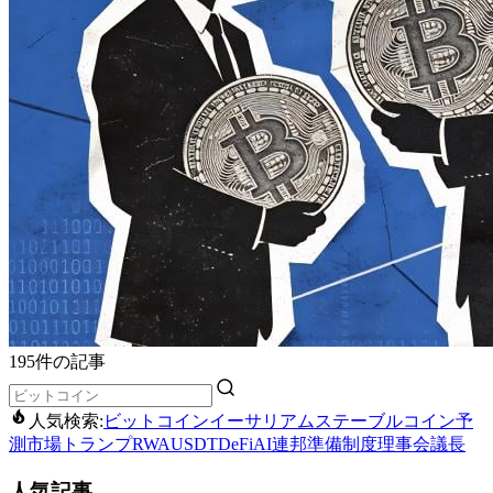
195件の記事
人気検索:
ビットコイン
イーサリアム
ステーブルコイン
予
測市場
トランプ
RWA
USDT
DeFi
AI
連邦準備制度理事会議長
人気記事