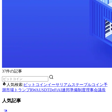
37件の記事
人気検索:
ビットコイン
イーサリアム
ステーブルコイン
予
測市場
トランプ
RWA
USDT
DeFi
AI
連邦準備制度理事会議長
人気記事