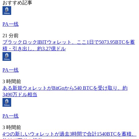
おすすめ記事
PA一线
21 分前
ブラックロックIBITウォレット、ここ1日で5073.95BTCを蓄
積・引き出し、約3.27億ドル
PA一线
3 時間前
ある新規ウォレットがBitGoから540 BTCを受け取り、約
3490万ドル相当
PA一线
3 時間前
4つの新しいウォレットが過去3時間で合計1540BTCを蓄積、