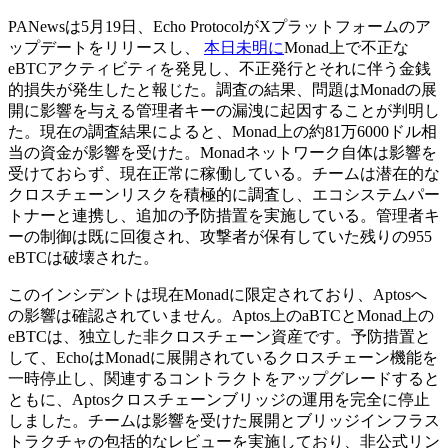
PANewsは5月19日、Echo ProtocolがXプラットフォームのア
ップデートをリリースし、
本日未明に
Monad上で不正な
eBTCアクティビティを発見し、不正発行とそれに伴う金銭
的損失が発生したと報じた。調査の結果、問題はMonadの展
開に影響を与える管理者キーの漏洩に起因することが判明し
た。現在の調査結果によると、Monad上の約81万6000ドル相
当の資金が影響を受けた。Monadネットワーク自体は影響を
受けておらず、現在正常に稼働している。チームは潜在的な
クロスチェーンリスクを積極的に調査し、エコシステムパー
トナーと連携し、追加の予防措置を実施している。管理者キ
ーの制御は既に回復され、攻撃者が保有していた残りの955
eBTCは破壊された。
このインシデントは現在Monadに限定されており、Aptosへ
の影響は確認されていません。Aptos上のaBTCとMonad上の
eBTCは、独立した非クロスチェーン資産です。予防措置と
して、EchoはMonadに展開されているクロスチェーン機能を
一時停止し、関連するコントラクトをアップグレードすると
ともに、Aptosクロスチェーンブリッジの運用を完全に停止
しました。チームは影響を受けた展開とブリッジインフラス
トラクチャの包括的なレビューを実施しており、非公式リン