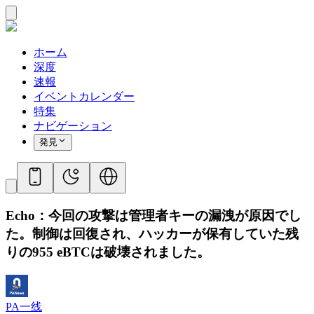
ホーム
深度
速報
イベントカレンダー
特集
ナビゲーション
発見
Echo：今回の攻撃は管理者キーの漏洩が原因でし
た。制御は回復され、ハッカーが保有していた残
りの955 eBTCは破壊されました。
PA一线