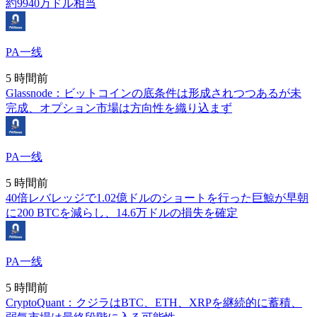
約9940万ドル相当
PA一线
5 時間前
Glassnode：ビットコインの底条件は形成されつつあるが未
完成、オプション市場は方向性を織り込まず
PA一线
5 時間前
40倍レバレッジで1.02億ドルのショートを行った巨鯨が早朝
に200 BTCを減らし、14.6万ドルの損失を確定
PA一线
5 時間前
CryptoQuant：クジラはBTC、ETH、XRPを継続的に蓄積、