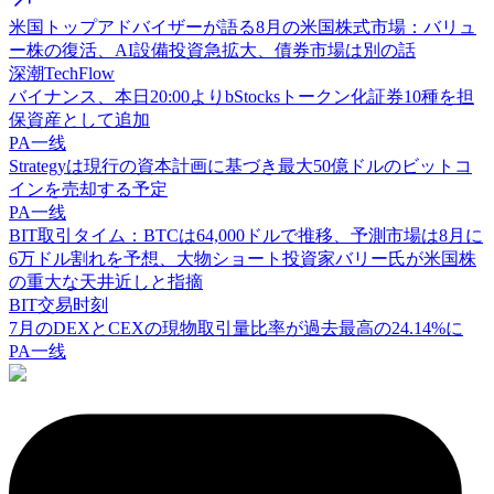
米国トップアドバイザーが語る8月の米国株式市場：バリュ
ー株の復活、AI設備投資急拡大、債券市場は別の話
深潮TechFlow
バイナンス、本日20:00よりbStocksトークン化証券10種を担
保資産として追加
PA一线
Strategyは現行の資本計画に基づき最大50億ドルのビットコ
インを売却する予定
PA一线
BIT取引タイム：BTCは64,000ドルで推移、予測市場は8月に
6万ドル割れを予想、大物ショート投資家バリー氏が米国株
の重大な天井近しと指摘
BIT交易时刻
7月のDEXとCEXの現物取引量比率が過去最高の24.14%に
PA一线