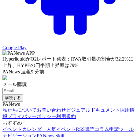
Google Play
HyperliquidがQ2レポート発表：RWA取引量の割合が32.2%に
上昇、HYPEの四半期上昇率は79%
PANews 速報
9 分前
メール購読
購読する
PANews
私たちについて
お問い合わせ
ビジュアルドキュメント
採用情
報
プライバシーポリシー
利用規約
おすすめ
イベントカレンダー
人気イベント
RSS購読
コラム申請
ツール
ナビゲーション
PANews Skill