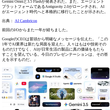
Gemini Omniと3.5 Flashが発表された。また、エージェント
プラットフォームであるAntigravity 2.0がローンチされ、AI
がエージェント時代へと本格的に移行したことが示された。
出典：
AI Cambricon
前回のI/Oからまた一年が経ちました。
GoogleのCEOは冒頭から明確なメッセージを伝えた。「この
1年でAI業界は新たな局面を迎えた。人々はもはや技術その
ものだけでなく、AIが日常生活の製品に真の価値をもたら
すことを望んでいる。今日のプレゼンテーションは、その答
えを示すものだ。」