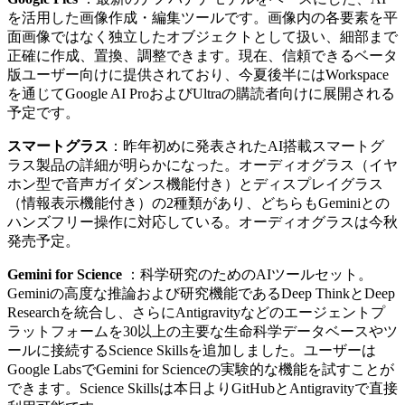
を活用した画像作成・編集ツールです。画像内の各要素を平
面画像ではなく独立したオブジェクトとして扱い、細部まで
正確に作成、置換、調整できます。現在、信頼できるベータ
版ユーザー向けに提供されており、今夏後半にはWorkspace
を通じてGoogle AI ProおよびUltraの購読者向けに展開される
予定です。
スマートグラス
：昨年初めに発表されたAI搭載スマートグ
ラス製品の詳細が明らかになった。オーディオグラス（イヤ
ホン型で音声ガイダンス機能付き）とディスプレイグラス
（情報表示機能付き）の2種類があり、どちらもGeminiとの
ハンズフリー操作に対応している。オーディオグラスは今秋
発売予定。
Gemini for Science
：科学研究のためのAIツールセット。
Geminiの高度な推論および研究機能であるDeep ThinkとDeep
Researchを統合し、さらにAntigravityなどのエージェントプ
ラットフォームを30以上の主要な生命科学データベースやツ
ールに接続するScience Skillsを追加しました。ユーザーは
Google LabsでGemini for Scienceの実験的な機能を試すことが
できます。Science Skillsは本日よりGitHubとAntigravityで直接