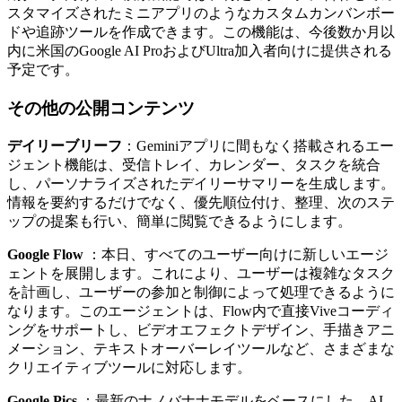
スタマイズされたミニアプリのようなカスタムカンバンボー
ドや追跡ツールを作成できます。この機能は、今後数か月以
内に米国のGoogle AI ProおよびUltra加入者向けに提供される
予定です。
その他の公開コンテンツ
デイリーブリーフ
：Geminiアプリに間もなく搭載されるエー
ジェント機能は、受信トレイ、カレンダー、タスクを統合
し、パーソナライズされたデイリーサマリーを生成します。
情報を要約するだけでなく、優先順位付け、整理、次のステ
ップの提案も行い、簡単に閲覧できるようにします。
Google Flow
：本日、すべてのユーザー向けに新しいエージ
ェントを展開します。これにより、ユーザーは複雑なタスク
を計画し、ユーザーの参加と制御によって処理できるように
なります。このエージェントは、Flow内で直接Viveコーディ
ングをサポートし、ビデオエフェクトデザイン、手描きアニ
メーション、テキストオーバーレイツールなど、さまざまな
クリエイティブツールに対応します。
Google Pics
：最新のナノバナナモデルをベースにした、AI