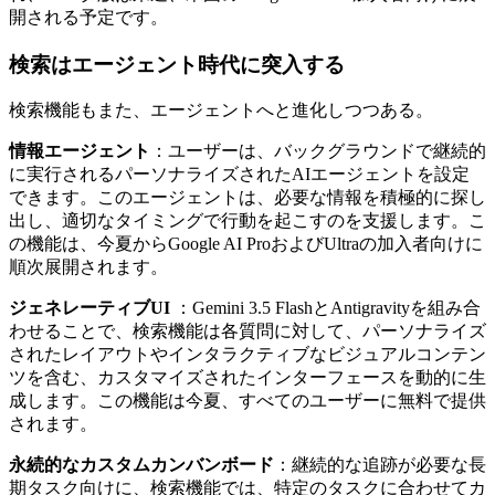
開される予定です。
検索はエージェント時代に突入する
検索機能もまた、エージェントへと進化しつつある。
情報エージェント
：ユーザーは、バックグラウンドで継続的
に実行されるパーソナライズされたAIエージェントを設定
できます。このエージェントは、必要な情報を積極的に探し
出し、適切なタイミングで行動を起こすのを支援します。こ
の機能は、今夏からGoogle AI ProおよびUltraの加入者向けに
順次展開されます。
ジェネレーティブUI
：Gemini 3.5 FlashとAntigravityを組み合
わせることで、検索機能は各質問に対して、パーソナライズ
されたレイアウトやインタラクティブなビジュアルコンテン
ツを含む、カスタマイズされたインターフェースを動的に生
成します。この機能は今夏、すべてのユーザーに無料で提供
されます。
永続的なカスタムカンバンボード
：継続的な追跡が必要な長
期タスク向けに、検索機能では、特定のタスクに合わせてカ