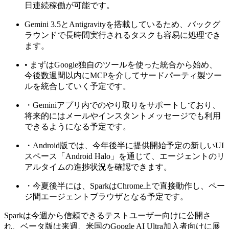
日連続稼働が可能です。
Gemini 3.5とAntigravityを搭載しているため、バックグ
ラウンドで長時間実行されるタスクも容易に処理でき
ます。
• まずはGoogle独自のツールを使った統合から始め、
今後数週間以内にMCPを介してサードパーティ製ツー
ルを統合していく予定です。
・Geminiアプリ内でのやり取りをサポートしており、
将来的にはメールやインスタントメッセージでも利用
できるようになる予定です。
・Android版では、今年後半に提供開始予定の新しいUI
スペース「Android Halo」を通じて、エージェントのリ
アルタイムの進捗状況を確認できます。
・今夏後半には、SparkはChrome上で直接動作し、ペー
ジ間エージェントブラウザとなる予定です。
Sparkは今週から信頼できるテストユーザー向けに公開さ
れ、ベータ版は来週、米国のGoogle AI Ultra加入者向けに展