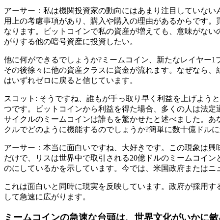
アーサー：私は機関投資家の動向にはあまり注目していない
用上の考慮事項があり、購入や購入の理由があるからです。
なります。ビットコインで私の資産が増えても、意味がない
がりする他の暗号資産に投資したい。
他に何ができるでしょうか?ミームコイン、新たなレイヤー1
その後徐々に他の資産クラスに資金が流れます。なぜなら、
はいずれゼロに戻ると信じています。
スコット: そうですね、誰もが手っ取り早く利益を上げよう
つです。ビットコインから利益を得た場合、多くの人は法定
サイクルのミームコインは誰もを驚かせたと述べました。あ
クルでどのように機能するのでしょうか?簡単に数十億ドルに
アーサー：本当に面白いですね、大好きです。この現象は興味
だけで、リスは世界中で取引される20億ドルのミームコイ
のにしているかを示しています。今では、米国政府またはニ
これは面白いと同時に現実を反映しています。政府が採用す
して急速に広がります。
ミームコインの急速な台頭は、世界文化がいかに敏