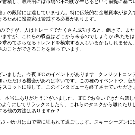
が蓄積し、最終的には市場の不均衡が生じるという前提に基づ
熱」の段階には達していません。特に伝統的な金融資本が参入
けるために投資家は警戒する必要があります。
たのですが、人はトレードでたくさん成功すると、飽きて、ま
ていますが、これらの収益はどこから来るのでしょうか?私たち
を求めてさらなるトレンドを模索する人もいるかもしれません
学ぶことができることを願っています。
ました。今夜 IFC のイベントがあります - クレジット
加いただける機会があれば幸いです。この種のイベントや、仮
スコットに渡して、このインタビューを終了させて​​いただき
き、本当にありがとうございました。 IFCでお会いできたら
のようにしてリラックスしたり、これらのタスクから離れたり
する他の方法はありますか？
うち3～4か月は山で雪に埋もれて過ごします。スキーシーズンに