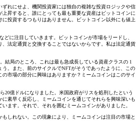
いずれにせよ、機関投資家には独自の複雑な投資ロジックや信
が上昇すると、誰にとっても最も重要な資産はビットコインに
けに投資するつもりはありません。ビットコイン以外にも値上
野などに注目していきます。ビットコインが市場をリードし、
り、法定通貨と交換することではないからです。私は法定通貨
。結局のところ、これは最も急成長している資産クラスの 1
う。また、前のサイクルでNFTがそうであったように、この
この市場の部分に興味はありますか？ミームコインはこのサイ
ら20億ドルになりました。米国政府がリスを処刑したという
かに素早く反応し、ミームコインを通じてそれらを興味深いも
ています。それで、それを囲むミームコインがありました。
かもしれない。この現象により、ミームコインは注目の市場と