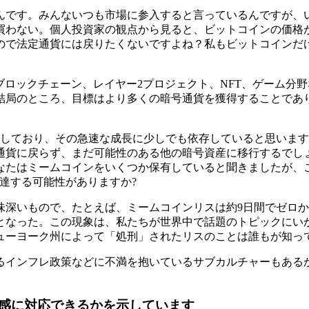
んです。みんないつも市場に参入すると言っているんですが、
買わない。個人投資家の観点から見ると、ビットコインの価格
ので法定通貨には戻りたくないですよね？私もビットコインだ
ブロックチェーン、レイヤー2プロジェクト、NFT、ゲーム分
結局のところ、目標はより多くの暗号通貨を獲得することであ
としており、その急速な成長に少しでも依存していると思います
通貨に戻らず、まだ可能性のある他の暗号資産に移行するでしょ
なたはミームコインをいくつか保有していると聞きましたが、
達する可能性がありますか?
深いもので、たとえば、ミームコインリスは約9日間でゼロか
ンとなった。この現象は、私たちが世界中で話題のトピックにい
ューヨーク州によって「処刑」されたリスのことは誰もが知っ
るインフレ政策などに不満を抱いているサブカルチャーもある
感に対応できるかを示しています