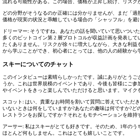
流れる可能性がある。この場合、価格が上昇し続け、リスク
どの分野がそうなるのか正確には分かりませんが、まだ「過
価格が現実の状況と乖離している場合の「シャッフル」を避
ドリーマー: そうですね、あなたの話を聞いていて思いつい
多くのビットコイン第 2 層プロトコルが収益計画を発表し
たくありません。リスクが徐々に増大しながら、大きな利益
から学ぶことができ、初心者にとっては、他の人の経験から
スキーについてのチャット
このインタビューは素晴らしかったです。誠にありがとうござい
うか。これは世界規模のイベントであり、今後も皆様にご参
やイベントをきっと楽しんでいただけると思います。マイクを
スコット: はい、貴重なお時間を割いて質問に答えていただ
いないときは何をしていますか?あなたの趣味は何ですか?ど
レストランをお探しですか？それともモチベーションを維持
アーサー: 私はスキーがとても好きです。そのため、1年の
ほとんど何もしません。これはとても嬉しいことです。