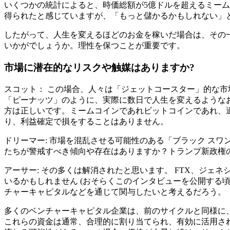
いくつかの統計によると、時価総額が5億ドルを超えるミーム
得られたと感じていますが、「もっと儲かるかもしれない」
したがって、人生を変えるほどのお金を稼いだ場合は、その
いかがでしょうか。理性を保つことが重要です。
市場に潜在的なリスクや触媒はありますか?
スコット： この場合、人々は「ジェットコースター」的な市場
「ピーナッツ」のように、実際に数日で人生を変えるような
方は正しいです。ミームコインであれビットコインであれ、
り、利益確定で損をすることはありません。
ドリーマー: 市場を混乱させる可能性のある「ブラック スワ
たちが警戒すべき傾向や存在はありますか？トランプ新政権
アーサー: その多くは解消されたと思います。 FTX、ジェネ
いるかもしれません (おそらくこのインタビューを公開する
チャーキャピタルなどを通じて関与したいと考えるだろう。
多くのベンチャーキャピタル企業は、前のサイクルと同様に
これらの資金は通常、合理的に割り当てられ、有効に活用さ