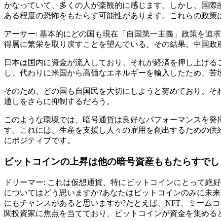
かなっていて、多くの人が楽観的に感じます。しかし、国際
ある程度の恐怖をもたらす可能性があります。これらの政策
アーサー: 基本的にどの国も現在「自国第一主義」政策を追
得層に繁栄を取り戻すことを望んでいる。その結果、中国政
日本は国内に資金が流入しており、それが経済を押し上げる
し、代わりに米国から高価なエネルギーを輸入したため、苦
そのため、どの国も自国民を大切にしようと努めており、そ
通しをさらに抑制するだろう。
このような環境では、暗号通貨は良好なパフォーマンスを発
す。これには、生産を支援し人々の雇用を創出するための供
にポジティブです。
ビットコインの上昇は他の暗号資産ももたらすでし
ドリーマー: これは仮想通貨、特にビットコインにとって絶
についてはどう思いますか?あなたはビットコインのみに未
にもチャンスがあると思いますか?たとえば、NFT、ミーム
関投資家に焦点を当てており、ビットコインが資金を集める