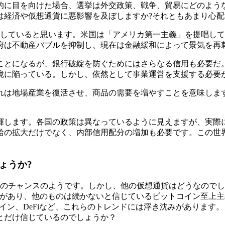
的に目を向けた場合、選挙は外交政策、戦争、貿易にどのよう
は経済や仮想通貨に悪影響を及ぼしますか?それともあまり心
求していると思います。米国は「アメリカ第一主義」を提唱し
府は不動産バブルを抑制し、現在は金融緩和によって景気を再
ことになるが、銀行破綻を防ぐためにはさらなる信用も必要だ
境に陥っている。しかし、依然として事業運営を支援する必要
れは地場産業を復活させ、商品の需要を増やすことを意味しま
揮します。各国の政策は異なっているように見えますが、実際
給の拡大だけでなく、内部信用配分の増加も必要です。この世
ょうか?
好のチャンスのようです。しかし、他の仮想通貨はどうなので
来があり、他のものは続かないと信じているビットコイン至上主
コイン、DeFiなど、これらのトレンドには浮き沈みがあります
とだけ信じているのでしょうか？