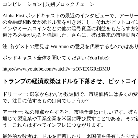
コンピレーション | 呉朔ブロックチェーン
Alpha First ポッドキャストの最近のインタビュー
の金融緩和政策が米ドル安を引き起こし、それがビットコイ
インやミームコインなどの他の暗号資産に利益をもたらす方
避ける必要があると強調した。さらに、彼は将来の市場動向を
注: 各ゲストの意見は Wu Shuo の意見を代表するもの
ポッドキャスト全体を聞いてください (YouTube):
https://www.youtube.com/watch?v=xONEXGRcBMU
トランプの経済政策はドルを下落させ、ビットコイ
ドリーマー: 選挙からわずか数週間で、市場価格には多くの変
で、注目に値するものは何でしょうか?
アーサー: 私の観点からすると、市場予測は正しいです。彼
通じて製造業や工業企業を米国に呼び戻すことである。その
う。これらはすべてインフレにつながります。
最終的な敗者は、ドルを貯蓄したり、米国債を保有したりす