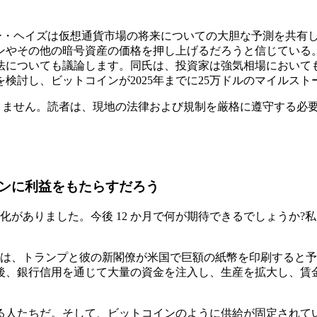
で、アーサー・ヘイズは仮想通貨市場の将来についての大胆な予測を
ンやその他の暗号資産の価格を押し上げるだろうと信じている
法についても議論します。同氏は、投資家は強気相場において
検討し、ビットコインが2025年までに25万ドルのマイルス
ではありません。読者は、現地の法律および規制を厳格に遵守する必
ンに利益をもたらすだろう
化がありました。今後 12 か月で何が期待できるでしょうか
らは、トランプと彼の新閣僚が米国で巨額の紙幣を印刷すると
後、銀行信用を通じて大量の資金を注入し、生産を拡大し、賃
る人たちだ。そして、ビットコインのように供給が固定されて