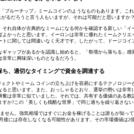
た「ブルーチップ」ミームコインのようなものもあります。こ
上がるだろうと言う人もいますが、それは可能だと思いますか
、それ自体が古典的なミームになる何かを確認する新しい「イ
ばよかったと思います。イーロンは非常に優れたミームクリエ
ートに関しては間違いなく天才です。したがって、ドージコイ
なギャップがあるかを認識し始めると、「祭壇から落ちる」感
は非常に興味深いものとなるだろう。
を保ち、適切なタイミングで資金を調達する
プロジェクトやミーム コインの立ち上げを容易にするテクノロ
ると思います。また、おっしゃるとおり、選挙の勢いは非常に強い
興奮は非常に似ていました。それでは、共有する価値のある教
ますか?この「美しくも残酷な世界」で同じ過ちを繰り返さな
いません。強気相場ではすぐにお金を稼げることは誰もが知っ
か月後には存在しなくなる可能性があります。その市場価値は2億