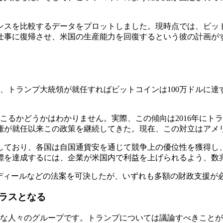
ンスを比較するデータをプロットしました。現時点では、ビッ
仕事に復帰させ、米国の生産能力を回復するという彼の計画が
て、トランプ大統領が就任すればビットコインは100万ドルに
起こるかどうかはわかりません。実際、この傾向は2016年に
権が就任以来この政策を継続してきた。現在、この対立はアメ
しており、各国は自国通貨安を通じて競争上の優位性を獲得し
標を達成するには、企業が米国内で利益を上げられるよう、数
ーディールなどの法案を可決したが、いずれも多額の財政支援が
ラスとなる
的な人々のグループです。トランプについては議論すべきこと