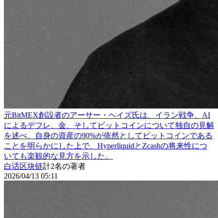
元BitMEX創設者のアーサー・ヘイズ氏は、イラン戦争、AI
によるデフレ、金、そしてビットコインについて独自の見解
を述べ、自身の資産の90%が依然としてビットコインである
ことを明らかにした上で、HyperliquidとZcashの将来性につ
いても楽観的な見方を示した。
白话区块链
計2名の著者
2026/04/13 05:11