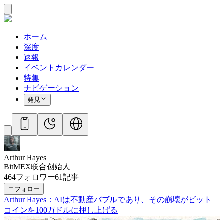
ホーム
深度
速報
イベントカレンダー
特集
ナビゲーション
発見
Arthur Hayes
BitMEX联合创始人
464
フォロワー
61
記事
フォロー
Arthur Hayes：AIは不動産バブルであり、その崩壊がビット
コインを100万ドルに押し上げる