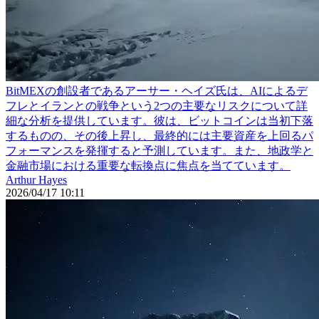
BitMEXの創設者であるアーサー・ヘイズ氏は、AIによるデ
フレとイランとの戦争という2つの主要なリスクについて詳
細な分析を提供しています。彼は、ビットコインは当初下落
するものの、その後上昇し、最終的には主要資産を上回るパ
フォーマンスを発揮すると予測しています。また、地政学と
金融市場における重要な転換点に焦点を当てています。
Arthur Hayes
2026/04/17 10:11