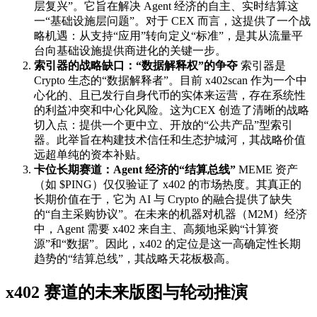
层复兴”。它旨在解决 Agent 经济的自主、实时结算这
一“基础设施层问题”。对于 CEX 而言，这提供了一个战
略机遇：从支持“应用”转向定义“标准”，是其从流量平
台向基础设施提供商进化的关键一步。
索引器的战略缺口：“数据解释权”的争夺
索引器是
Crypto 生态的“数据解释者”。目前 x402scan 作为一个中
心化的、且已发行自身代币的实体来运营，存在系统性
的利益冲突和中心化风险。这为CEX 创造了清晰的战略
切入点：提供一个更中立、开放的“公共产品”型索引
器。此举旨在构建技术信任和生态护城河，其战略价值
远超单纯的资本补贴。
卡位长期赛道：Agent 经济的“结算总线”
MEME 资产
（如 $PING）仅仅验证了 x402 的市场热度。其真正的
长期价值在于，它为 AI 与 Crypto 的融合提供了缺失
的“自主采购协议”。在未来的机器对机器（M2M）经济
中，Agent 需要 x402 来自主、高频地采购“计算资
源”和“数据”。因此，x402 的定位是这一高确定性长期
趋势的“结算总线”，其战略天花板极高。
x402 赛道的未来版图与轮动推演