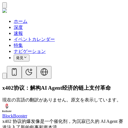
ホーム
深度
速報
イベントカレンダー
特集
ナビゲーション
発見
x402协议：解构AI Agent经济的链上支付革命
現在の言語の翻訳がありません。原文を表示しています。
BlockBooster
x402 协议的爆发像是一个催化剂，为沉寂已久的 AI Agent 赛
道注入了新的叙事和资本流。