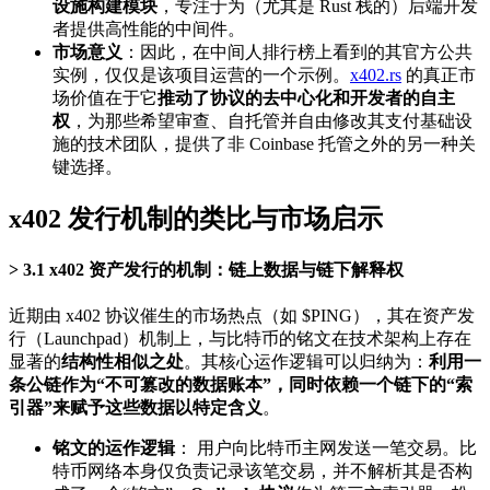
设施构建模块
，专注于为（尤其是 Rust 栈的）后端开发
者提供高性能的中间件。
市场意义
：因此，在中间人排行榜上看到的其官方公共
实例，仅仅是该项目运营的一个示例。
x402.rs
的真正市
场价值在于它
推动了协议的去中心化和开发者的自主
权
，为那些希望审查、自托管并自由修改其支付基础设
施的技术团队，提供了非 Coinbase 托管之外的另一种关
键选择。
x402 发行机制的类比与市场启示
3.1 x402 资产发行的机制：链上数据与链下解释权
近期由 x402 协议催生的市场热点（如 $PING），其在资产发
行（Launchpad）机制上，与比特币的铭文在技术架构上存在
显著的
结构性相似之处
。其核心运作逻辑可以归纳为：
利用一
条公链作为“不可篡改的数据账本”，同时依赖一个链下的“索
引器”来赋予这些数据以特定含义
。
铭文的运作逻辑
： 用户向比特币主网发送一笔交易。比
特币网络本身仅负责记录该笔交易，并不解析其是否构