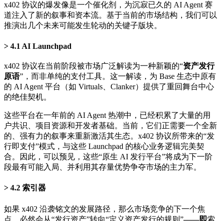
x402 协议的爆发像是一个催化剂，为沉寂已久的 AI Agent 赛
道注入了新的叙事和资本流。基于当前的市场结构，我们可以
推演出几个未来可能发生轮动的关键子版块。
4.1 AI Launchpad
x402 协议在当前阶段被市场广泛解读为一种新颖的“
资产发行
原语
”，而非单纯的支付工具。这一解读，为 Base 生态中原有
的 AI Agent 平台（如 Virtuals、Clanker）提供了重回舞台中心
的绝佳契机。
这些平台在一年前的 AI Agent 热潮中，已经积累了大量的用
户共识、项目资源和开发者基础。当前，它们正需要一个全新
的、强有力的叙事来重新激活其生态。x402 协议所带来的“发
行即支付”模式，与这些 Launchpad 的核心业务逻辑完美契
合。因此，可以预见，这些“原生 AI 发行平台”将成为下一阶
段最有可能入局、并利用其存量优势争夺市场的主力军。
4.2 索引器
如果 x402 沿袭铭文的发展路径，那么市场竞争的下一个焦
点，必然会从“发行资产”转向“定义资产发行的规则”
——即
索