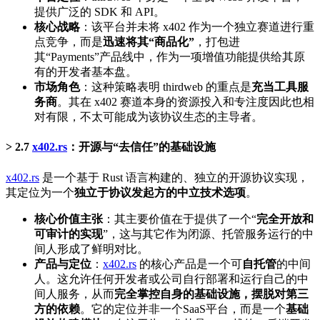
提供广泛的 SDK 和 API。
核心战略
：该平台并未将 x402 作为一个独立赛道进行重
点竞争，而是
迅速将其“商品化”
，打包进
其“Payments”产品线中，作为一项增值功能提供给其原
有的开发者基本盘。
市场角色
：这种策略表明 thirdweb 的重点是
充当工具服
务商
。其在 x402 赛道本身的资源投入和专注度因此也相
对有限，不太可能成为该协议生态的主导者。
2.7
x402.rs
：开源与“去信任”的基础设施
x402.rs
是一个基于 Rust 语言构建的、独立的开源协议实现，
其定位为一个
独立于协议发起方的中立技术选项
。
核心价值主张
：其主要价值在于提供了一个“
完全开放和
可审计的实现
”，这与其它作为闭源、托管服务运行的中
间人形成了鲜明对比。
产品与定位
：
x402.rs
的核心产品是一个可
自托管
的中间
人。这允许任何开发者或公司自行部署和运行自己的中
间人服务，从而
完全掌控自身的基础设施，摆脱对第三
方的依赖
。它的定位并非一个SaaS平台，而是一个
基础