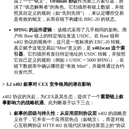
成了一个“铭文”。
Ordinals 协议
作为第三方索引器，扮
演了“状态解释者”的角色。它扫描所有链上数据，并按
照其自定义的规则（如“先到先得”），来认定哪些交易
是有效的铭文，从而在链下构建出 BRC-20 的状态。
$PING 的运作逻辑
： 该模式采用了几乎相同的架构。用
户向 Base 链上的特定地址发送 USDC。在 Base 链和
x402 协议的视角中，这只是一笔标准的 ERC-20 转账。
真正赋予这笔交易以“Mint”意义的，是
x402scan 这个索
引器
。它扫描所有发往特定地址的 USDC 转账，并按照
它自己定义的规则（例如 1 USDC = 5000 $PING），在
链下数据库中确认哪些是“有效 Mint”，并最终通过合约
分发代币。
3.2 x402 叙事对 CEX 竞争格局的潜在影响
x402 协议的兴起，为CEX及其生态，提供了一个
重塑链上叙
事影响力的战略机遇
。此判断基于以下三点：
叙事的层级与持久性：从应用层到协议层
x402 的战略意
义在于，它并非一个应用层热点（如铭文），而是对核
心互联网协议 HTTP 402 在现代区块链结算层上的“协议