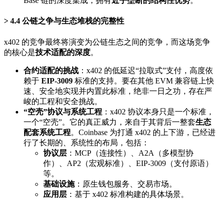
Base 链的深度集成，拥有
近乎垄断的结构性优势
。
4.4 公链之争与生态堆栈的完整性
x402 的竞争最终将演变为公链生态之间的竞争，而这场竞争
的核心是
技术适配的深度
。
合约适配的挑战
：x402 的低延迟“拉取式”支付，高度依
赖于
EIP-3009
标准的支持。要在其他 EVM 兼容链上快
速、安全地实现并内置此标准，绝非一日之功，存在严
峻的工程和安全挑战。
“空壳”协议与系统工程
：x402 协议本身只是一个标准，
一个“空壳”。它的真正威力，来自于其背后一整套
生态
配套系统工程
。Coinbase 为打通 x402 的上下游，已经进
行了长期的、系统性的布局，包括：
协议层
：MCP（连接性）、A2A（多模型协
作）、AP2（宏观标准）、EIP-3009（支付原语）
等。
基础设施
：原生钱包服务、交易市场。
应用层
：基于 x402 标准构建的具体场景。