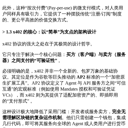
此外，这种“按次付费”(Pay-per-use) 的微支付模式，对人类用
户同样具有吸引力，它提供了一种摆脱传统“注册/订阅”制度
的、更公平高效的价值交换方式。
1.3 x402 的核心：以“简单”为支点的架构设计
x402 协议的强大之处在于其极简的设计哲学。
它只专注于解决一个核心问题：
买方（客户端）与卖方（服务
器）之间支付的“可验证性”
。
必须明确的是，x402 并非一个全新的、包罗万象的基础协
议。其定位是作为谷歌等巨头推动的
AP2
标准的一个“加密原
生扩展工具”。AP2 协议定义了 Agent 与 API 服务方之间“可信
互通”的宏观标准（例如使用 Mandates 授权和可验证凭证
VCs），而 x402 则为其提供了适配加密资产的、即插即用
的“支付形式” 。
这种设计极大地降低了采用门槛：开发者或服务卖方，
完全无
需理解区块链的复杂运作机制
。他们只需创建一个钱包，集成
几行代码，即可将其服务向全球的 Agent 或人类用户进行货币