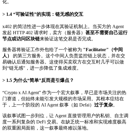
化。
1.4 “可验证性”的实现：链无感的交互
x402 的简洁性进一步体现在其验证机制上。当买方的 Agent
发起 HTTP 402 请求时，卖方（服务器）
甚至不需要自己运行
节点或访问区块链
来验证这笔交易是否完成。
服务器将验证工作外包给了一个被称为
"Facilitator"（中间
人）
的第三方服务。这个中间人负责监控链上状态，并在交
易确认后通知服务器。这使得买卖双方在交互时几乎可以做
到“链无感”，进一步降低了集成难度。
1.5 为什么“简单”反而是引爆点？
“Crypto x AI Agent” 作为一个宏大叙事，早已是市场关注的热
门赛道，但始终未能引发大规模的市场采用。其根本症结在
于，上一个阶段的 AI Agent 叙事（如 Defai）
过于复杂
。
该叙事试图一步到位，让 Agent 直接管理用户的私钥、自主调
度一系列复杂的 DeFi 交易。在缺乏统一标准和实现难度极高
的双重困局面前，这一叙事最终难以落地。