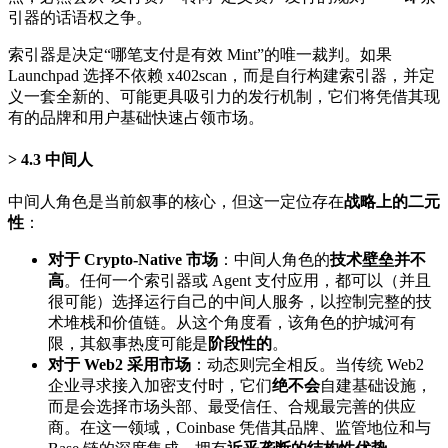
引器的话语权之争。
索引器是决定“哪笔支付是有效 Mint”的唯一裁判。如果
Launchpad 选择不依赖 x402scan，而是自行构建索引器，并定
义一套全新的、可能更具吸引力的发行机制，它们将凭借其现
有的品牌和用户基础快速占领市场。
4.3 中间人
中间人角色是当前叙事的核心，但这一定位存在
战略上的二元
性
：
对于 Crypto-Native 市场
：中间人角色的
技术壁垒并不
高
。任何一个索引器或 Agent 支付应用，都可以（并且
很可能）选择运行自己的中间人服务，以控制完整的技
术堆栈和价值链。从这个角度看，该角色的护城河有
限，其叙事热度可能是
阶段性的
。
对于 Web2 采用市场
：动态则完全相反。当传统 Web2
企业寻求接入加密支付时，它们
绝不会
自建基础设施，
而是会选择市场头部、最受信任、合规最完善的供应
商。在这一领域，Coinbase 凭借其品牌、监管地位和与