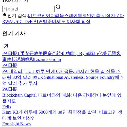
195개의 기사
인기 검색:
비트코인
이더리움
스테이블코인
예측 시장
지우다
RWA
USDT
DeFi
AI
연방준비제도 이사회 의장
인기 기사
PA日报 | 币安开放美股资产转仓功能；Bybit就15亿美元黑客
事件起诉朝鲜和Lazarus Group
PA日报
PA 데일리 | TUT 하루 만에 6배 급등, 24시간 현물 및 선물 거
래량 30억 달러 초과; Situational Awareness, Source Foundry에 4
억 달러 추가 투자
PA日报
Blockchain Capital 파트너와의 대화: 다음 강세장이 눈앞에 있
을지도
Felix
Kimi K3가 하루에 5000개의 보안 취약점을 발견, 비트코인 생
태계 보안 비상?
Foresight News