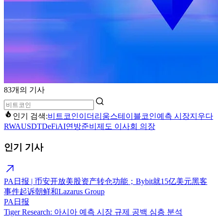
83개의 기사
인기 검색:
비트코인
이더리움
스테이블코인
예측 시장
지우다
RWA
USDT
DeFi
AI
연방준비제도 이사회 의장
인기 기사
PA日报 | 币安开放美股资产转仓功能；Bybit就15亿美元黑客
事件起诉朝鲜和Lazarus Group
PA日报
Tiger Research: 아시아 예측 시장 규제 공백 심층 분석