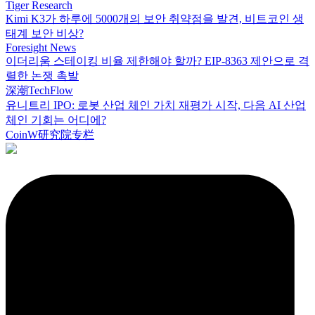
Tiger Research
Kimi K3가 하루에 5000개의 보안 취약점을 발견, 비트코인 생
태계 보안 비상?
Foresight News
이더리움 스테이킹 비율 제한해야 할까? EIP-8363 제안으로 격
렬한 논쟁 촉발
深潮TechFlow
유니트리 IPO: 로봇 산업 체인 가치 재평가 시작, 다음 AI 산업
체인 기회는 어디에?
CoinW研究院专栏