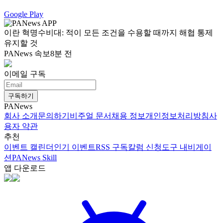
Google Play
이란 혁명수비대: 적이 모든 조건을 수용할 때까지 해협 통제
유지할 것
PANews 속보
8분 전
이메일 구독
구독하기
PANews
회사 소개
문의하기
비주얼 문서
채용 정보
개인정보처리방침
사
용자 약관
추천
이벤트 캘린더
인기 이벤트
RSS 구독
칼럼 신청
도구 내비게이
션
PANews Skill
앱 다운로드