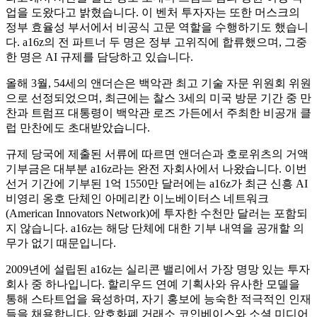
업을 도왔다고 밝혔습니다. 이 벤처 투자자는 또한 머스크의
정부 효율성 부서에서 비공식 고문 역할을 수행하기도 했습니
다. a16z의 전 파트너 두 명은 정부 고위직에 합류했으며, 그중
한 명은 AI 규제를 담당하고 있습니다.
올해 3월, 54세의 앤더슨은 백악관 최고 기술 자문 위원회 위원
으로 선정되었으며, 최근에는 찰스 3세의 미국 방문 기간 중 만
찬과 트럼프 대통령이 백악관 로즈 가든에서 주최한 비공개 클
럽 만찬에도 초대받았습니다.
규제 당국에 제출된 서류에 따르면 앤더슨과 호로위츠의 거액
기부금은 대부분 a16z라는 완전 자회사에서 나왔습니다. 이번
선거 기간에 기부된 1억 1550만 달러에는 a16z가 최근 신흥 AI
비영리 옹호 단체인 아메리칸 이노베이터스 네트워크
(American Innovators Network)에 투자한 수천만 달러는 포함되
지 않습니다. a16z는 해당 단체에 대한 기부 내역을 공개할 의
무가 없기 때문입니다.
2009년에 설립된 a16z는 실리콘 밸리에서 가장 명망 있는 투자
회사 중 하나입니다. 할리우드 연예 기획사와 유사한 모델을
통해 스타트업을 육성하며, 자기 홍보에 능숙한 적극적인 인재
들을 채용합니다. 암호화폐 거래소 코인베이스와 소셜 미디어