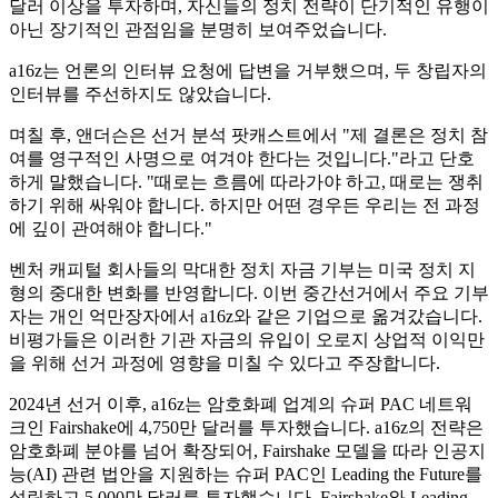
달러 이상을 투자하며, 자신들의 정치 전략이 단기적인 유행이
아닌 장기적인 관점임을 분명히 보여주었습니다.
a16z는 언론의 인터뷰 요청에 답변을 거부했으며, 두 창립자의
인터뷰를 주선하지도 않았습니다.
며칠 후, 앤더슨은 선거 분석 팟캐스트에서 "제 결론은 정치 참
여를 영구적인 사명으로 여겨야 한다는 것입니다."라고 단호
하게 말했습니다. "때로는 흐름에 따라가야 하고, 때로는 쟁취
하기 위해 싸워야 합니다. 하지만 어떤 경우든 우리는 전 과정
에 깊이 관여해야 합니다."
벤처 캐피털 회사들의 막대한 정치 자금 기부는 미국 정치 지
형의 중대한 변화를 반영합니다. 이번 중간선거에서 주요 기부
자는 개인 억만장자에서 a16z와 같은 기업으로 옮겨갔습니다.
비평가들은 이러한 기관 자금의 유입이 오로지 상업적 이익만
을 위해 선거 과정에 영향을 미칠 수 있다고 주장합니다.
2024년 선거 이후, a16z는 암호화폐 업계의 슈퍼 PAC 네트워
크인 Fairshake에 4,750만 달러를 투자했습니다. a16z의 전략은
암호화폐 분야를 넘어 확장되어, Fairshake 모델을 따라 인공지
능(AI) 관련 법안을 지원하는 슈퍼 PAC인 Leading the Future를
설립하고 5,000만 달러를 투자했습니다. Fairshake와 Leading