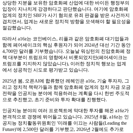
상당한 지분을 보유한 암호화폐 산업에 대한 바이든 행정부의
입장이 지나치게 강경하다고 판단했습니다. 여기에 암호화폐
업계의 정치인 SBF가 사기 혐의로 유죄 판결을 받은 사건까지
겹치면서, 업계는 새로운 정치적 방향을 모색해야 할 필요성을
절감했습니다.
따라서 a16z는 코인베이스, 리플과 같은 암호화폐 대기업들과
함께 페어셰이크의 핵심 후원자가 되어 2024년 대선 기간 동안
4,700만 달러를 기부했습니다. 오늘날 워싱턴의 친암호화폐 정
책 대부분이 트럼프의 영향에서 비롯되었지만(페어셰이크는
트럼프를 지지하지 않았습니다), 이러한 정치적 행보는 업계
에서 성공적인 시도로 평가받고 있습니다.
2025년 봄, 오픈AI에 합류했던 레헤인은 a16z, 기술 투자자, 그
리고 정치적 책략가들과 함께 암호화폐 업계의 정치 자금 모금
전략을 인공지능 분야에 적용하려는 계획을 다시 한번 주도적
으로 추진했고, 초기 준비와 투자 확대를 진행했다.
인공지능 분야의 여러 프로젝트에 막대한 투자를 해온 a16z가
본격적으로 경쟁에 뛰어들고 있습니다. 2025년 8월, a16z는 인
공지능 정치활동위원회인 '미래를 이끄는 사람들(Leading the
Future)'에 2,500만 달러를 기부했고, 2026년 2월에도 추가로