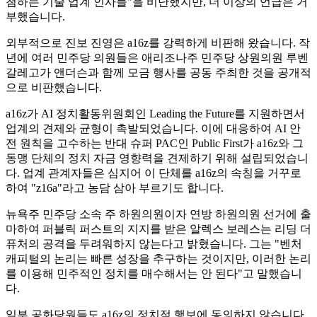
첨하는 기술 업계 인사들"을 비난했지만, 더 이상의 언급은 거
부했습니다.
외부적으로 진보 진영은 a16z를 강력하게 비판해 왔습니다. 작
년에 여러 민주당 의원들은 애리조나주 민주당 상원의원 루벤
갈레고가 앤더슨과 함께 모금 행사를 공동 주최한 것을 공개적
으로 비판했습니다.
a16z가 AI 정치활동위원회인 Leading the Future를 지원하면서
업계의 견제와 균형이 촉발되었습니다. 이에 대응하여 AI 안
전 원칙을 고수하는 반대 슈퍼 PAC인 Public First가 a16z와 그
동맹 단체의 정치 자금 영향력을 견제하기 위해 설립되었습니
다. 업계 관계자들은 심지어 이 단체를 a16z의 속칭을 거꾸로
하여 "z16a"라고 농담 삼아 부르기도 합니다.
뉴욕주 민주당 소속 주 하원의원이자 연방 하원의원 선거에 출
마하여 퍼블릭 퍼스트의 지지를 받은 알렉스 보레스는 리딩 더
퓨처의 공격을 두려워하지 않는다고 밝혔습니다. 그는 "벤처
캐피털의 논리는 빠른 성장을 추구하는 것이지만, 이러한 논리
를 이용해 민주적인 정치를 매수해서는 안 된다"고 말했습니
다.
일부 공화당원들도 a16z의 정치적 행보에 동의하지 않습니다.