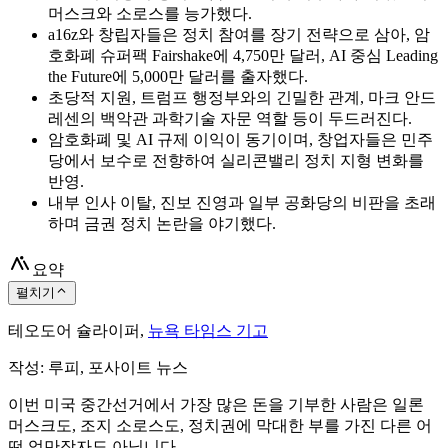
머스크와 소로스를 능가했다.
a16z와 창립자들은 정치 참여를 장기 전략으로 삼아, 암
호화폐 슈퍼팩 Fairshake에 4,750만 달러, AI 중심 Leading
the Future에 5,000만 달러를 출자했다.
초당적 지원, 트럼프 행정부와의 긴밀한 관계, 마크 안드
레센의 백악관 과학기술 자문 역할 등이 두드러진다.
암호화폐 및 AI 규제 이익이 동기이며, 창업자들은 민주
당에서 보수로 전향하여 실리콘밸리 정치 지형 변화를
반영.
내부 인사 이탈, 진보 진영과 일부 공화당의 비판을 초래
하며 금권 정치 논란을 야기했다.
요약
펼치기
테오도어 슐라이퍼,
뉴욕 타임스 기고
작성: 루피, 포사이트 뉴스
이번 미국 중간선거에서 가장 많은 돈을 기부한 사람은 일론
머스크도, 조지 소로스도, 정치권에 막대한 부를 가진 다른 어
떤 억만장자도 아닙니다.