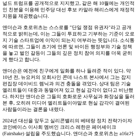
널드 트럼프를 공개적으로 지지했고, 같은 해 10월에는 개인적
인 친분을 이용해 민주당 대선 후보 카말라 해리스에게 재정적
지원을 제공했습니다.
앤더슨과 호로위츠는 스스로를 "단일 쟁점 유권자"라고 공개
적으로 밝히는데, 이는 그들이 투표하고 기부하는 기준이 오로
지 기술 스타트업에 이익이 되는지 여부라는 뜻입니다. 소식통
에 따르면, 그들이 초기에 언론 및 바이든 행정부와 기술 정책
을 놓고 벌인 갈등이 그들의 깊은 정치 참여 의지를 더욱 굳히
게 했다고 합니다.
앤더슨은 예전에 친구에게 일화를 하나 들려준 적이 있다. 약
10년 전, 뉴요커의 모회사인 콘데 나스트 본사에서 그는 잡지
편집장 데이비드 렘닉과 의견 충돌을 겪었다. 상대 팀은 기술
엘리트들이 대중과 동떨어져 있고 현실 감각이 없다고 비난했
다. 하지만 앤더슨은 그들의 호화로운 사무실과 화장실을 둘러
본 후, 오히려 미디어 엘리트들이야말로 현실 감각이 결여된
사람들이라는 결론을 내렸다.
2024년 대선을 앞두고 실리콘밸리의 베테랑 정치 전략가이자
코인베이스 이사회 멤버인 크리스 레한은 페어셰이크
(Fairshake) 설립을 주도했습니다. 앤더슨과 호로위츠는 a16z가