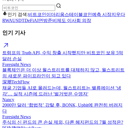
인기 검색:
비트코인
이더리움
스테이블코인
예측 시장
지우다
RWA
USDT
DeFi
AI
연방준비제도 이사회 의장
인기 기사
트럼프의 Truth API, 수익 창출 시작했지만 비트코인 보유 5억
달러 손실
Foresight News
블록체인은 더 이상 월스트리트를 대체하지 않고, 월스트리트
의 새로운 파이프라인이 되고 있다
深潮TechFlow
채굴 기업들 AI로 몰려드는데, 월스트리트는 밸류에이션 '냉
각'… 실적 시즌에 드러난 '벌거벗은 수영자'
Nancy
2000만 달러 ‘합법적’ 강탈 후, BONK, Upbit에 완전히 버려지
다
Foresight News
주식의 신 펀드의 큰 손실 제외, 다른 헤지펀드의 7월 성적은?