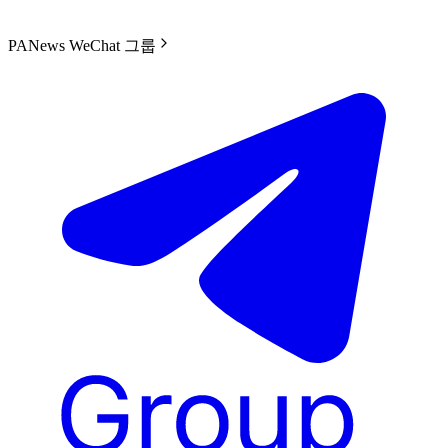
PANews WeChat 그룹