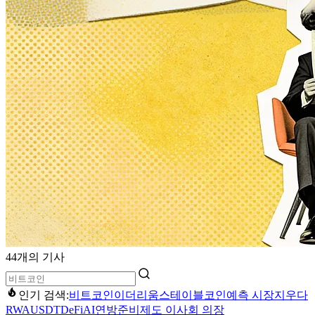
44개의 기사
인기 검색:
비트코인
이더리움
스테이블코인
예측 시장
지우다
RWA
USDT
DeFi
AI
연방준비제도 이사회 의장