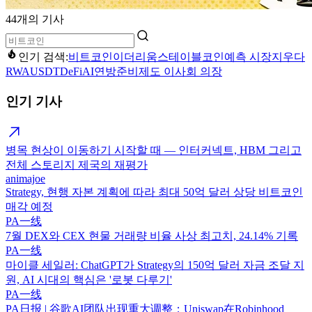
44개의 기사
인기 검색:
비트코인
이더리움
스테이블코인
예측 시장
지우다
RWA
USDT
DeFi
AI
연방준비제도 이사회 의장
인기 기사
병목 현상이 이동하기 시작할 때 — 인터커넥트, HBM 그리고
전체 스토리지 제국의 재평가
animajoe
Strategy, 현행 자본 계획에 따라 최대 50억 달러 상당 비트코인
매각 예정
PA一线
7월 DEX와 CEX 현물 거래량 비율 사상 최고치, 24.14% 기록
PA一线
마이클 세일러: ChatGPT가 Strategy의 150억 달러 자금 조달 지
원, AI 시대의 핵심은 '로봇 다루기'
PA一线
PA日报 | 谷歌AI团队出现重大调整；Uniswap在Robinhood