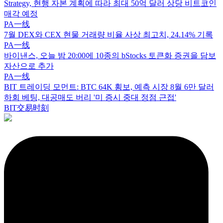
Strategy, 현행 자본 계획에 따라 최대 50억 달러 상당 비트코인
매각 예정
PA一线
7월 DEX와 CEX 현물 거래량 비율 사상 최고치, 24.14% 기록
PA一线
바이낸스, 오늘 밤 20:00에 10종의 bStocks 토큰화 증권을 담보
자산으로 추가
PA一线
BIT 트레이딩 모먼트: BTC 64K 횡보, 예측 시장 8월 6만 달러
하회 베팅, 대공매도 버리 '미 증시 중대 정점 근접'
BIT交易时刻