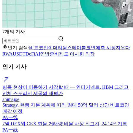
7개의 기사
인기 검색:
비트코인
이더리움
스테이블코인
예측 시장
지우다
RWA
USDT
DeFi
AI
연방준비제도 이사회 의장
인기 기사
병목 현상이 이동하기 시작할 때 — 인터커넥트, HBM 그리고
전체 스토리지 제국의 재평가
animajoe
Strategy, 현행 자본 계획에 따라 최대 50억 달러 상당 비트코인
매각 예정
PA一线
7월 DEX와 CEX 현물 거래량 비율 사상 최고치, 24.14% 기록
PA一线