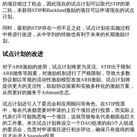
的项目错过了机会，因此现在的试点计划可以取代STIP的第
二轮，未获得STIP和Backfund激励的项目可以申请现在的试点
计划。
同时，最初的STIP存在一些不足之处，试点计划在实施过程
中将进行改进，从中学到的经验也有利于未来的长期激励计
划。
试点计划的改进
对于ARB激励的使用，试点计划将更为灵活。STIP出于限制
ARB抛售等因素，对激励机制进行了严格限制，导致大多数
协议都以常规的流动性激励模型发放ARB激励。试点计划将
提供更大的灵活性，鼓励协议探索和实验多样化的激励方案，
从而更好的服务于Arbitrum生态。
试点计划还引入了委员会和应用顾问等角色。在STIP投票
中，每名代表都需要对申请的上百个项目进行投票，而实际上
代表们不可能熟悉每一个项目，这就导致每名代表都面临巨大
的工作量。本次试点计划将设立一个DAO批准的由5个人组成
的委员会，负责对申请项目进行初步评估，确保只有值得的项
目才会进入Snapshot投票。