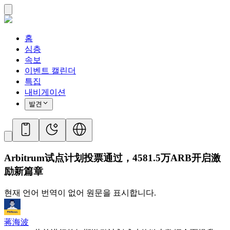
홈
심층
속보
이벤트 캘린더
특집
내비게이션
발견
Arbitrum试点计划投票通过，4581.5万ARB开启激
励新篇章
현재 언어 번역이 없어 원문을 표시합니다.
蒋海波