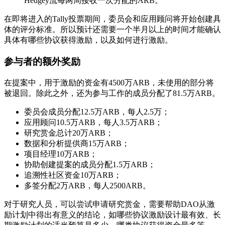
Hedgey流每两周接收一次分配的ARB。
在即将进入的Tally投票期间，委员会和应用顾问将开始创建具
体的评分标准。所以预计还需要一个半月以上的时间才能确认
具体有哪些协议获得激励，以及如何进行激励。
参与者的额外奖励
在提案中，用于激励的资金有4500万ARB，未使用的部分将
被退回。除此之外，还为参与工作的成员分配了81.5万ARB。
委员会成员分配12.5万ARB，每人2.5万；
应用顾问10.5万ARB，每人3.5万ARB；
研究赏金总计20万ARB；
数据和分析提供商15万ARB；
项目经理10万ARB；
协助创建提案的成员分配1.5万ARB；
追溯性社区资金10万ARB；
多签分配2万ARB，每人2500ARB。
对于研究人员，可以尝试申请研究赏金，需要帮助DAO从激
励计划中得出有意义的结论，如哪些协议激励设计最有效、长