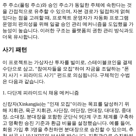
주 주소(풀링 주소)와 승인 주소가 동일한 주체에 속한다는 것
을 간접적으로 유추할 수 있으며, 자본 경로가 밀접하게 얽혀
있다는 점을 고려할 때, 프로젝트 운영자가 자동화 프로그램
운영의 편의성을 위해 일괄 승인 관리 메커니즘을 도입했을 가
능성이 높습니다. 이러한 구조는 플랫폼의 권한 관리 방식과도
더욱 유사합니다.
사기 패턴
이 프로젝트는 가상자산 투자를 빌미로, 스테이블코인을 결제
수단으로 삼고, "참여자들을 모집"하여 자금을 조달하는 "폰
지 사기 + 피라미드 사기" 펀드로 의심됩니다. 구체적인 수법
은 다음과 같습니다.
1. 다단계 피라미드식 채용 메커니즘
신캉자(Xinkangjia)는 "인재 모집"이라는 목표를 달성하기 위
해 지휘관, 육군 지휘관, 사단장, 여단장, 연대장, 대대장, 중대
장, 소대장, 분대장을 포함한 군단식 9단계 구조 체계를 구축하
고 명확한 승진 기준과 환급 비율을 설정했습니다. 예를 들어,
회원 가입 후 3명을 추천하면 분대장으로 승진할 수 있으며, 추
천 성공 시 10 USDT의 보상을 받습니다. 지휘관으로 승진하려