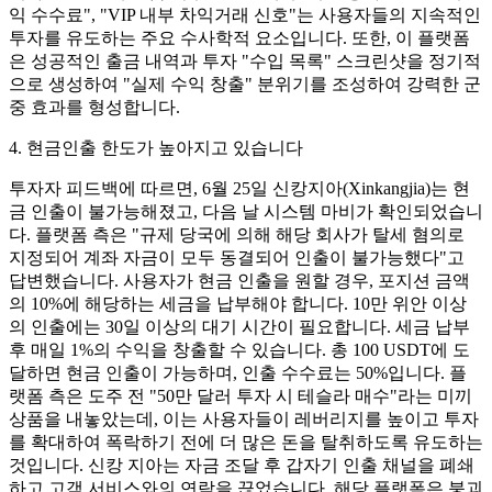
익 수수료", "VIP 내부 차익거래 신호"는 사용자들의 지속적인
투자를 유도하는 주요 수사학적 요소입니다. 또한, 이 플랫폼
은 성공적인 출금 내역과 투자 "수입 목록" 스크린샷을 정기적
으로 생성하여 "실제 수익 창출" 분위기를 조성하여 강력한 군
중 효과를 형성합니다.
4. 현금인출 한도가 높아지고 있습니다
투자자 피드백에 따르면, 6월 25일 신캉지아(Xinkangjia)는 현
금 인출이 불가능해졌고, 다음 날 시스템 마비가 확인되었습니
다. 플랫폼 측은 "규제 당국에 의해 해당 회사가 탈세 혐의로
지정되어 계좌 자금이 모두 동결되어 인출이 불가능했다"고
답변했습니다. 사용자가 현금 인출을 원할 경우, 포지션 금액
의 10%에 해당하는 세금을 납부해야 합니다. 10만 위안 이상
의 인출에는 30일 이상의 대기 시간이 필요합니다. 세금 납부
후 매일 1%의 수익을 창출할 수 있습니다. 총 100 USDT에 도
달하면 현금 인출이 가능하며, 인출 수수료는 50%입니다. 플
랫폼 측은 도주 전 "50만 달러 투자 시 테슬라 매수"라는 미끼
상품을 내놓았는데, 이는 사용자들이 레버리지를 높이고 투자
를 확대하여 폭락하기 전에 더 많은 돈을 탈취하도록 유도하는
것입니다. 신캉
지아는
자금 조달 후 갑자기 인출 채널을 폐쇄
하고 고객 서비스와의 연락을 끊었습니다. 해당 플랫폼은 붕괴