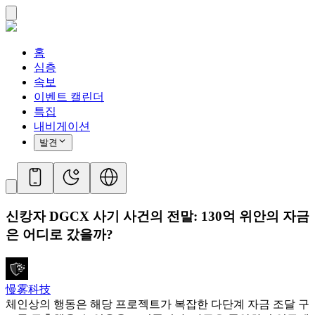
홈
심층
속보
이벤트 캘린더
특집
내비게이션
발견
신캉자 DGCX 사기 사건의 전말: 130억 위안의 자금
은 어디로 갔을까?
慢雾科技
체인상의 행동은 해당 프로젝트가 복잡한 다단계 자금 조달 구