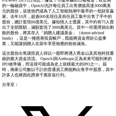
PANews 5月11日消息，據金十引援華爾街日報報道，在近期
的一輪融資中，OpenAI允許每位員工出售價值高達3000萬美
元的股份，這使他們成為了人工智能熱潮中最早的一批財富贏
家。去年10月，超過600名現任及前任員工集中出售了手中的
股份，總計套現66億美元。據知情人士透露，其中約有75人賣
出了全部限額，滿額套現了3000萬美元。其中一些選擇捐出剩
餘的股份，將其存入「捐贈人建議基金」（donor-advised
funds），這是一種慈善投資帳戶，既能將資金用於公益事
業，又能讓捐贈人在當年享受相應的稅收減免。
這次股份出售讓投資人得以一窺即將湧入舊金山及其他科技重
鎮的龐大資金洪流。 OpenAI與Anthropic正為未來可能到來的
IPO做準備，而這很可能成為史上規模最大的IPO之一。屆
時，兩家公司數以千計的普通員工將能夠出售手中股票，其中
許多人也將因此躋身千萬富翁行列。
分享至：