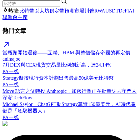
熱搜:
比特幣
以太坊
穩定幣
預測市場
川普
RWA
USDT
DeFi
AI
聯準會主席
熱門文章
當瓶頸開始遷徙——互聯、HBM 與整個儲存帝國的再定價
animajoe
7月DEX與CEX現貨交易量比例創新高，達24.14%
PA一线
Strategy擬按現行資本計劃出售最高50億美元比特幣
PA一线
Move 語言之父轉投 Anthropic，加密行業正在批量失去守門人
深潮TechFlow
Michael Saylor：ChatGPT助Strategy籌資150億美元，AI時代關
鍵是「駕馭機器人」
PA一线