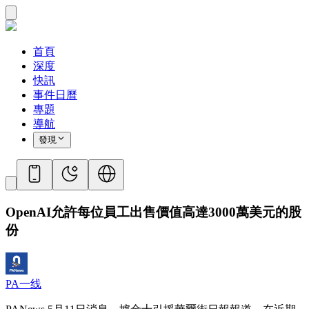
首頁
深度
快訊
事件日曆
專題
導航
發現
OpenAI允許每位員工出售價值高達3000萬美元的股
份
PA一线