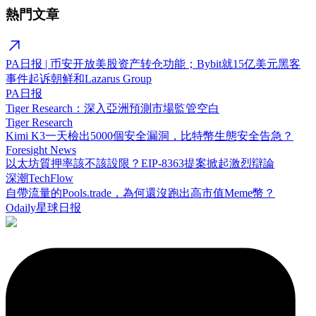
熱門文章
PA日报 | 币安开放美股资产转仓功能；Bybit就15亿美元黑客
事件起诉朝鲜和Lazarus Group
PA日报
Tiger Research：深入亞洲預測市場監管空白
Tiger Research
Kimi K3一天檢出5000個安全漏洞，比特幣生態安全告急？
Foresight News
以太坊質押率該不該設限？EIP-8363提案掀起激烈辯論
深潮TechFlow
自帶流量的Pools.trade，為何還沒跑出高市值Meme幣？
Odaily星球日报