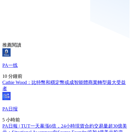
推薦閱讀
PA一线
10 分鐘前
Cathie Wood：比特幣和穩定幣或成智能體商業轉型最大受益
者
PA日报
5 小時前
PA日報 | TUT一天暴漲6倍，24小時現貨合約交易量超30億美