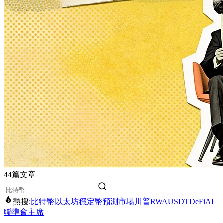
44篇文章
熱搜:
比特幣
以太坊
穩定幣
預測市場
川普
RWA
USDT
DeFi
AI
聯準會主席