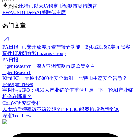
热搜:
比特币
以太坊
稳定币
预测市场
特朗普
RWA
USDT
DeFi
AI
美联储主席
热门文章
PA日报 | 币安开放美股资产转仓功能；Bybit就15亿美元黑客
事件起诉朝鲜和Lazarus Group
PA日报
Tiger Research：深入亚洲预测市场监管空白
Tiger Research
Kimi K3一天检出5000个安全漏洞，比特币生态安全告急？
Foresight News
宇树科技IPO：机器人产业链价值重估开启，下一轮AI产业链
机会在哪里？
CoinW研究院专栏
以太坊质押率该不该设限？EIP-8363提案掀起激烈辩论
深潮TechFlow