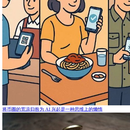
将币圈的荒凉归咎为 AI 兴起是一种思维上的懒惰