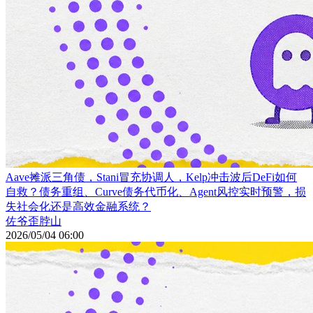
Aave摊派三角债，Stani冒充协调人，Kelp冲击波后DeFi如何
自救？债务重组、Curve债务代币化、Agent风控实时预警，损
失社会化还是高效金融系统？
佐爷歪脖山
2026/05/04 06:00