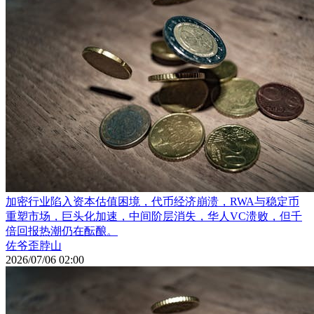
加密行业陷入资本估值困境，代币经济崩溃，RWA与稳定币
重塑市场，巨头化加速，中间阶层消失，华人VC溃败，但千
倍回报热潮仍在酝酿。
佐爷歪脖山
2026/07/06 02:00