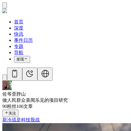
首页
深度
快讯
事件日历
专题
导航
发现
佐爷歪脖山
做人民群众喜闻乐见的项目研究
90
粉丝
106
文章
关注
新冷战是科技股战