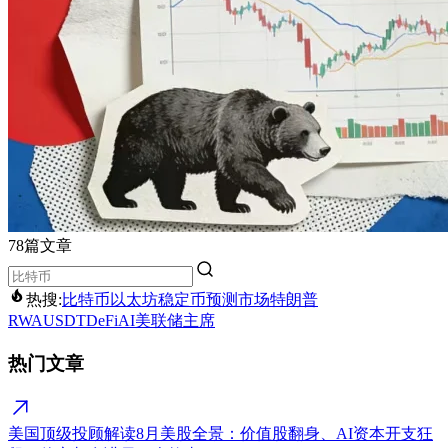
78篇文章
热搜:
比特币
以太坊
稳定币
预测市场
特朗普
RWA
USDT
DeFi
AI
美联储主席
热门文章
美国顶级投顾解读8月美股全景：价值股翻身、AI资本开支狂