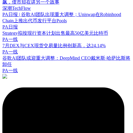
飙，债市却在讲另一个故事
深潮TechFlow
PA日报 | 谷歌AI团队出现重大调整；Uniswap在Robinhood
Chain上推出代币发行平台Pools
PA日报
Strategy拟按现行资本计划出售最高50亿美元比特币
PA一线
7月DEX与CEX现货交易量比例创新高，达24.14%
PA一线
谷歌AI团队或迎重大调整：DeepMind CEO戴米斯·哈萨比斯将
卸任
PA一线