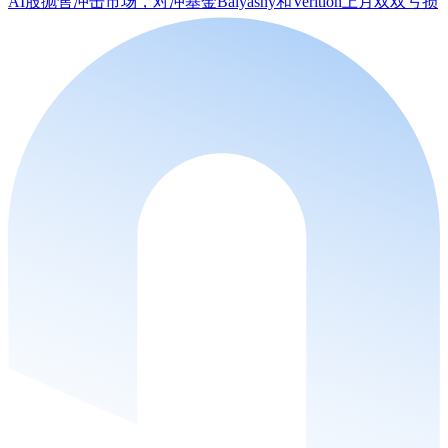
AI股抛售冲击市场，对冲基金Balyasny和Verition上月双双亏损