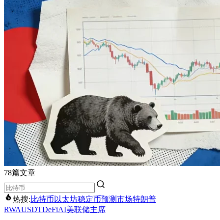
78篇文章
热搜:
比特币
以太坊
稳定币
预测市场
特朗普
RWA
USDT
DeFi
AI
美联储主席