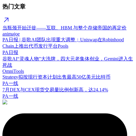
热门文章
当瓶颈开始迁徙——互联、HBM 与整个存储帝国的再定价
animajoe
PA日报 | 谷歌AI团队出现重大调整；Uniswap在Robinhood
Chain上推出代币发行平台Pools
PA日报
谷歌AI“灵魂人物”大洗牌，四大元老集体创业，Gemini进入生
死战
OmniTools
Strategy拟按现行资本计划出售最高50亿美元比特币
PA一线
7月DEX与CEX现货交易量比例创新高，达24.14%
PA一线