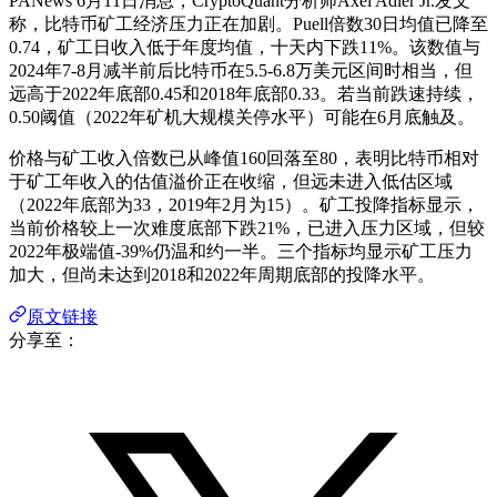
PANews 6月11日消息，CryptoQuant分析师Axel Adler Jr.发文
称，比特币矿工经济压力正在加剧。Puell倍数30日均值已降至
0.74，矿工日收入低于年度均值，十天内下跌11%。该数值与
2024年7-8月减半前后比特币在5.5-6.8万美元区间时相当，但
远高于2022年底部0.45和2018年底部0.33。若当前跌速持续，
0.50阈值（2022年矿机大规模关停水平）可能在6月底触及。
价格与矿工收入倍数已从峰值160回落至80，表明比特币相对
于矿工年收入的估值溢价正在收缩，但远未进入低估区域
（2022年底部为33，2019年2月为15）。矿工投降指标显示，
当前价格较上一次难度底部下跌21%，已进入压力区域，但较
2022年极端值-39%仍温和约一半。三个指标均显示矿工压力
加大，但尚未达到2018和2022年周期底部的投降水平。
原文链接
分享至：