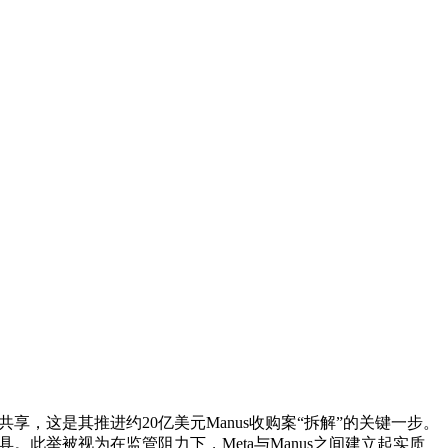
双方数据共享，这是其推进约20亿美元Manus收购案“拆解”的关键一步。
工具。此举被视为在监管阻力下，Meta与Manus之间建立起实质