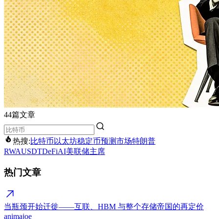
44篇文章
热搜:
比特币
以太坊
稳定币
预测市场
特朗普
RWA
USDT
DeFi
AI
美联储主席
热门文章
当瓶颈开始迁徙——互联、HBM 与整个存储帝国的再定价
animajoe