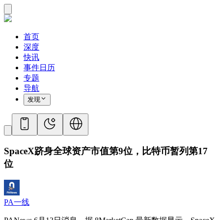
首页
深度
快讯
事件日历
专题
导航
发现
SpaceX跻身全球资产市值第9位，比特币暂列第17
位
PA一线