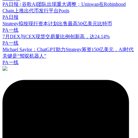
PA日报 | 谷歌AI团队出现重大调整；Uniswap在Robinhood
Chain上推出代币发行平台Pools
PA日报
Strategy拟按现行资本计划出售最高50亿美元比特币
PA一线
7月DEX与CEX现货交易量比例创新高，达24.14%
PA一线
Michael Saylor：ChatGPT助力Strategy筹资150亿美元，AI时代
关键是“驾驭机器人”
PA一线