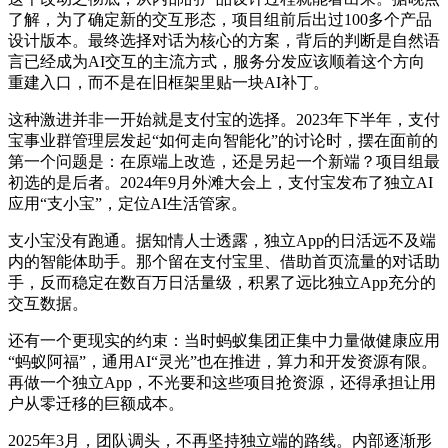
了解，为了确定新的交互形态，项目组前后出过100多个产品
设计版本。最终选择对话为核心的方案，背后的判断是自然语
言已经成为AI交互的主流方式，服务分发应该顺着这个方向
重建入口，而不是在旧框架里贴一块AI补丁。
这种激进并非一开始就是支付宝的选择。2023年下半年，支付
宝事业群管理层发起“如何走向智能化”的讨论时，摆在面前的
第一个问题是：在原端上改造，还是另起一个新端？项目组最
初选的是后者。2024年9月外滩大会上，支付宝发布了独立AI
应用“支小宝”，定位AI生活管家。
支小宝没有跑通。据知情人士透露，独立App的日活远不及端
内的智能体助手。那个留在支付宝里、借助首页流量的对话助
手，反而稳定在数百万日活量级，积累了远比独立App充分的
交互数据。
还有一个更现实的约束：当时蚂蚁集团正集中力量做健康应用
“蚂蚁阿福”，通用AI“灵光”也在推进，算力和开发资源有限。
再做一个独立App，不光要和这些项目抢资源，还得承担让用
户从零迁移的巨额成本。
2025年3月，团队调头，不再坚持独立端的路线。内部逐渐形