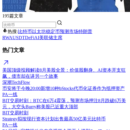
195篇文章
热搜:
比特币
以太坊
稳定币
预测市场
特朗普
RWA
USDT
DeFi
AI
美联储主席
热门文章
美国顶级投顾解读8月美股全景：价值股翻身、AI资本开支狂
飙，债市却在讲另一个故事
深潮TechFlow
币安将于今晚20:00新增10种bStocks代币化证券作为抵押资产
PA一线
BIT交易时刻：BTC在6万4震荡，预测市场押注8月跌破6万美
元，大空头Burry称美股已近重大顶部
BIT交易时刻
Strategy拟按现行资本计划出售最高50亿美元比特币
PA一线