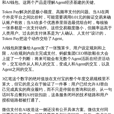
和AI钱包。这两个产品是理解Agent经济基建的关键。
Token Pay解决的是极小额度、高频率支付的问题。当AI在两
个外卖平台之间比价时，可能需要调用0.01元的验证交易来确
认账户有效；当AI在多个优惠券里筛选最优组合时，每核验
一张券都是一次支付动作。这些交易额度微小，但频率远高于
人类用户。过去的支付体系是为“人确认、人支付”设计的，
Token Pay把这个动作交给了Agent。
AI钱包则更像给Agent发了一张预算卡。用户设定规则和上
限，AI在规则内自主完成支付。蚂蚁集团CEO韩歆毅在大会
上提了一个判断：将来可能会有无数个Agent活跃在经济活动
中，交互动作从人和人的交互，变成人和Agent的交互，以及
Agent之间的交互。
3亿笔这个数字的绝对值放在支付宝的整个年度交易规模里不
算大，但它的意义在于验证了一件事：用户已经允许AI替自
己完成真实的商业履约，而不只是停留在查询和比价。从一句
话叫车点餐到AI付款扣款，这条服务闭环的技术链路和用户
授权链路都被打通了。
微信支付在AI改造这一侧还没有公开具体方案。微信支付同