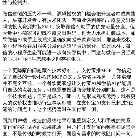
性与控制力。
微信这侧的压力不一样。源码授权的门槛会把开发者筛成两拨
人。头部开发者，有技术团队，有商业谈判筹码，愿意交出源
码或投入资源封装Skill，换取微信AI助手的优先流量分发。但
大量中小商家可能既不愿交出源码，也无力承担封装成本。如
果微信AI助手上线后流量确实向授权商家倾斜，那些未授权
的小程序会在AI服务分发的通道里被边缘化。长此以往，微
信的小程序生态可能进一步向头部集中，而这与微信一贯强调
的“去中心化”生态叙事之间存在张力。
一个更隐蔽的问题藏在技术标准上。支付宝推MCP，微信定
义了自己的一套小程序MCP协议，尽管名字相同，具体实现
并不完全互通。一个餐饮商家想让支付宝AI和微信AI都能调
用自己的点餐服务，可能需要按照两套规范分别封装。这不是
一个技术难题，但它是成本。哪一方先形成规模优势，就有更
大的议价权去推动行业事实标准。在支付宝AI支付已超过3亿
笔的时间点上，这个优势暂时在支付宝一侧。
回到用户端，改造的最终结果可能重新定义人和手机的关系。
支付宝的对话界面如果跑通，用户打开支付宝的频率和场景会
变。不是付钱的时候才打开，而是有需求的时候随口问一句。