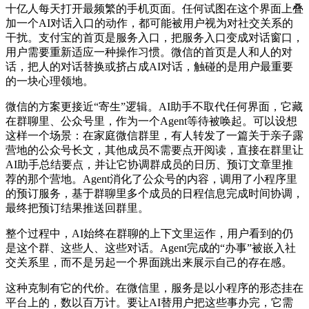
十亿人每天打开最频繁的手机页面。任何试图在这个界面上叠
加一个AI对话入口的动作，都可能被用户视为对社交关系的
干扰。支付宝的首页是服务入口，把服务入口变成对话窗口，
用户需要重新适应一种操作习惯。微信的首页是人和人的对
话，把人的对话替换或挤占成AI对话，触碰的是用户最重要
的一块心理领地。
微信的方案更接近“寄生”逻辑。AI助手不取代任何界面，它藏
在群聊里、公众号里，作为一个Agent等待被唤起。可以设想
这样一个场景：在家庭微信群里，有人转发了一篇关于亲子露
营地的公众号长文，其他成员不需要点开阅读，直接在群里让
AI助手总结要点，并让它协调群成员的日历、预订文章里推
荐的那个营地。Agent消化了公众号的内容，调用了小程序里
的预订服务，基于群聊里多个成员的日程信息完成时间协调，
最终把预订结果推送回群里。
整个过程中，AI始终在群聊的上下文里运作，用户看到的仍
是这个群、这些人、这些对话。Agent完成的“办事”被嵌入社
交关系里，而不是另起一个界面跳出来展示自己的存在感。
这种克制有它的代价。在微信里，服务是以小程序的形态挂在
平台上的，数以百万计。要让AI替用户把这些事办完，它需