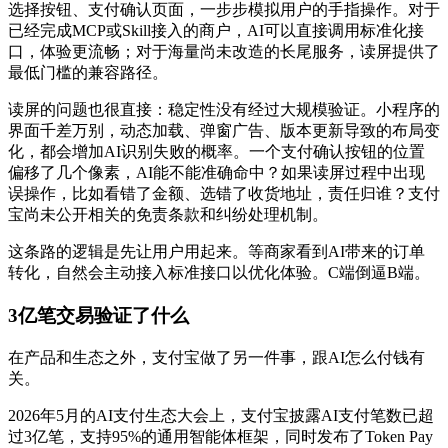
选择按钮、支付确认页面，一步步模拟用户的手指操作。对于
已经完成MCP或Skill接入的商户，AI可以直接调用标准化接
口，体验更流畅；对于海量尚未改造的长尾服务，读屏提供了
最低门槛的兼容路径。
读屏的问题也很直接：稳定性没有经过大规模验证。小程序的
界面千差万别，动态加载、弹窗广告、版本更新导致的布局变
化，都会增加AI识别失败的概率。一个支付确认按钮的位置
偏移了几个像素，AI能不能准确命中？如果读屏过程中出现
误操作，比如看错了金额、选错了收货地址，责任归谁？支付
宝尚未公开相关的免责条款和纠纷处理机制。
这条路的逻辑是先让用户用起来。等商家看到AI带来的订单
转化，自然会主动接入标准接口以优化体验。C端倒逼B端。
3亿笔交易验证了什么
在产品和生态之外，支付宝做了另一件事，跟AI怎么付钱有
关。
2026年5月的AI支付生态大会上，支付宝披露AI支付笔数已超
过3亿笔，支持95%的通用智能体框架，同时发布了Token Pay