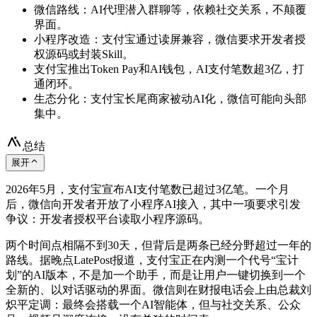
微信路线：AI代理潜入群聊等，依赖社交关系，不颠覆
界面。
小程序改造：支付宝通过读屏兼容，微信要求开发者授
权源码或封装Skill。
支付宝推出Token Pay和AI钱包，AI支付笔数超3亿，打
通闭环。
生态分化：支付宝长尾商家被动AI化，微信可能向头部
集中。
总结
展开
2026年5月，支付宝宣布AI支付笔数已超过3亿笔。一个月
后，微信向开发者开放了小程序AI接入，其中一项要求引发
争议：开发者授权平台读取小程序源码。
两个时间点相隔不到30天，但背后是两条已经分野超过一年的
路线。据晚点LatePost报道，支付宝正在内测一个代号“宝计
划”的AI版本，不是加一个助手，而是让用户一键切换到一个
全新的、以对话驱动的界面。微信则在财报电话会上由总裁刘
炽平定调：最终会搭载一个AI智能体，但与社交关系、公众