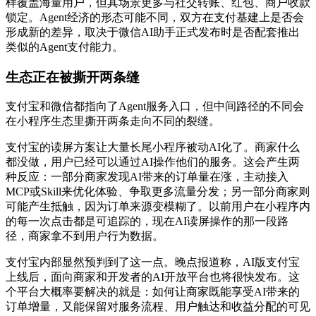
样覆盖海量用户，但其场景更多与社交转账、红包、商户收款
锁定。Agent经济的形态可能不同，双方在支付基建上是否会
形成新的差异，取决于微信AI助手正式发布时是否配套推出
类似的Agent支付能力。
生态正在被撕开两条缝
支付宝和微信都指向了Agent服务入口，但中间路径的不同会
在小程序生态里撕开两条走向不同的裂缝。
支付宝的读屏方案让大量长尾小程序被动AI化了。商家什么
都没做，用户已经可以通过AI操作他们的服务。这会产生两
种反应：一部分商家发现AI带来的订单量在涨，主动接入
MCP或Skill来优化体验、争取更多流量分发；另一部分商家则
可能产生抵触，因为订单来源变模糊了。以前用户在小程序内
的每一次点击都是可追踪的，现在AI读屏操作的那一段路
径，商家拿不到用户行为数据。
支付宝内部显然预判到了这一点。晚点报道称，AI版支付宝
上线后，面向商家和开发者的AI开放平台也将很快发布。这
个平台大概率要解决的就是：如何让商家既能享受AI带来的
订单增量，又能保留对服务流程、用户触达和收益分配的可见