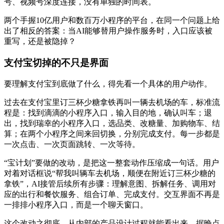
号、视频号深度连接，没有单独的时间表。
两个手握10亿用户和数百万小程序的平台，在同一个问题上给
出了相反的答案：当AI能够替用户操作服务时，入口应该被
重写，还是被隐掉？
支付宝切掉的不只是界面
要理解支付宝到底做了什么，得先看一个具体的用户动作。
过去在支付宝里订三杯少糖拿铁再叫一辆去机场的车，标准流
程是：找到滴滴的小程序入口，输入目的地，确认叫车；退
出，找到瑞幸的小程序入口，选品类、改糖量、加购物车、结
算；在两个小程序之间来回切换，分别完成支付。每一步都是
一次点击、一次页面跳转、一次等待。
“宝计划”要做的改动，是把这一整套动作压缩成一句话。用户
对着对话框说“帮我叫辆车去机场，顺便在附近订三杯少糖的
拿铁”，AI接管后续所有步骤：理解意图、拆解任务、调用对
应的出行和餐饮服务、组合订单、完成支付。交互界面不再是
一排排小程序入口，而是一个聊天窗口。
这个改动之彻底，从内部的产品设计过程就能看出来。据晚点