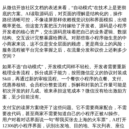
从微信开放社区文档的表述来看，“自动模式”在技术上是更彻
底的方案。AI读取源码后，对页面的理解是结构化的，操作
路径清晰可控，不像读屏那样依赖视觉识别和界面模拟，出错
概率更低。但这套方案把压力转嫁给了开发者。源码是小程序
开发者的核心资产，交出源码意味着把自己的业务逻辑、数据
结构、交互设计完整暴露给腾讯。对那些靠小程序做生意的中
小商家来说，这不仅是安全层面的顾虑，更是商业上的风险：
服务流程被平台完全掌握之后，在流量分发和议价上还剩多少
空间？
如果不选“自动模式”，开发模式同样不轻松。开发者需要重新
梳理业务流程，拆分成原子能力，按照微信定义的协议封装成
Skill，再通过新的审核流程。一个餐饮小程序的点餐、支付、
优惠券核销、会员积分整套流程，拆解和封装的工作量可能是
初次开发的好几成。谁来承担这笔成本？微信没有给出激励方
案，至少目前没有。
支付宝的读屏方案绕开了这些问题。它不需要商家配合，不需
要改代码，甚至商家不需要知道自己的小程序正被AI操作。
用户对着对话界面说一句“帮我买张去上海的火车票”，AI打开
12306的小程序界面，识别出发地、目的地、车次列表、座位