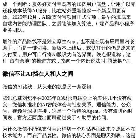
成一个判断：服务好支付宝既有的10亿用户底盘，让用户以零
迁移成本获得AI服务，比在站外重新拉起一个新应用更有
效。2025年12月，AI版支付宝项目正式立项，最早的班底来
自端内智能助理团队，之后陆续加入算法、C端产品和小程序
业务团队。
最终的产品路线不是独立原生App，也不是在现有应用里内嵌
助手，而是一键切换。新版本上线后，默认打开的仍是原来的
支付宝，用户可自行将AI版设为首选界面。晚点报道称，这
种“留有余地”的推进方式，指向一个内部说法叫“腾笼换鸟”。
微信不让AI挡在人和人之间
微信的AI路线，从头走的就是另一条逻辑。
腾讯总裁刘炽平在2025年Q3财报电话会上的表述几乎没有歧
义：微信将推出的AI智能体会与社交关系、通信能力、公众
号、视频号深度连接，这是一个独特的Agent。没有激进的时
间表，官方还两度出面辟谣过关于AI助手的传闻。
为什么微信不能像支付宝那样切一个对话界面出来？原因不在
技术能力，而在产品属性。微信的核心界面是聊天列表，这是