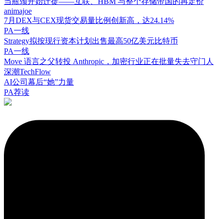
当瓶颈开始迁徙——互联、HBM 与整个存储帝国的再定价
animajoe
7月DEX与CEX现货交易量比例创新高，达24.14%
PA一线
Strategy拟按现行资本计划出售最高50亿美元比特币
PA一线
Move 语言之父转投 Anthropic，加密行业正在批量失去守门人
深潮TechFlow
AI公司幕后“她”力量
PA荐读