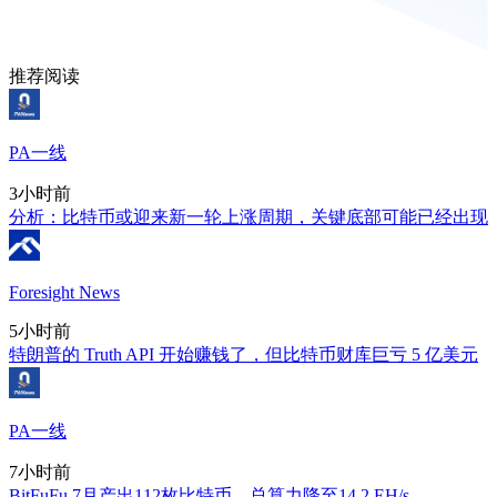
推荐阅读
PA一线
3小时前
分析：比特币或迎来新一轮上涨周期，关键底部可能已经出现
Foresight News
5小时前
特朗普的 Truth API 开始赚钱了，但比特币财库巨亏 5 亿美元
PA一线
7小时前
BitFuFu 7月产出112枚比特币，总算力降至14.2 EH/s