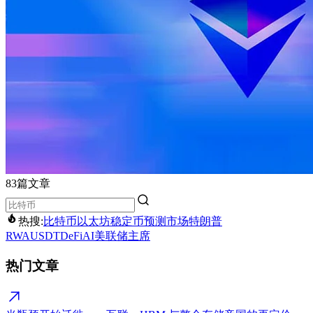
83篇文章
热搜:
比特币
以太坊
稳定币
预测市场
特朗普
RWA
USDT
DeFi
AI
美联储主席
热门文章