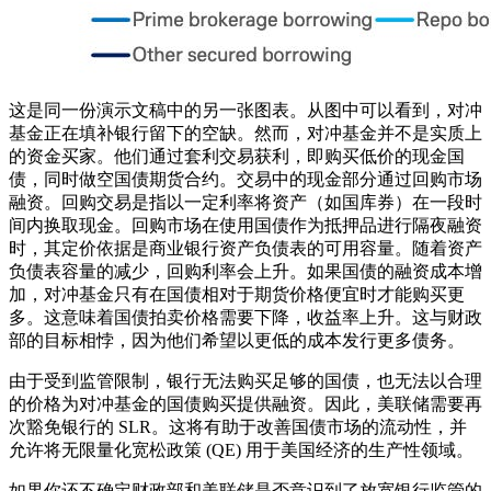
这是同一份演示文稿中的另一张图表。从图中可以看到，对冲
基金正在填补银行留下的空缺。然而，对冲基金并不是实质上
的资金买家。他们通过套利交易获利，即购买低价的现金国
债，同时做空国债期货合约。交易中的现金部分通过回购市场
融资。回购交易是指以一定利率将资产（如国库券）在一段时
间内换取现金。回购市场在使用国债作为抵押品进行隔夜融资
时，其定价依据是商业银行资产负债表的可用容量。随着资产
负债表容量的减少，回购利率会上升。如果国债的融资成本增
加，对冲基金只有在国债相对于期货价格便宜时才能购买更
多。这意味着国债拍卖价格需要下降，收益率上升。这与财政
部的目标相悖，因为他们希望以更低的成本发行更多债务。
由于受到监管限制，银行无法购买足够的国债，也无法以合理
的价格为对冲基金的国债购买提供融资。因此，美联储需要再
次豁免银行的 SLR。这将有助于改善国债市场的流动性，并
允许将无限量化宽松政策 (QE) 用于美国经济的生产性领域。
如果你还不确定财政部和美联储是否意识到了放宽银行监管的