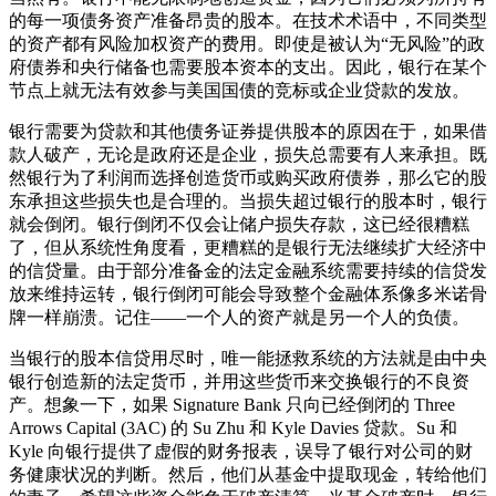
的每一项债务资产准备昂贵的股本。在技术术语中，不同类型
的资产都有风险加权资产的费用。即使是被认为“无风险”的政
府债券和央行储备也需要股本资本的支出。因此，银行在某个
节点上就无法有效参与美国国债的竞标或企业贷款的发放。
银行需要为贷款和其他债务证券提供股本的原因在于，如果借
款人破产，无论是政府还是企业，损失总需要有人来承担。既
然银行为了利润而选择创造货币或购买政府债券，那么它的股
东承担这些损失也是合理的。当损失超过银行的股本时，银行
就会倒闭。银行倒闭不仅会让储户损失存款，这已经很糟糕
了，但从系统性角度看，更糟糕的是银行无法继续扩大经济中
的信贷量。由于部分准备金的法定金融系统需要持续的信贷发
放来维持运转，银行倒闭可能会导致整个金融体系像多米诺骨
牌一样崩溃。记住——一个人的资产就是另一个人的负债。
当银行的股本信贷用尽时，唯一能拯救系统的方法就是由中央
银行创造新的法定货币，并用这些货币来交换银行的不良资
产。想象一下，如果 Signature Bank 只向已经倒闭的 Three
Arrows Capital (3AC) 的 Su Zhu 和 Kyle Davies 贷款。Su 和
Kyle 向银行提供了虚假的财务报表，误导了银行对公司的财
务健康状况的判断。然后，他们从基金中提取现金，转给他们