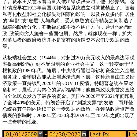
了。资本主义意味着当富人做出错误决策时，他们会赔钱。这
种情况早在1913年美国联邦储备系统成立时就被禁止了。随着
私有化收益和社会化损失对国家的影响，以及在众多内陆居住
的“卑鄙”或“底层”人与高尚、受人尊敬的沿海精英之间制造了
极端的阶级分化，罗斯福总统不得不纠正方向，通过他的“新
政”政策向穷人施舍一些面包屑。然后，就像现在一样，扩大
对落后者的政府救济并不是富有的所谓资本家们所欢迎的政
策。
从极端社会主义（1944年，对超过20万美元收入的最高边际税
率提高到94%）到不受限制的企业社会主义，这一转变始于里
根执政的1980年代。随后，中央银行通过印钞将资金注入金融
服务业，希望财富能从上层逐渐流向下层，这种新自由主义经
济政策一直持续到2020年的 COVID 疫情。特朗普总统在应对
危机时，展现了其内心的罗斯福精神；他自新政以来首次直接
向全体民众发放了最多的资金。美国在2020年至2021年间印制
了全球40%的美元。特朗普开启了“刺激支票”的发放，而拜登
总统在其任期内继续了这一受欢迎的政策。在评估政府资产负
债表的影响时，2008年至2020年和2020年至2022年之间出现了
一些奇特的现象。