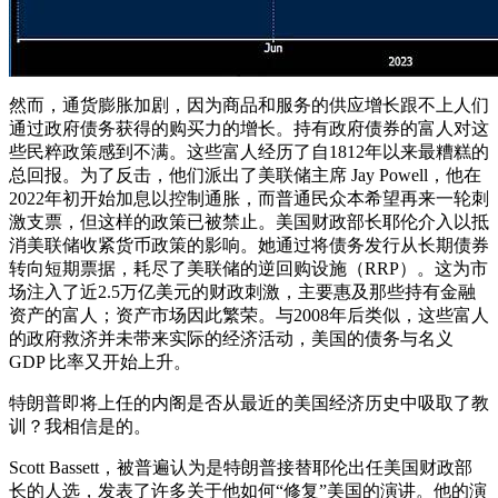
然而，通货膨胀加剧，因为商品和服务的供应增长跟不上人们
通过政府债务获得的购买力的增长。持有政府债券的富人对这
些民粹政策感到不满。这些富人经历了自1812年以来最糟糕的
总回报。为了反击，他们派出了美联储主席 Jay Powell，他在
2022年初开始加息以控制通胀，而普通民众本希望再来一轮刺
激支票，但这样的政策已被禁止。美国财政部长耶伦介入以抵
消美联储收紧货币政策的影响。她通过将债务发行从长期债券
转向短期票据，耗尽了美联储的逆回购设施（RRP）。这为市
场注入了近2.5万亿美元的财政刺激，主要惠及那些持有金融
资产的富人；资产市场因此繁荣。与2008年后类似，这些富人
的政府救济并未带来实际的经济活动，美国的债务与名义
GDP 比率又开始上升。
特朗普即将上任的内阁是否从最近的美国经济历史中吸取了教
训？我相信是的。
Scott Bassett，被普遍认为是特朗普接替耶伦出任美国财政部
长的人选，发表了许多关于他如何“修复”美国的演讲。他的演