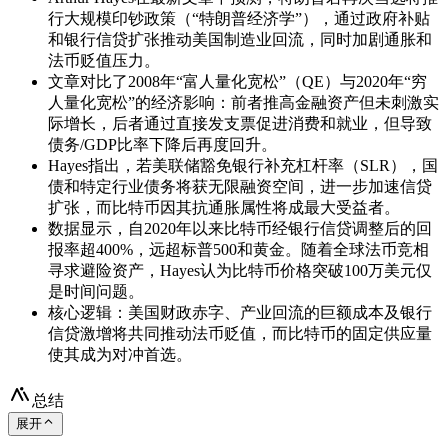
行大规模印钞政策（“特朗普经济学”），通过政府补贴
和银行信贷扩张推动美国制造业回流，同时加剧通胀和
法币贬值压力。
文章对比了2008年“富人量化宽松”（QE）与2020年“穷
人量化宽松”的经济影响：前者推高金融资产但未刺激实
际增长，后者通过直接发支票促进消费和就业，但导致
债务/GDP比率下降后再度回升。
Hayes指出，若美联储豁免银行补充杠杆率（SLR），国
债和特定行业债务将获无限融资空间，进一步加速信贷
扩张，而比特币因其抗通胀属性将成最大受益者。
数据显示，自2020年以来比特币经银行信贷调整后的回
报率超400%，远超标普500和黄金。随着全球法币竞相
寻求避险资产，Hayes认为比特币价格突破100万美元仅
是时间问题。
核心逻辑：美国财政赤字、产业回流的巨额成本及银行
信贷激增将共同推动法币贬值，而比特币的固定供应量
使其成为对冲首选。
总结
展开