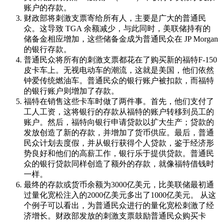
账户的存款。
财政部将刺激支票寄给所有人，主要是广大的普通民
众。这导致 TGA 余额减少，与此同时，美联储持有的
储备金相应增加，这些储备金成为普通民众在 JP Morgan
的银行存款。
普通民众将所有的刺激支票都花在了购买新的福特F-150
皮卡车上。无视电动车的潮流，这就是美国，他们依然
钟爱传统燃油车。普通民众的银行账户被扣款，而福特
的银行账户则增加了存款。
福特在销售这些卡车时做了两件事。首先，他们支付了
工人工资，这将银行的存款从福特的账户转移到员工的
账户。然后，福特向银行申请贷款以扩大生产；贷款的
发放创造了新的存款，并增加了货币供应。最后，普通
民众计划去度假，并从银行获得个人贷款，鉴于经济形
势良好和他们的高薪工作，银行乐于提供贷款。普通民
众的银行贷款同样创造了额外的存款，就像福特借钱时
一样。
最终的存款或货币余额为3000亿美元，比美联储最初通
过量化宽松注入的2000亿美元多出了1000亿美元。 从这
个例子可以看出，为普通民众进行的量化宽松刺激了经
济增长。财政部发放的刺激支票鼓励普通民众购买卡