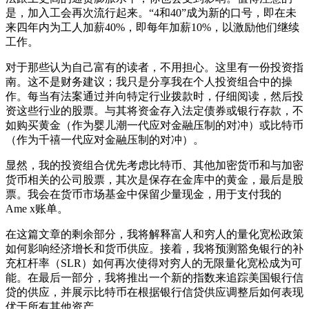
是，加入工会再次流行起来。“4和40”成为新的口号，即在未
来四年内为工人加薪40%，即每年加薪10%，以激励他们继续
工作。
对于那些认为自己富有的读者，不用担心。这里有一份投资指
南。这不是财务建议；我只是分享我在个人投资组合中的操
作。每当有法案通过并向特定行业拨款时，仔细阅读，然后投
资这些行业的股票。与其将资金存入法定债券或银行存款，不
如购买黄金（作为婴儿潮一代应对金融压制的对冲）或比特币
（作为千禧一代应对金融压制的对冲）。
显然，我的投资组合优先考虑比特币、其他加密货币和与加密
货币相关的公司股票，其次是保存在金库中的黄金，最后是股
票。我会在货币市场基金中保留少量现金，用于支付我的
Ame x账单。
在这篇文章的剩余部分，我将解释富人和穷人的量化宽松政策
如何影响经济增长和货币供应。接着，我将预测豁免银行的补
充杠杆率（SLR）如何再次使得对穷人的无限量化宽松成为可
能。在最后一部分，我将推出一个新的指数来追踪美国银行信
贷的供应，并展示比特币在根据银行信贷供应调整后如何表现
优于所有其他资产。