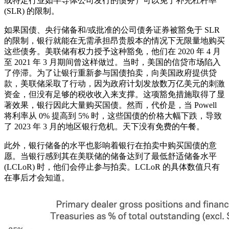
或特定行业如半导体公司发行的债务）可以免于补充杠杆率
(SLR) 的限制。
如果国债、央行储备和/或批准的公司债务证券被豁免于 SLR
的限制，银行就能在无需承担昂贵股本的情况下无限量地购买
这些债务。美联储有权力授予这种豁免，他们在 2020 年 4 月
至 2021 年 3 月期间曾这样做过。当时，美国的信贷市场陷入
了停滞。为了让银行重新参与国债拍卖，向美国政府提供贷
款，美联储采取了行动，因为政府计划发放数万亿美元的刺激
资金，但没有足够的税收收入来支撑。这项豁免措施取得了显
著效果，银行因此大量购买国债。然而，代价是，当 Powell
将利率从 0% 提高到 5% 时，这些国债的价格大幅下跌，导致
了 2023 年 3 月的地区银行危机。天下没有免费的午餐。
此外，银行储备的水平也影响着银行在拍卖中购买国债的意
愿。当银行感到其在美联储的储备达到了最低舒适储备水平
(LCLoR) 时，他们会停止参与拍卖。LCLoR 的具体数值只有
在事后才会知道。