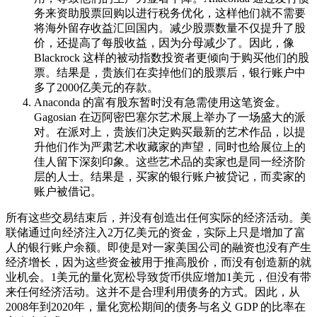
务来资助股票回购以进行税务优化，这样他们就不需要
将海外留存收益汇回国内。减少股票数量不仅提升了股
价，还提高了每股收益，因为分母减少了。因此，像
Blackrock 这样的被动指数投资者更倾向于购买他们的股
票。结果是，贵族们在卖掉他们的股票后，银行账户中
多了2000亿美元的存款。
Anaconda 的富有股东暂时没有急需使用这笔资金。
Gagosian 在迈阿密巴塞尔艺术展上举办了一场盛大的派
对。在派对上，贵族们决定购买最新的艺术作品，以提
升他们作为严肃艺术收藏家的声望，同时也给展位上的
佳人留下深刻印象。这些艺术品的卖家也是同一经济阶
层的人士。结果是，买家的银行账户被贷记，而卖家的
账户被借记。
所有这些交易结束后，并没有创造出任何实际的经济活动。美
联储通过向经济注入2万亿美元的资金，实际上只是增加了富
人的银行账户余额。即使是对一家美国公司的融资也没有产生
经济增长，因为这些资金被用于推高股价，而没有创造新的就
业机会。1美元的量化宽松导致货币供应增加1美元，但没有带
来任何经济活动。这并不是合理利用债务的方式。因此，从
2008年到2020年，量化宽松期间的债务与名义 GDP 的比率在