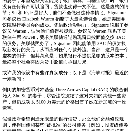
的妻子，希望这些资金能免于破产清算。当基金破产时，银行
没有任何资产可以追回，贷款也变得一文不值。这是虚构的情
节；Su 和 Kyle 是好人，他们不会做出这种事情 ;)。Signature
向参议员 Elizabeth Warren 捐赠了大量竞选资金，她是美国参
议院银行委员会的成员。凭借政治影响力，Signature 说服了参
议员 Warren，认为他们值得被拯救。参议员 Warren 联系了美
联储主席 Powell，要求美联储通过贴现窗口按面值交换 3AC
的债务。美联储照办了，Signature 因此能够用 3AC 的债券换
取新发行的美元，从而应对任何存款外流。当然，这只是一个
虚构的例子，但其寓意是，如果银行不提供足够的股本资本，
最终整个社会将因为货币贬值而承担后果。
或许我的假设中有些许真实成分；以下是《海峡时报》最近的
一则新闻：
倒闭的加密货币对冲基金 Three Arrows Capital (3AC) 的联合创
始人 Zhu Su 的妻子，尽管法院冻结了这对夫妇的其他一些资
产，但仍成功以 5100 万美元的价格出售了她在新加坡的一座
豪宅。
假设政府希望创造无限量的银行信贷，那么他们必须修改规
则，使得国债和某些“被批准”的公司债务（例如，投资级债券