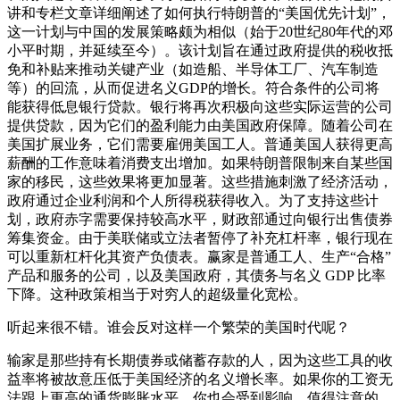
讲和专栏文章详细阐述了如何执行特朗普的“美国优先计划”，
这一计划与中国的发展策略颇为相似（始于20世纪80年代的邓
小平时期，并延续至今）。该计划旨在通过政府提供的税收抵
免和补贴来推动关键产业（如造船、半导体工厂、汽车制造
等）的回流，从而促进名义GDP的增长。符合条件的公司将
能获得低息银行贷款。银行将再次积极向这些实际运营的公司
提供贷款，因为它们的盈利能力由美国政府保障。随着公司在
美国扩展业务，它们需要雇佣美国工人。普通美国人获得更高
薪酬的工作意味着消费支出增加。如果特朗普限制来自某些国
家的移民，这些效果将更加显著。这些措施刺激了经济活动，
政府通过企业利润和个人所得税获得收入。为了支持这些计
划，政府赤字需要保持较高水平，财政部通过向银行出售债券
筹集资金。由于美联储或立法者暂停了补充杠杆率，银行现在
可以重新杠杆化其资产负债表。赢家是普通工人、生产“合格”
产品和服务的公司，以及美国政府，其债务与名义 GDP 比率
下降。这种政策相当于对穷人的超级量化宽松。
听起来很不错。谁会反对这样一个繁荣的美国时代呢？
输家是那些持有长期债券或储蓄存款的人，因为这些工具的收
益率将被故意压低于美国经济的名义增长率。如果你的工资无
法跟上更高的通货膨胀水平，你也会受到影响。值得注意的