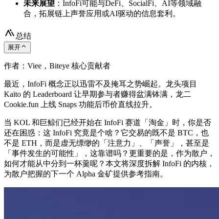
未来展望
：InfoFi可能与DeFi、SocialFi、AI等领域融
合，拓展链上声誉应用或AI驱动的信息套利。
总结
展开
作者：Viee，Biteye 核心贡献者
最近，InfoFi 概念正以迅雷不及掩耳之势崛起。龙头项目
Kaito 的 Leaderboard 让早期参与者赚得盆满钵满，龙二
Cookie.fun 上线 Snaps 功能后币价直线拉升。
当 KOL 和巨鲸们已经开始在 InfoFi 赛道「淘金」时，你是否
还在困惑：这 InfoFi 究竟是个啥？它交易的既不是 BTC，也
不是 ETH，而是虚无缥缈的「注意力」、「声誉」，甚至是
「事件发生的可能性」，这靠谱吗？更重要的是，作为散户，
如何才能从中分到一杯羹呢？本文将深度拆解 InfoFi 的内核，
为散户把握的下一个 Alpha 金矿提供参考指南。