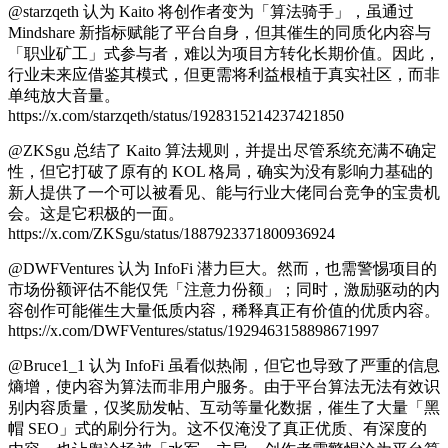
@starzqeth 认为 Kaito 将创作者变为「算法骑手」，虽通过
Mindshare 新指标赋能了平台自身，但其催生的同质化内容与
「职业矿工」式参与者，难以为项目方转化长期价值。因此，
行业未来应借鉴其模式，但更需将利益根植于真实社区，而非
单纯放大音量。
https://x.com/starzqeth/status/1928315214237421850
@ZKSgu 总结了 Kaito 算法规则，并提出尽管系统充满不确定
性，但它打破了原有的 KOL 格局，确实为没有影响力基础的
新人提供了一个可以被看见、能与行业大佬同台竞争的宝贵机
会。这是它积极的一面。
https://x.com/ZKSgu/status/1887923371800936924
@DWFVentures 认为 InfoFi 潜力巨大。然而，也需警惕项目的
市场份额评估不能仅凭「注意力份额」；同时，激励驱动的内
容创作可能催生大量低质内容，稀释真正有价值的优质内容。
https://x.com/DWFVentures/status/1929463158898671997
@Bruce1_1 认为 InfoFi 虽看似热闹，但它也导致了严重的信息
熵增，使内容为算法而非用户服务。由于平台算法无法有效识
别内容质量，仅奖励发帖、互动等量化数据，催生了大量「黑
帽 SEO」式的刷分行为。这不仅淹没了真正优质、有深度的