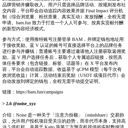
品牌营销并赚取收入。用户只需选择品牌活动、按规则发布社
交内容，平台即会自动追踪内容效果并据 Final Impact 评分机
制（综合浏览量、粉丝质量、真实互动）发放报酬，全程无需
申请。bam.fun 致力于打造一个人人可参与、按真实贡献付酬
的新型内容经济模式。
参与方式：使用推特账号注册登录 BAM，并绑定钱包地址用
于接收奖励。蓝 V 认证的账号可直接选择平台上的品牌任务
进行参与并赚钱；普通账号主要通过邀请他人注册获取返佣奖
励。蓝 V 用户选择任务后，获取个人专属追踪链接，按照具
体任务要求（包含链接、标签、话题等）在 X 平台发布内
容，平台会自动追踪数据。收益基于 qCPM 模型（每千次有
效浏览收益）计算，活动结束后奖励（USDT 或项目代币）会
自动发放到绑定的钱包，全程无需手动提交证明。
链接：https://bam.fun/campaigns
2.6 @noise_xyz
介绍：Noise 是一种关于「注意力份额」（mindshare）交易协
议，允许用户投机项目受关注的趋势，而非代币本身，支持高
达 5 倍杠杆，并基于 Kaito 等第三方预言机提供的实时数据流