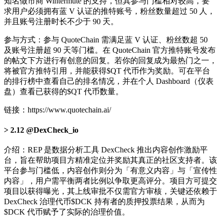
知名做市商 Wintermute 的支持，但其参与门槛相对较高，要
求用户必须拥有蓝 V 认证的推特账号，粉丝数量超过 50 人，
并且账号注册时长不少于 90 天。
参与方式：参与 QuoteChain 需满足蓝 V 认证、粉丝数超 50
及账号注册超 90 天等门槛。在 QuoteChain 官方推特账号发布
的帖文下方进行有创意的回复。若你的回复成为最热门之一，
将被官方推特引用，并能获得$QT 代币作为奖励。可在平台
的排行榜中查看自己的排名情况，并在个人 Dashboard（仪表
盘）查看已获得的$QT 代币数量。
链接：https://www.quotechain.ai/
2.12 @DexCheck_io
介绍：REP 是数据分析工具 DexCheck 推出内容创作激励平
台，旨在帮助项目方精准定位并奖励其真正的社区支持者。该
平台参与门槛低，内容创作则分为「有意义内容」与「宣传性
内容」，用户需平衡两者比例以争取更高评分。项目方可提交
项目以获得曝光，其上线审批不仅需官方审核，关键还依赖于
DexCheck 治理代币$DCK 持有者的质押投票结果，从而为
$DCK 代币赋予了实际的治理价值。