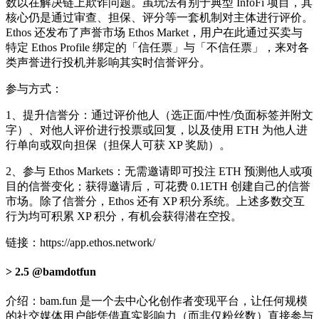
数以在解决链上欺诈问题。虽玩法有别于典型 InfoFi 项目，其
核心仍是通过审查、担保、评分等一套机制对主体进行评价。
Ethos 还发布了声誉市场 Ethos Market，用户在此通过买卖与
特定 Ethos Profile 绑定的「信任票」与「不信任票」，来对各
类声誉进行投机并影响其实时信誉评分。
参与方式：
1、提升信誉分：通过评价他人（选正面/中性/负面标签并附文
字）、对他人评价进行投票或回复，以及使用 ETH 为他人进
行单向或双向担保（担保人可获 XP 奖励）。
2、参与 Ethos Markets：无需邀请即可投注 ETH 预测他人或项
目的信誉变化；获得邀请后，可花费 0.1ETH 创建自己的信誉
市场。除了信誉分，Ethos 还有 XP 积分系统。上述多数交互
行为均可积累 XP 积分，有机会获得潜在空投。
链接：https://app.ethos.network/
2.5 @bamdotfun
介绍：bam.fun 是一个去中心化创作者变现平台，让任何规模
的社交媒体用户能凭借真实影响力（而非仅粉丝数）直接参与