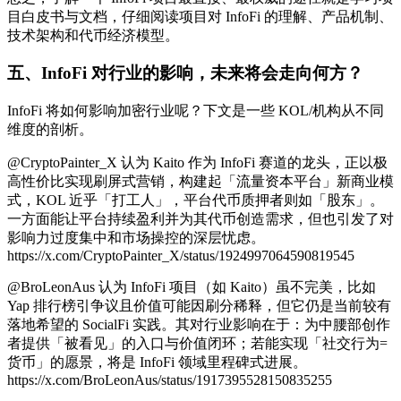
目白皮书与文档，仔细阅读项目对 InfoFi 的理解、产品机制、
技术架构和代币经济模型。
五、InfoFi 对行业的影响，未来将会走向何方？
InfoFi 将如何影响加密行业呢？下文是一些 KOL/机构从不同
维度的剖析。
@CryptoPainter_X 认为 Kaito 作为 InfoFi 赛道的龙头，正以极
高性价比实现刷屏式营销，构建起「流量资本平台」新商业模
式，KOL 近乎「打工人」，平台代币质押者则如「股东」。
一方面能让平台持续盈利并为其代币创造需求，但也引发了对
影响力过度集中和市场操控的深层忧虑。
https://x.com/CryptoPainter_X/status/1924997064590819545
@BroLeonAus 认为 InfoFi 项目（如 Kaito）虽不完美，比如
Yap 排行榜引争议且价值可能因刷分稀释，但它仍是当前较有
落地希望的 SocialFi 实践。其对行业影响在于：为中腰部创作
者提供「被看见」的入口与价值闭环；若能实现「社交行为=
货币」的愿景，将是 InfoFi 领域里程碑式进展。
https://x.com/BroLeonAus/status/1917395528150835255