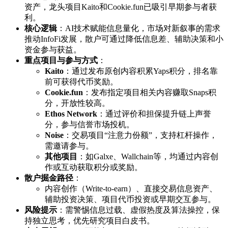
资产，龙头项目Kaito和Cookie.fun已吸引早期参与者获
利。
核心逻辑
：AI技术赋能信息量化，市场对新叙事的需求
推动InfoFi发展，散户可通过降低信息差、辅助决策和小
资金参与获益。
重点项目与参与方式
：
Kaito
：通过发布原创内容积累Yaps积分，排名靠
前可获得代币奖励。
Cookie.fun
：发布指定项目相关内容赚取Snaps积
分，开放性较高。
Ethos Network
：通过评价和担保提升链上声誉
分，参与信誉市场投机。
Noise
：交易项目“注意力份额”，支持杠杆操作，
需邀请参与。
其他项目
：如Galxe、Wallchain等，均通过内容创
作或互动获取积分或奖励。
散户掘金路径
：
内容创作（Write-to-earn）、直接交易信息资产、
辅助投资决策、项目代币投资或早期交互参与。
风险提示
：需警惕信息过载、虚假热度及算法操控，保
持独立思考，优先研究项目白皮书。