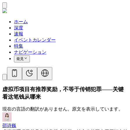
ホーム
深度
速報
イベントカレンダー
特集
ナビゲーション
発見
虚拟币项目有推荐奖励，不等于传销犯罪——关键
看这笔钱从哪来
現在の言語の翻訳がありません。原文を表示しています。
邵诗巍