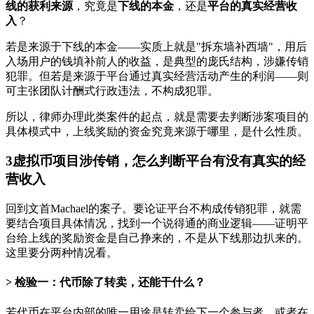
线的获利来源
，究竟是
下线的本金
，还是
平台的真实经营收
入
？
若是来源于下线的本金——实质上就是"拆东墙补西墙"，用后
入场用户的钱填补前人的收益，是典型的庞氏结构，涉嫌传销
犯罪。但若是来源于平台通过真实经营活动产生的利润——则
可主张团队计酬式行政违法，不构成犯罪。
所以，律师办理此类案件的起点，就是需要去判断涉案项目的
具体模式中，上线奖励的资金究竟来源于哪里，是什么性质。
3
虚拟币项目涉传销，怎么判断平台有没有真实的经
营收入
回到文首Machael的案子。要论证平台不构成传销犯罪，就需
要结合项目具体情况，找到一个说得通的商业逻辑——证明平
台给上线的奖励资金是自己挣来的，不是从下线那边扒来的。
这里要分两种情况看。
检验一：代币除了转卖，还能干什么？
若代币在平台内部的唯一用途是转卖给下一个参与者，或者在