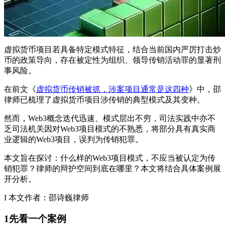
虚拟货币项目若具备特定模式特征，结合当前国内严厉打击炒
币的政策导向，存在被定性为组织、领导传销活动罪的显著刑
事风险。
在前文《
虚拟货币传销被抓，涉案项目通常是这四种
》中，邵
律师已梳理了虚拟货币项目涉传销的典型模式及其变种。
然而，Web3概念迭代迅速、模式层出不穷，司法实践中亦不
乏司法机关因对Web3项目模式的不熟悉，将部分具有真实商
业逻辑的Web3项目，误判为传销犯罪。
本文旨在探讨：什么样的Web3项目模式，不应当被认定为传
销犯罪？律师的辩护空间到底在哪里？本文将结合具体案例展
开分析。
I 本文作者：邵诗巍律师
1
先看一个案例