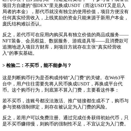
项目方自建的"假DEX"里兑换成USDT（而这USDT又是后入
局者的本金），那代币就没有独立的使用价值，项目方便没有
任何真实经营收入，上线奖励的资金只能来源于新用户本金，
庞氏结构难以否认。
反之，若代币可在应用内购买具有独立价值的商品或服务——
NFT装备、会员权益、数据服务、游戏道具等——且消费款可
追溯地进入项目方财库，则项目方就存在主张"真实经营收
入"的事实基础。
检验二：不买币，能不能参与？
这是判断购币行为是否构成传销"入门费"的关键。在Web3平
台中，用户往往需要先将人民币换成USDT，再换成平台代
币。这个购币行为，到底算不算入门费，主要看这件事：
若不买币，连账号都没法激活、推广链接都生成不了，购币与
参与资格强制绑定，则存在被认定为入门费的风险。
反之，若用户可以免费注册、通过完成任务获得初始代币，只
是不买币赚得慢，则购币的强制性不足，不宜认定为入门费。