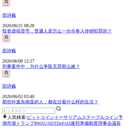
邵诗巍
2026/06/21 08:28
投资虚拟货币，普通人是怎么一步步卷入传销犯罪的？
邵诗巍
2026/06/08 12:27
刑事案件中，为什么争取无罪那么难？
邵诗巍
2026/06/02 03:40
那些外逃东南亚的人，都在过着什么样的生活？
人気検索:
ビットコイン
イーサリアム
ステーブルコイン
予
測市場
トランプ
RWA
USDT
DeFi
AI
連邦準備制度理事会議長