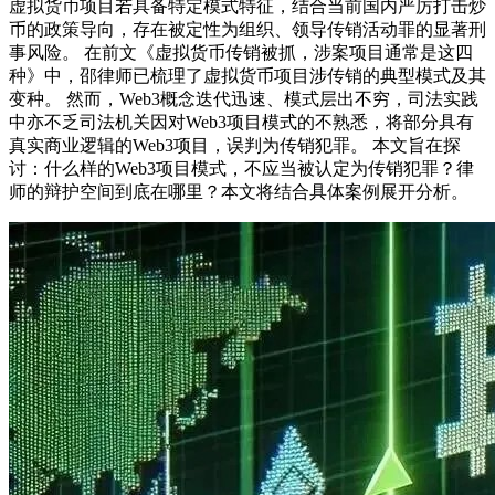
虚拟货币项目若具备特定模式特征，结合当前国内严厉打击炒
币的政策导向，存在被定性为组织、领导传销活动罪的显著刑
事风险。 在前文《虚拟货币传销被抓，涉案项目通常是这四
种》中，邵律师已梳理了虚拟货币项目涉传销的典型模式及其
变种。 然而，Web3概念迭代迅速、模式层出不穷，司法实践
中亦不乏司法机关因对Web3项目模式的不熟悉，将部分具有
真实商业逻辑的Web3项目，误判为传销犯罪。 本文旨在探
讨：什么样的Web3项目模式，不应当被认定为传销犯罪？律
师的辩护空间到底在哪里？本文将结合具体案例展开分析。