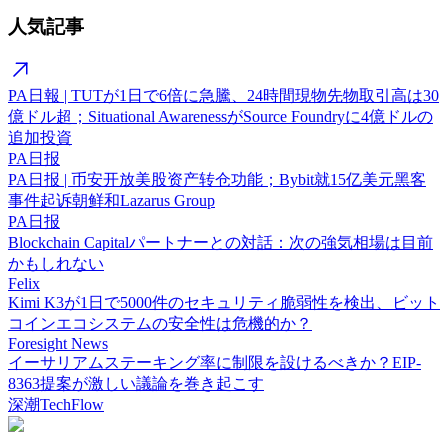
人気記事
PA日報 | TUTが1日で6倍に急騰、24時間現物先物取引高は30
億ドル超；Situational AwarenessがSource Foundryに4億ドルの
追加投資
PA日报
PA日报 | 币安开放美股资产转仓功能；Bybit就15亿美元黑客
事件起诉朝鲜和Lazarus Group
PA日报
Blockchain Capitalパートナーとの対話：次の強気相場は目前
かもしれない
Felix
Kimi K3が1日で5000件のセキュリティ脆弱性を検出、ビット
コインエコシステムの安全性は危機的か？
Foresight News
イーサリアムステーキング率に制限を設けるべきか？EIP-
8363提案が激しい議論を巻き起こす
深潮TechFlow