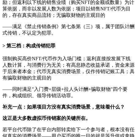
励；但返利以下线的销售业绩（购买NFT的金额或数量）为计
算依据，而非以发展人数为依据；项目以销售NFT/代币为目
的，存在真实商品流转；无骗取财物的主观目的
——满足《禁止传销条例》第七条第（三）项，属于团队计酬
式传销，不认定为犯罪。
第三档：构成传销犯罪
强制购买高价NFT/代币作为入场门槛；返利直接按发展下线
人数计算，与消费行为无关；有高息静态收益承诺，资金来源
于后来者本金；代币无真实消费场景，仅作传销记账工具；具
有骗取财物的主观目的
——同时满足"入门费+层级+拉人头计酬+骗取财物"四个要
件，构成组织、领导传销活动罪。
补充一点：如果项目方没有真实消费场景，意味着什么？
这正是大多数虚拟币传销案的关键所在。
若平台代币除了在平台内部转卖给下一个参与者，根本没有任
何真实的消费场景——用户买币的唯一目的就是等升值或拿静