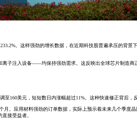
达233.2%。这样强劲的增长数据，在近期科技股普遍承压的背
和离子注入设备——均保持强劲需求。这反映出全球芯片制造商
上调至160美元，短短数日内涨幅超过11%。这种快速修正背后
9个月。应用材料强劲的订单数据，实际上预示着未来几个季度晶
的直接受益者。