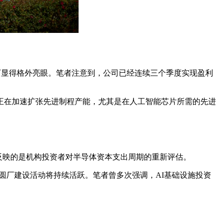
景下显得格外亮眼。笔者注意到，公司已经连续三个季度实现盈利
正在加速扩张先进制程产能，尤其是在人工智能芯片所需的先进
，反映的是机构投资者对半导体资本支出周期的重新评估。
圆厂建设活动将持续活跃。笔者曾多次强调，AI基础设施投资