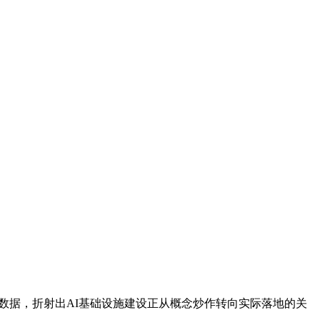
单数据，折射出AI基础设施建设正从概念炒作转向实际落地的关