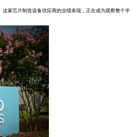
利预测。这家芯片制造设备供应商的业绩表现，正在成为观察整个半