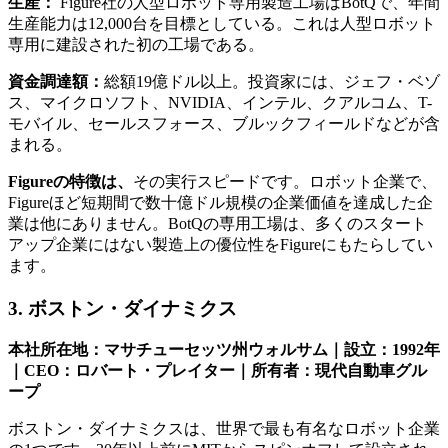
生産：
Figure社の人型ロボット専用製造工場はBotQで、年間
生産能力は12,000台を目標としている。これは人型ロボット
専用に建設された初の工場である。
資金調達額：
総額19億ドル以上。投資家には、ジェフ・ベゾ
ス、マイクロソフト、NVIDIA、インテル、クアルコム、T-
モバイル、セールスフォース、ブルックフィールドなどが含
まれる。
Figureの特徴は、
その実行スピードです。ロボット企業で、
Figureほど短期間で数十億ドル規模の企業価値を達成した企
業は他にありません。BotQの専用工場は、多くのスタート
アップ企業にはない製造上の優位性をFigureにもたらしてい
ます。
3. ボストン・ダイナミクス
本社所在地：マサチューセッツ州ウォルサム｜設立：1992年
｜CEO：ロバート・プレイター｜所有者：現代自動車グル
ープ
ボストン・ダイナミクスは、世界で最も有名なロボット企業