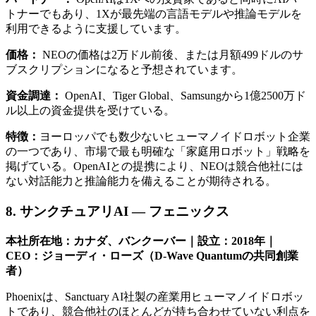
トナーでもあり、1Xが最先端の言語モデルや推論モデルを
利用できるように支援しています。
価格：
NEOの価格は2万ドル前後、または月額499ドルのサ
ブスクリプションになると予想されています。
資金調達：
OpenAI、Tiger Global、Samsungから1億2500万ド
ル以上の資金提供を受けている。
特徴：
ヨーロッパでも数少ないヒューマノイドロボット企業
の一つであり、市場で最も明確な「家庭用ロボット」戦略を
掲げている。OpenAIとの提携により、NEOは競合他社には
ない対話能力と推論能力を備えることが期待される。
8. サンクチュアリAI — フェニックス
本社所在地：カナダ、バンクーバー｜設立：2018年｜
CEO：ジョーディ・ローズ（D-Wave Quantumの共同創業
者）
Phoenixは、Sanctuary AI社製の産業用ヒューマノイドロボッ
トであり、競合他社のほとんどが持ち合わせていない利点を