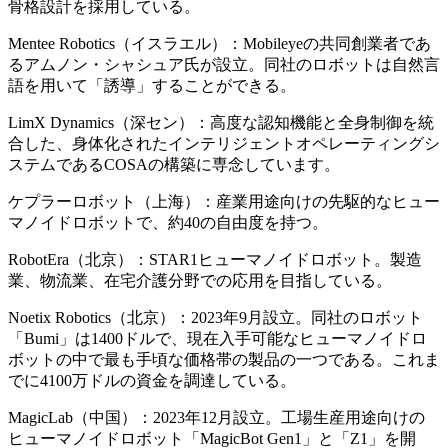
骨格設計を採用している。
Mentee Robotics（イスラエル）：Mobileyeの共同創業者であ
るアムノン・シャシュア氏が設立。同社のロボットは自然言
語を用いて「誘導」することができる。
LimX Dynamics（深セン）：高度な認知機能と全身制御を統
合した、身体化されたインテリジェントオペレーティングシ
ステムであるCOSAの構築に専念しています。
ケプラーロボット（上海）：産業用途向けの先駆的なヒュー
マノイドロボットで、約40の自由度を持つ。
RobotEra（北京）：STAR1ヒューマノイドロボット。製造
業、物流業、在宅介護分野での応用を目指している。
Noetix Robotics（北京）：2023年9月設立。同社のロボット
「Bumi」は1400ドルで、現在入手可能なヒューマノイドロ
ボットの中で最も手頃な価格帯の製品の一つである。これま
でに4100万ドルの資金を調達している。
MagicLab（中国）：2023年12月設立。工場生産用途向けの
ヒューマノイドロボット「MagicBot Gen1」と「Z1」を開