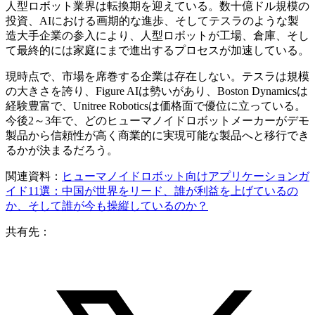
人型ロボット業界は転換期を迎えている。数十億ドル規模の
投資、AIにおける画期的な進歩、そしてテスラのような製
造大手企業の参入により、人型ロボットが工場、倉庫、そし
て最終的には家庭にまで進出するプロセスが加速している。
現時点で、市場を席巻する企業は存在しない。テスラは規模
の大きさを誇り、Figure AIは勢いがあり、Boston Dynamicsは
経験豊富で、Unitree Roboticsは価格面で優位に立っている。
今後2～3年で、どのヒューマノイドロボットメーカーがデモ
製品から信頼性が高く商業的に実現可能な製品へと移行でき
るかが決まるだろう。
関連資料：
ヒューマノイドロボット向けアプリケーションガ
イド11選：中国が世界をリード、誰が利益を上げているの
か、そして誰が今も操縦しているのか？
共有先：