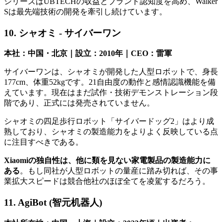
シリーズはUBTECHの収益とブランド認知度を高め、Walker
Sは最先端技術の開発を牽引し続けています。
10. シャオミ - サイバーワン
本社：中国・北京｜設立：2010年｜CEO：雷軍
サイバーワンは、シャオミが開発した人型ロボットで、身長
177cm、体重52kgです。21自由度の動作と感情認識機能を備
えています。現在はまだ試作・技術デモンストレーション段
階であり、正式には発売されていません。
シャオミの四足歩行ロボット「サイバードッグ2」はより成
熟しており、シャオミの製造能力をよりよく反映している点
に注目すべきである。
Xiaomiの独自性は、他に類を見ない家電製品の製造能力に
ある
。もし同社が人型ロボットの量産に踏み切れば、その事
業拡大スピードは競合他社のほぼ全てを凌駕するだろう。
11. AgiBot (智元机器人)