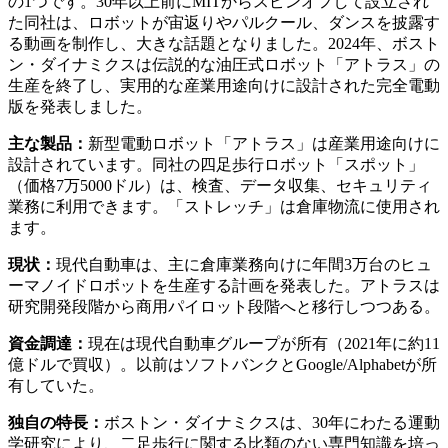
の1つです。30年以上前にMITからスピンオフして設立され
た同社は、ロボットが宙返りやパルクール、ダンスを披露す
る動画を制作し、大きな話題となりました。2024年、ボスト
ン・ダイナミクスは伝説的な油圧式ロボット「アトラス」の
生産を終了し、実用的な産業用途向けに設計された完全電動
版を発表しました。
主な製品：
新型電動ロボット「アトラス」は産業用途向けに
設計されています。同社の四足歩行ロボット「スポット」
（価格7万5000ドル）は、検査、データ収集、セキュリティ
業務に利用できます。「ストレッチ」は倉庫物流に使用され
ます。
現状：
現代自動車は、主に倉庫業務向けに年間3万台のヒュ
ーマノイドロボットを生産する計画を発表した。アトラスは
研究開発段階から商用パイロット段階へと移行しつつある。
資金調達：
現在は現代自動車グループが所有（2021年に約11
億ドルで買収）。以前はソフトバンクとGoogle/Alphabetが所
有していた。
独自の特長：
ボストン・ダイナミクスは、30年にわたる運動
学研究により、二足歩行に関する比類のない専門知識を培っ