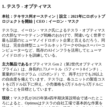
1. テスラ - オプティマス
本社：テキサス州オースティン｜設立：2021年にロボットプ
ロジェクトを開始｜CEO：イーロン・マスク
テスラは、イーロン・マスク氏によるテスラ・オプティマス
の大胆なマーケティング戦略のおかげで、間違いなく世界で
最も話題のヒューマノイドロボット企業と言えるだろう。同
社は、完全自律型ニューラルネットワークやDojoスーパーコ
ンピューターなど、既存のAIインフラを活用してヒューマ
ノイドロボットを訓練している。
主力製品である
オプティマス Gen 2（第2世代オプティマス
プライム）は、身長約1.73メートル（5フィート8インチ）、
重量約57キログラム（125ポンド）で、両手だけでも28以上
の自由度を備えています。テスラは、各ユニットの製造コス
トを2万ドル以下に抑え、小売価格を2万ドルから3万ドルに
することを目標としています。
現状：
マスク氏が2025年第4四半期決算説明会で述べたとこ
ろによると、Optimusはテスラの自社工場で基本的な作業を