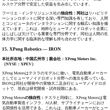
ルスケア分野で安定した収益を生み出しています。
フーリエ・インテリジェンス社の
独自性：同社は
リハビリテ
ーションロボットに関する深い専門知識を有しており、人間
とコンピュータのインタラクションに関する幅広い知識を備
えています。これは、純粋なヒューマノイドロボット企業に
はしばしば欠けている重要な専門分野です。同社は人間の生
体力学に関する臨床的な理解も持ち合わせています。
15. XPeng Robotics — IRON
本社所在地：中国広州市｜親会社：XPeng Motors Inc.
（NYSE：XPEV）
XPeng Motorsはテスラのモデルに倣い、電気自動車メーカー
としてヒューマノイドロボット分野への進出を図っている。
IRONは同社が開発中の実物大二足歩行ヒューマノイドロボ
ットで、現在は研究開発・試作段階にある。
XPeng Motors
の独自性：
テスラと同様に、XPeng Motorsは電
気自動車製造インフラ、AI人材、サプライチェーンにおけ
る関係性を活用できる。これらは、自動車メーカーがヒュー