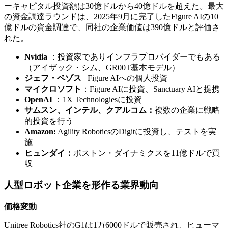
ーキャピタル投資額は30億ドルから40億ドルを超えた。最大
の資金調達ラウンドは、2025年9月に完了したFigure AIの10
億ドルの資金調達で、同社の企業価値は390億ドルと評価さ
れた。
Nvidia
：投資家でありインフラプロバイダーでもある
（アイザック・シム、GR00T基本モデル）
ジェフ・ベゾス
– Figure AIへの個人投資
マイクロソフト
：Figure AIに投資、Sanctuary AIと提携
OpenAI
：1X Technologiesに投資
サムスン、インテル、クアルコム：
複数の企業に戦略
的投資を行う
Amazon:
Agility RoboticsのDigitに投資し、テストを実
施
ヒュンダイ：
ボストン・ダイナミクスを11億ドルで買
収
人型ロボット企業を形作る業界動向
価格変動
Unitree Robotics社のG1は1万6000ドルで販売され、ヒューマ