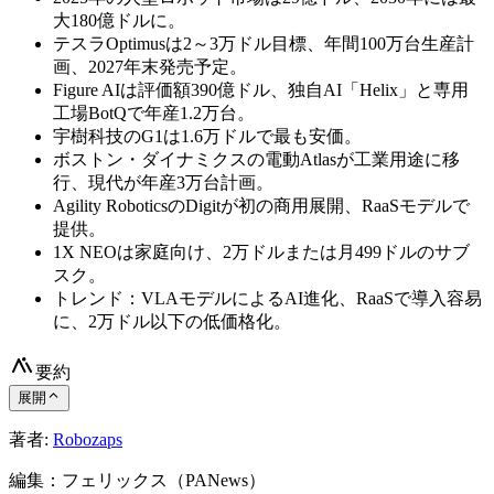
大180億ドルに。
テスラOptimusは2～3万ドル目標、年間100万台生産計
画、2027年末発売予定。
Figure AIは評価額390億ドル、独自AI「Helix」と専用
工場BotQで年産1.2万台。
宇樹科技のG1は1.6万ドルで最も安価。
ボストン・ダイナミクスの電動Atlasが工業用途に移
行、現代が年産3万台計画。
Agility RoboticsのDigitが初の商用展開、RaaSモデルで
提供。
1X NEOは家庭向け、2万ドルまたは月499ドルのサブ
スク。
トレンド：VLAモデルによるAI進化、RaaSで導入容易
に、2万ドル以下の低価格化。
要約
展開
著者:
Robozaps
編集：フェリックス（PANews）