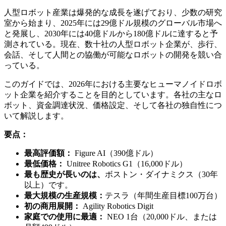
人型ロボット産業は爆発的な成長を遂げており、少数の研究
室から始まり、2025年には29億ドル規模のグローバル市場へ
と発展し、2030年には40億ドルから180億ドルに達すると予
測されている。現在、数十社の人型ロボット企業が、歩行、
会話、そして人間との協働が可能​​なロボットの開発を競い合
っている。
このガイドでは、2026年における主要なヒューマノイドロボ
ット企業を紹介することを目的としています。各社の主なロ
ボット、資金調達状況、価格設定、そして各社の独自性につ
いて解説します。
要点：
最高評価額：
Figure AI（390億ドル）
最低価格：
Unitree Robotics G1（16,000ドル）
最も歴史が長いのは、
ボストン・ダイナミクス（30年
以上）です。
最大規模の生産規模：
テスラ（年間生産目標100万台）
初の商用展開：
Agility Robotics Digit
家庭での使用に最適：
NEO 1台（20,000ドル、または