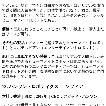
アメカは、顔だけでも17自由度を誇る驚くほどリアルな表情
で瞬く間に人気を博した。肉体労働ではなく、娯楽、展示
会、研究を目的として設計された、上半身のみのソーシャル
ヒューマノイドロボットである。
価格：
伝えられるところによると10万ドル以上で、購入また
はリースが可能。
その他の製品：
メスマー（超リアルなヒューマノイドロボッ
ト）とロボテスピアン（エンターテイメントロボット）。
他社には
真似できない特長：
これほどリアルで人間らしい表
情を表現できるヒューマノイドロボットは他にありません。
20年の経験を持つエンジニアード・アーツは、ヒューマノイ
ドロボットの社会的・表現的な側面において比類のない専門
知識を有しています。
13. ハンソン・ロボティクス — ソフィア
本社：香港｜設立：2013年｜CEO：デビッド・ハンソン
ソフィアは世界で最も有名なロボットです。サウジアラビア