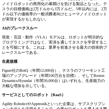
ノイドロボットの商用化の幕開けを告げる製品となった。テ
スラの目標価格は2万ドルから3万ドルだ。5年以内には、2万
ドル以下の価格帯の一般消費者向けヒューマノイドロボット
が実現するかもしれない。
AIのブレークスルー
視覚・言語・動作（VLA）モデルは、ロボットが明示的な
プログラミングではなく、実演を通してタスクを学習するこ
とを可能にする。これは、業界を前進させる最大の技術的ブ
レークスルーである。
生産規模
Figure社のBotQ（年間12,000台）、テスラのフリーモント工
場のアップグレード（年間100万台を目標）、そしてBoston
Dynamics/Hyundai（年間30,000台）はいずれも、生産能力の
大幅な増加を示している。
サービスとしてのロボット（RaaS）
Agility RoboticsやApptronikといった企業は、サブスクリプシ
ョンモデルを活用することで、企業がロボットを導入する際