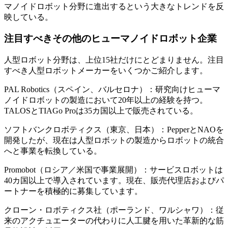
マノイドロボット分野に進出するという大きなトレンドを反
映している。
注目すべきその他のヒューマノイドロボット企業
人型ロボット分野は、上位15社だけにとどまりません。注目
すべき人型ロボットメーカーをいくつかご紹介します。
PAL Robotics（スペイン、バルセロナ）：研究向けヒューマ
ノイドロボットの製造において20年以上の経験を持つ。
TALOSとTIAGo Proは35カ国以上で販売されている。
ソフトバンクロボティクス（東京、日本）：PepperとNAOを
開発したが、現在は人型ロボットの製造からロボットの統合
へと事業を転換している。
Promobot（ロシア／米国で事業展開）：サービスロボットは
40カ国以上で導入されています。現在、販売代理店およびパ
ートナーを積極的に募集しています。
クローン・ロボティクス社（ポーランド、ワルシャワ）：従
来のアクチュエーターの代わりに人工腱を用いた革新的な筋