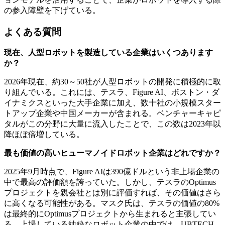
の参入障壁を下げている。
よくある質問
現在、人型ロボットを製造している企業はいくつあります
か？
2026年現在、約30～50社が人型ロボットの開発に積極的に取
り組んでいる。これには、テスラ、Figure AI、ボストン・ダ
イナミクスといった大手企業に加え、数十社の小規模スター
トアップ企業や中国メーカーが含まれる。ベンチャーキャピ
タルがこの分野に大量に流入したことで、この数は2023年以
降ほぼ倍増している。
最も価値の高いヒューマノイドロボット企業はどれですか？
2025年9月時点で、Figure AIは390億ドルという非上場企業の
中で最高の評価額を誇っていた。しかし、テスラのOptimus
プロジェクトを親会社とは別に評価すれば、その価値はさら
に高くなる可能性がある。マスク氏は、テスラの価値の80%
は最終的にOptimusプロジェクトから生まれると主張してい
る。上場している純粋なロボット企業の中では、UBTECH