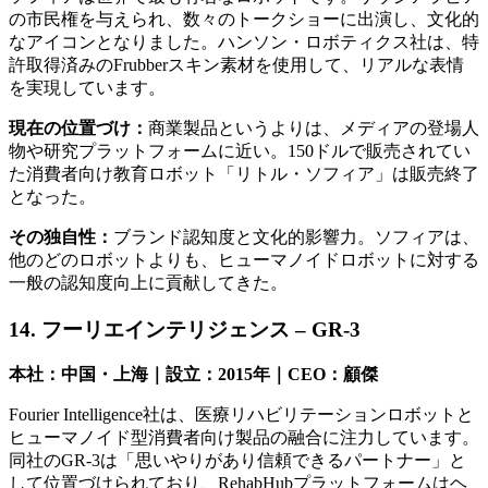
の市民権を与えられ、数々のトークショーに出演し、文化的
なアイコンとなりました。ハンソン・ロボティクス社は、特
許取得済みのFrubberスキン素材を使用して、リアルな表情
を実現しています。
現在の位置づけ：
商業製品というよりは、メディアの登場人
物や研究プラットフォームに近い。150ドルで販売されてい
た消費者向け教育ロボット「リトル・ソフィア」は販売終了
となった。
その独自性：
ブランド認知度と文化的影響力。ソフィアは、
他のどのロボットよりも、ヒューマノイドロボットに対する
一般の認知度向上に貢献してきた。
14. フーリエインテリジェンス – GR-3
本社：中国・上海｜設立：2015年｜CEO：顧傑
Fourier Intelligence社は、医療リハビリテーションロボットと
ヒューマノイド型消費者向け製品の融合に注力しています。
同社のGR-3は「思いやりがあり信頼できるパートナー」と
して位置づけられており、RehabHubプラットフォームはヘ