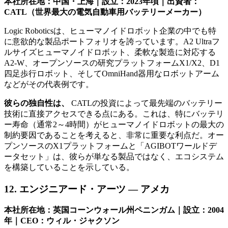
本社所在地：中国・上海｜設立：2023年頃｜出資者：
CATL（世界最大の電気自動車用バッテリーメーカー）
Logic Roboticsは、ヒューマノイドロボット企業の中でも特
に意欲的な製品ポートフォリオを誇っています。A2 Ultraフ
ルサイズヒューマノイドロボット、柔軟な製造に対応する
A2-W、オープンソースの研究プラットフォームX1/X2、D1
四足歩行ロボット、そしてOmniHand器用なロボットアーム
などがその代表例です。
彼らの独自性は、
CATLの投資によって最先端のバッテリー
技術に直接アクセスできる点にある。これは、特にバッテリ
ー寿命（通常2～4時間）がヒューマノイドロボットの最大の
制約要因であることを考えると、非常に重要な利点だ。オー
プンソースのX1プラットフォームと「AGIBOTワールドデ
ータセット」は、彼らが単なる製品ではなく、エコシステム
を構築していることを示している。
12. エンジニアード・アーツ — アメカ
本社所在地：英国コーンウォール州ペニンガム｜設立：2004
年｜CEO：ウィル・ジャクソン