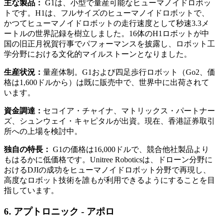
主な製品：
G1は、小型で量産可能なヒューマノイドロボッ
トです。H1は、フルサイズのヒューマノイドロボットで、
かつてヒューマノイドロボットの走行速度として秒速3.3メ
ートルの世界記録を樹立しました。16体のH1ロボットが中
国の旧正月祝賀行事でパフォーマンスを披露し、ロボット工
学分野における文化的マイルストーンとなりました。
生産状況：
量産体制。G1および四足歩行ロボット（Go2、価
格は1,600ドルから）は既に販売中で、世界中に出荷されて
います。
資金調達：
セコイア・チャイナ、マトリックス・パートナー
ズ、シュンウェイ・キャピタルが出資。現在、香港証券取引
所への上場を検討中。
独自の特長：
G1の価格は16,000ドルで、競合他社製品より
もはるかに低価格です。Unitree Roboticsは、ドローン分野に
おけるDJIの成功をヒューマノイドロボット分野で再現し、
高度なロボット技術を誰もが利用できるようにすることを目
指しています。
6. アプトロニック - アポロ