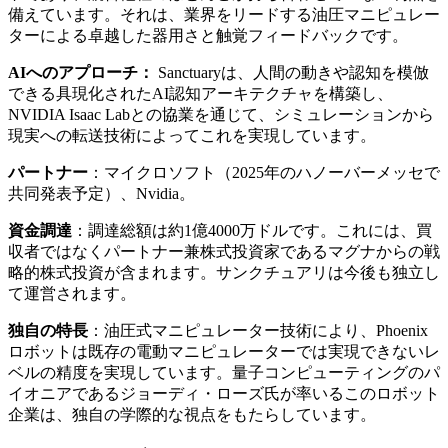
備えています。それは、業界をリードする油圧マニピュレー
ターによる卓越した器用さと触覚フィードバックです。
AIへのアプローチ：
Sanctuaryは、人間の動きや認知を模倣
できる具現化されたAI認知アーキテクチャを構築し、
NVIDIA Isaac Labとの協業を通じて、シミュレーションから
現実への転送技術によってこれを実現しています。
パートナー
：マイクロソフト（2025年のハノーバーメッセで
共同発表予定）、Nvidia。
資金調達
：調達総額は約1億4000万ドルです。これには、買
収者ではなくパートナー兼株式投資家であるマグナからの戦
略的株式投資が含まれます。サンクチュアリは今後も独立し
て運営されます。
独自の特長
：油圧式マニピュレーター技術により、Phoenix
ロボットは既存の電動マニピュレーターでは実現できないレ
ベルの精度を実現しています。量子コンピューティングのパ
イオニアであるジョーディ・ローズ氏が率いるこのロボット
企業は、独自の学際的な視点をもたらしています。