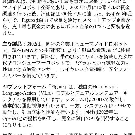
Figure AIは、評価額において最も急速に成長しているヒュー
マノイドロボット企業であり、2025年9月に10億ドルの資金
調達を行った後、評価額は390億ドルに達した。わずか3年足
らずで、Figureは自力で成長を遂げたスタートアップ企業か
ら、史上最も資金力のあるロボット企業の1つへと変貌を遂
げた。
主な製品：
図02は、同社の産業用ヒューマノイドロボット
で、現在BMWとの共同開発により自動車製造現場で試験運
用されています。図03は、手のひらにカメラを搭載した次世
代型コンシューマーロボットで、3グラムという微弱な力も
検知できる触覚センサー、ワイヤレス充電機能、安全フォー
ムカバーを備えています。
AIプラットフォーム
「Figure」は、独自のHelix Vision-
Language-Action（VLA）モデルとデュアルシステムアーキ
テクチャを採用しています。システム1は200Hzで動作し、
基本的な運動制御を行います。一方、システム2は7～9Hzで
動作し、計画立案と推論を行います。同社は2025年に
OpenAIとの提携を終了し、完全に独自のAIを開発すること
になりました。