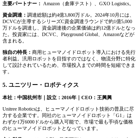
主要パートナー：
Amazon（倉庫テスト）、GXO Logistics。
資金調達：
調達総額は約4億3,800万ドル。2024年10月には、
DCVCが主導するシリーズC資金調達ラウンドで約1億5,000
万ドルを調達し、資金調達後の企業価値は約12億ドルとなっ
た。投資家には、DCVC、Playground Global、Amazonなどが
含まれる。
独自の特長：
商用ヒューマノイドロボット導入における先行
者利益。汎用ロボットを目指すのではなく、物流分野に特化
して設計されているため、市場投入までの時間を短縮できま
す。
5. ユニツリー・ロボティクス
本社：中国杭州市｜設立：2016年｜CEO：王興興
Unitree Roboticsは、ヒューマノイドロボット技術の普及に尽
力する企業です。同社のヒューマノイドロボット「G1」は
わずか1万6000ドルから購入可能で、市場で最も手頃な価格
のヒューマノイドロボットとなっています。