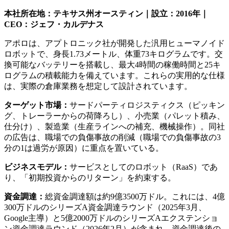
本社所在地：テキサス州オースティン｜設立：2016年｜
CEO：ジェフ・カルデナス
アポロは、アプトロニック社が開発した汎用ヒューマノイド
ロボットで、身長1.73メートル、体重73キログラムです。交
換可能なバッテリーを搭載し、最大4時間の稼働時間と25キ
ログラムの積載能力を備えています。これらの実用的な仕様
は、実際の倉庫業務を想定して設計されています。
ターゲット市場：
サードパーティロジスティクス（ピッキン
グ、トレーラーからの荷降ろし）、小売業（パレット積み、
仕分け）、製造業（生産ラインへの補充、機械操作）。同社
の広告は、職場での負傷事故の削減（職場での負傷事故の3
分の1は過労が原因）に重点を置いている。
ビジネスモデル：
サービスとしてのロボット（RaaS）であ
り、「初期投資からのリターン」を約束する。
資金調達：
総資金調達額は約9億3500万ドル。これには、4億
300万ドルのシリーズA資金調達ラウンド（2025年3月、
Google主導）と5億2000万ドルのシリーズAエクステンショ
ン資金調達ラウンド（2026年2月）が含まれ、資金調達後の