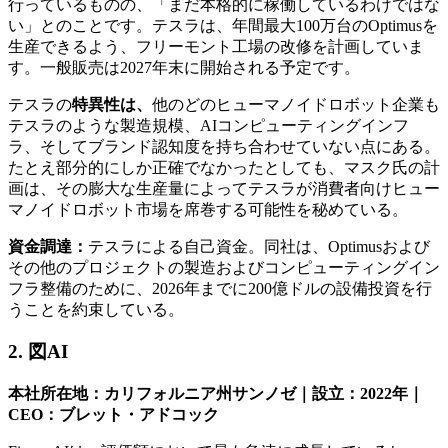
行っているものの、「まだ本格的に稼働しているわけではな
い」とのことです。テスラは、年間最大100万台のOptimusを
生産できるよう、フリーモント工場の改修を計画していま
す。一般販売は2027年末に開始される予定です。
テスラの
特異性は、
他のどのヒューマノイドロボット企業も
テスラのような製造規模、AIコンピューティングインフ
ラ、そしてブランド認知度を持ち合わせていない点にある。
たとえ部分的にしか正確でなかったとしても、マスク氏の計
画は、その膨大な生産量によってテスラが消費者向けヒュー
マノイドロボット市場を席巻する可能性を秘めている。
資金調達：
テスラによる自己資金。同社は、Optimusおよび
その他のプロジェクトの製造およびコンピューティングイン
フラ整備のために、2026年までに200億ドルの設備投資を行
うことを約束している。
2. 図AI
本社所在地：カリフォルニア州サンノゼ｜設立：2022年｜
CEO：ブレット・アドコック