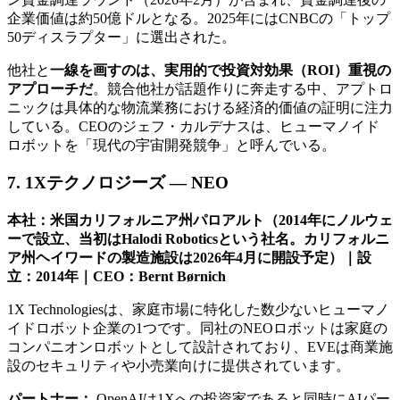
企業価値は約50億ドルとなる。2025年にはCNBCの「トップ
50ディスラプター」に選出された。
他社と
一線を画すのは、実用的で投資対効果（ROI）重視の
アプローチだ
。競合他社が話題作りに奔走する中、アプトロ
ニックは具体的な物流業務における経済的価値の証明に注力
している。CEOのジェフ・カルデナスは、ヒューマノイド
ロボットを「現代の宇宙開発競争」と呼んでいる。
7. 1Xテクノロジーズ — NEO
本社：米国カリフォルニア州パロアルト（2014年にノルウェ
ーで設立、当初はHalodi Roboticsという社名。カリフォルニ
ア州ヘイワードの製造施設は2026年4月に開設予定）｜設
立：2014年｜CEO：Bernt Børnich
1X Technologiesは、家庭市場に特化した数少ないヒューマノ
イドロボット企業の1つです。同社のNEOロボットは家庭の
コンパニオンロボットとして設計されており、EVEは商業施
設のセキュリティや小売業向けに提供されています。
パートナー：
OpenAIは1Xへの投資家であると同時にAIパー