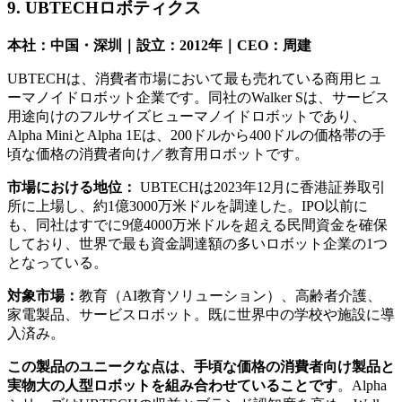
9. UBTECHロボティクス
本社：中国・深圳｜設立：2012年｜CEO：周建
UBTECHは、消費者市場において最も売れている商用ヒュ
ーマノイドロボット企業です。同社のWalker Sは、サービス
用途向けのフルサイズヒューマノイドロボットであり、
Alpha MiniとAlpha 1Eは、200ドルから400ドルの価格帯の手
頃な価格の消費者向け／教育用ロボットです。
市場における地位：
UBTECHは2023年12月に香港証券取引
所に上場し、約1億3000万米ドルを調達した。IPO以前に
も、同社はすでに9億4000万米ドルを超える民間資金を確保
しており、世界で最も資金調達額の多いロボット企業の1つ
となっている。
対象市場：
教育（AI教育ソリューション）、高齢者介護、
家電製品、サービスロボット。既に世界中の学校や施設に導
入済み。
この製品のユニークな点は、手頃な価格の消費者向け製品と
実物大の人型ロボットを組み合わせていることです
。Alpha