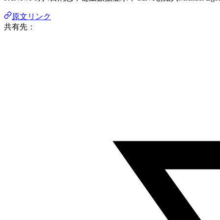
原文リンク
共有先：