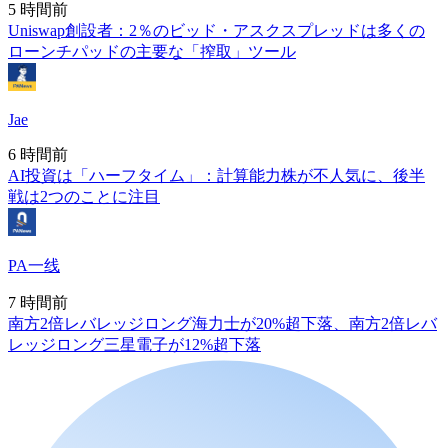
5 時間前
Uniswap創設者：2％のビッド・アスクスプレッドは多くの
ローンチパッドの主要な「搾取」ツール
Jae
6 時間前
AI投資は「ハーフタイム」：計算能力株が不人気に、後半
戦は2つのことに注目
PA一线
7 時間前
南方2倍レバレッジロング海力士が20%超下落、南方2倍レバ
レッジロング三星電子が12%超下落