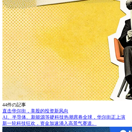
44件の記事
直击华尔街，美股的投资新风向
AI、半导体、新能源等硬科技热潮席卷全球，华尔街正上演
新一轮科技狂欢，资金加速涌入高景气赛道。