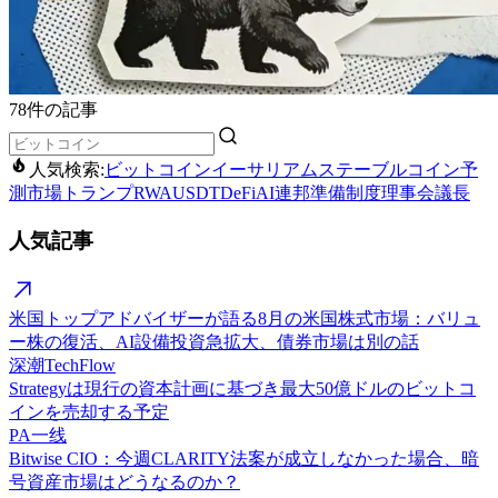
78件の記事
人気検索:
ビットコイン
イーサリアム
ステーブルコイン
予
測市場
トランプ
RWA
USDT
DeFi
AI
連邦準備制度理事会議長
人気記事
米国トップアドバイザーが語る8月の米国株式市場：バリュ
ー株の復活、AI設備投資急拡大、債券市場は別の話
深潮TechFlow
Strategyは現行の資本計画に基づき最大50億ドルのビットコ
インを売却する予定
PA一线
Bitwise CIO：今週CLARITY法案が成立しなかった場合、暗
号資産市場はどうなるのか？