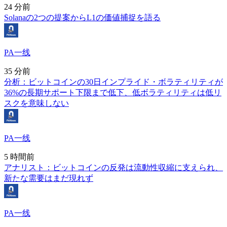
24 分前
Solanaの2つの提案からL1の価値捕捉を語る
PA一线
35 分前
分析：ビットコインの30日インプライド・ボラティリティが
36%の長期サポート下限まで低下、低ボラティリティは低リ
スクを意味しない
PA一线
5 時間前
アナリスト：ビットコインの反発は流動性収縮に支えられ、
新たな需要はまだ現れず
PA一线