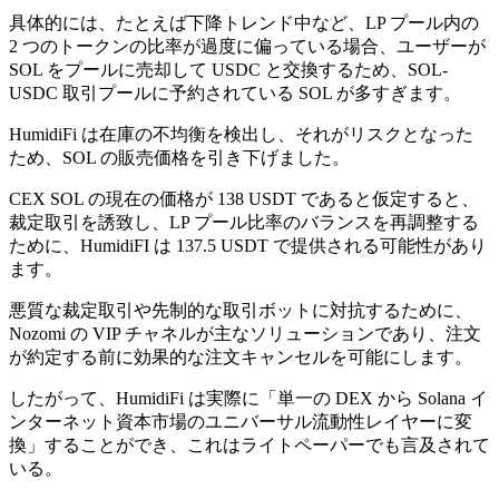
具体的には、たとえば下降トレンド中など、LP プール内の
2 つのトークンの比率が過度に偏っている場合、ユーザーが
SOL をプールに売却して USDC と交換するため、SOL-
USDC 取引プールに予約されている SOL が多すぎます。
HumidiFi は在庫の不均衡を検出し、それがリスクとなった
ため、SOL の販売価格を引き下げました。
CEX SOL の現在の価格が 138 USDT であると仮定すると、
裁定取引を誘致し、LP プール比率のバランスを再調整する
ために、HumidiFI は 137.5 USDT で提供される可能性があり
ます。
悪質な裁定取引や先制的な取引ボットに対抗するために、
Nozomi の VIP チャネルが主なソリューションであり、注文
が約定する前に効果的な注文キャンセルを可能にします。
したがって、HumidiFi は実際に「単一の DEX から Solana イ
ンターネット資本市場のユニバーサル流動性レイヤーに変
換」することができ、これはライトペーパーでも言及されて
いる。