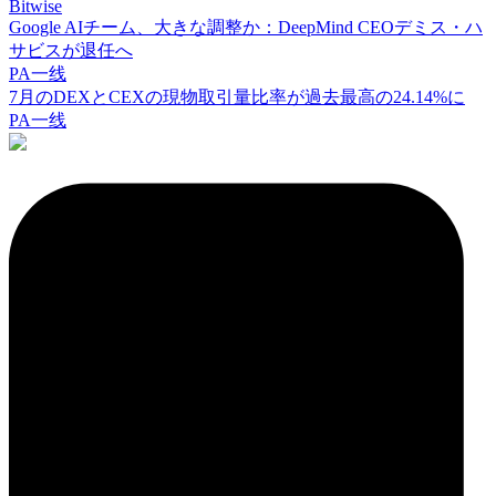
Bitwise
Google AIチーム、大きな調整か：DeepMind CEOデミス・ハ
サビスが退任へ
PA一线
7月のDEXとCEXの現物取引量比率が過去最高の24.14%に
PA一线