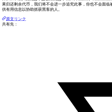
果归还剩余代币，我们将不会进一步追究此事，你也不会面临被
供有用信息以协助抓获黑客的人。
原文リンク
共有先：