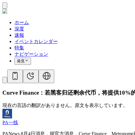
ホーム
深度
速報
イベントカレンダー
特集
ナビゲーション
発見
Curve Finance：若黑客归还剩余代币，将提供10%
現在の言語の翻訳がありません。原文を表示しています。
PA一线
PANews 8月4日消息，据官方消息，Curve Finance、