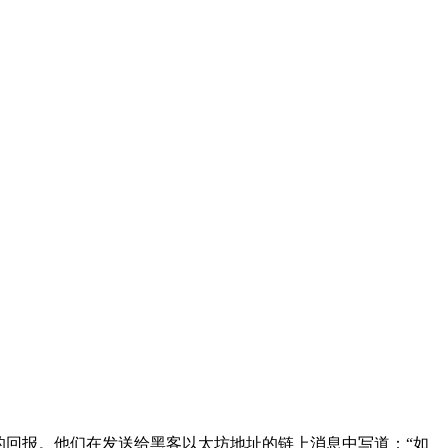
归还剩余代币的回报。他们在发送给黑客以太坊地址的链上消息中写道：“如