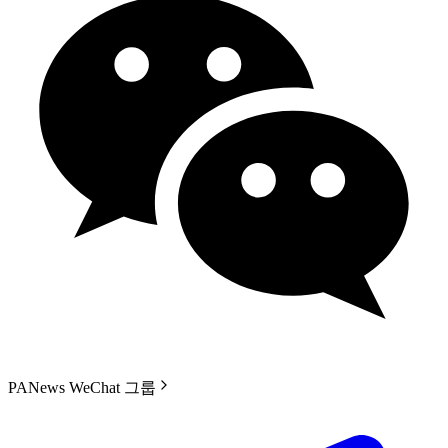
PANews WeChat 그룹