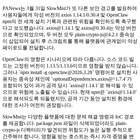
PANews는 3월 31일 SlowMist가 또 다른 보안 경고를 발표하여
사용자들에게 악성 버전의 axios 1.14.1/0.30.4 및 OpenClaw
npm의 전 세계 설치 기록과 관련된 위험을 확인하도록 촉구했
다고 보도했습니다. axios@1.14.1 및 axios@0.30.4는 악성 버전
으로 확인되었으며, 두 버전 모두 plain-crypto-js@4.2.1 종속성
이 삽입되어 설치 후 스크립트를 통해 플랫폼에 관계없이 악성
페이로드를 전달합니다.
OpenClaw의 영향은 시나리오에 따라 다릅니다. 소스 코드 빌
드는 고정된 버전이 1.13.5/1.13.6이므로 영향을 받지 않습니다.
그러나 `npm install -g openclaw@2026.3.28` 명령어로 설치한 사
용자는 종속성 체인에 `optionalDependencies.axios@^1.7.4`가
포함되어 있어 과거 공격 당시 `axios@1.14.1`로 해석될 수 있
으므로 위험에 노출될 수 있습니다. 현재 npm은 `axios@1.14.0`
으로 해석되도록 되돌렸지만, 공격 기간 동안 설치된 환경에
대한 조사가 여전히 권장됩니다.
SlowMist는 다양한 플랫폼에 대한 문제 해결 명령과 IoC 경로
를 제공합니다. package.json 파일이 삭제되었더라도 plain-
crypto-js 디렉터리가 발견되면 위험도가 높은 실행 추적으로
간주해야 합니다. 영향을 받는 호스트는 즉시 자격 증명을 변