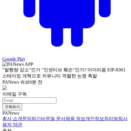
Google Play
"발행량 감소"인가 "인센티브 훼손"인가? 이더리움 EIP-8363
스테이킹 개혁으로 커뮤니티 격렬한 논쟁 촉발
PANews 속보
6분 전
이메일 구독
구독하기
PANews
회사 소개
문의하기
비주얼 문서
채용 정보
개인정보처리방침
사
용자 약관
추천