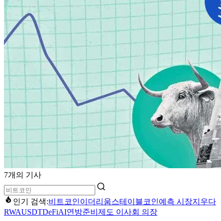
7개의 기사
인기 검색:
비트코인
이더리움
스테이블코인
예측 시장
지우다
RWA
USDT
DeFi
AI
연방준비제도 이사회 의장