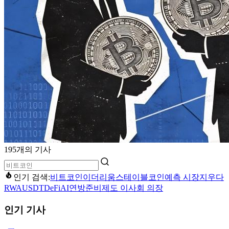
195개의 기사
인기 검색:
비트코인
이더리움
스테이블코인
예측 시장
지우다
RWA
USDT
DeFi
AI
연방준비제도 이사회 의장
인기 기사