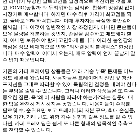
언 리더)이 유망한 알트코인을 열정적으로 추천하는 것을 보
고, FOMO(놓칠까 봐 두려워하는 심리)에 휩쓸려 망설임 없이
시장가로 매수합니다. 하지만 매수 직후 가격이 최고점을 찍
고, 곧바로 20% 하락합니다. 이때 투자자는 극심한 불안감에
휩싸입니다. 이것이 일반적인 시장 조정인지, 아니면 큰손들이
보유 물량을 처분하는 것인지, 손실을 감수하고 매도해야 할
지, 아니면 보유해야 할지 고민하게 됩니다. 이러한 불안감의
핵심은 정보 비대칭으로 인한 "의사결정의 블랙박스" 현상입
니다. 매수 압력이 어디서 오는지, 매도 압력이 언제 끝날지 알
수 없기 때문입니다.
기존의 카피 트레이딩 상품들은 '거래 기술 부족' 문제를 어느
정도 해결해 왔습니다. 사용자들은 트레이더의 진입 및 청산
포지션을 그대로 따라할 수 있어 독립적인 결정을 내려야 한다
는 부담을 줄일 수 있습니다. 그러나 이러한 상품들은 또 다른
중요한 질문, 즉 '왜 이 사람을 따라야 하는가?'라는 질문에 대
한 답을 완전히 제시하지는 못했습니다. 사용자들이 수익률,
팔로워 수, 순위표만 보고 트레이더의 자본 규모, 최대 손실률,
보유 기간, 거래 빈도, 위험 감수 성향과 같은 정보를 알 수 없
다면, 카피 트레이딩은 쉽게 또 다른 형태의 맹목적인 추측으
로 전락할 수 있습니다.