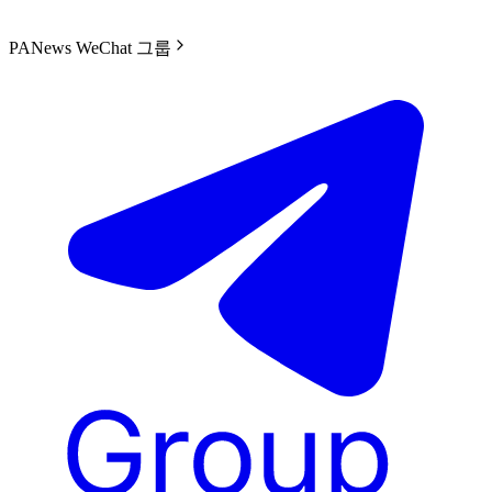
PANews WeChat 그룹