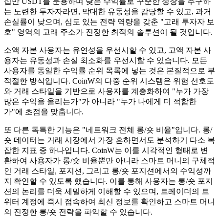
십만 USDT를 운용하며 낮은 수익률로 꾸준한 성장을 추구하
는 노련한 투자자라면, 막대한 유동성을 감당할 수 있고, 과거
손실률이 낮으며, 심도 있는 전략 역량을 갖춘 "고래 투자자 보
호" 영역의 고래 주소가 진정한 최적의 솔루션이 될 것입니다.
소액 자본 사용자는 유연성을 우선시할 수 있고, 고액 자본 사
용자는 유동성과 손실 최소화를 우선시할 수 있습니다. 모든
사용자를 동일한 수익률 순위 목록에 넣는 것은 본질적으로 부
적절한 방식입니다. CoinW의 다중 순위 시스템은 위험 선호도
와 거래 스타일을 기반으로 사용자를 계층화하여 "누가 가장
많은 수익을 올리는가"가 아니라 "누가 나에게 더 적합한
가"에 초점을 맞춥니다.
또 다른 독특한 기능은 "네트워크 전체 롱/숏 비율"입니다. 롱/
숏 데이터는 거래 시장에서 가장 흔하면서도 분석하기 다소 복
잡한 지표 중 하나입니다. CoinW는 이를 시각적인 형태로 변
환하여 사용자가 롱/숏 비율뿐만 아니라 스마트 머니의 구체적
인 거래 스타일, 포지션, 그리고 롱/숏 포지션에서의 수익성까
지 확인할 수 있도록 했습니다. 이를 통해 사용자는 롱/숏 포지
션의 논리를 더욱 세밀하게 이해할 수 있으며, 트레이더의 트
위터 계정에 즉시 접속하여 최신 정보를 확인하고 스마트 머니
의 진정한 롱/숏 전략을 파악할 수 있습니다.