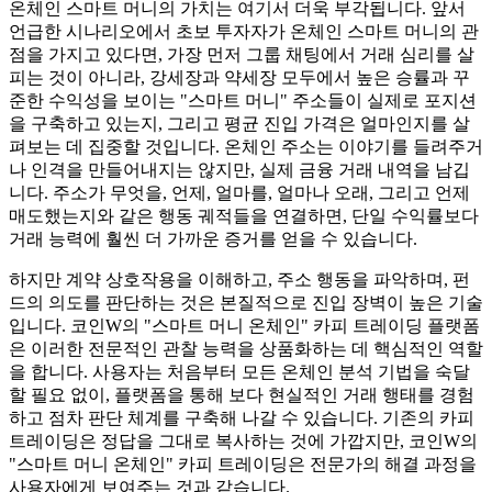
온체인 스마트 머니의 가치는 여기서 더욱 부각됩니다. 앞서
언급한 시나리오에서 초보 투자자가 온체인 스마트 머니의 관
점을 가지고 있다면, 가장 먼저 그룹 채팅에서 거래 심리를 살
피는 것이 아니라, 강세장과 약세장 모두에서 높은 승률과 꾸
준한 수익성을 보이는 "스마트 머니" 주소들이 실제로 포지션
을 구축하고 있는지, 그리고 평균 진입 가격은 얼마인지를 살
펴보는 데 집중할 것입니다. 온체인 주소는 이야기를 들려주거
나 인격을 만들어내지는 않지만, 실제 금융 거래 내역을 남깁
니다. 주소가 무엇을, 언제, 얼마를, 얼마나 오래, 그리고 언제
매도했는지와 같은 행동 궤적들을 연결하면, 단일 수익률보다
거래 능력에 훨씬 더 가까운 증거를 얻을 수 있습니다.
하지만 계약 상호작용을 이해하고, 주소 행동을 파악하며, 펀
드의 의도를 판단하는 것은 본질적으로 진입 장벽이 높은 기술
입니다. 코인W의 "스마트 머니 온체인" 카피 트레이딩 플랫폼
은 이러한 전문적인 관찰 능력을 상품화하는 데 핵심적인 역할
을 합니다. 사용자는 처음부터 모든 온체인 분석 기법을 숙달
할 필요 없이, 플랫폼을 통해 보다 현실적인 거래 행태를 경험
하고 점차 판단 체계를 구축해 나갈 수 있습니다. 기존의 카피
트레이딩은 정답을 그대로 복사하는 것에 가깝지만, 코인W의
"스마트 머니 온체인" 카피 트레이딩은 전문가의 해결 과정을
사용자에게 보여주는 것과 같습니다.